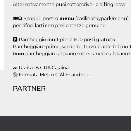
Alternativamente puoi sottoscriverla all'ingresso
🍽🥃 Scopri il nostro 𝗺𝗲𝗻𝘂 (casilinoskypark/menu)
per rifocillarti con prelibatezze genuine
🅿 Parcheggio multipiano 600 posti gratuito
Parcheggiare primo, secondo, terzo piano del mult
(𝗻𝗼𝗻 parcheggiare al piano sotterraneo e al piano 0
🚗 Uscita 18 GRA Casilina
Ⓜ Fermata Metro C Alessandrino
PARTNER