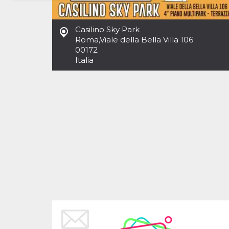
Necessari
Marketing
Casilino Sky Park
I cookie strettamente necessari o tecnici sono
Roma
,
Viale della Bella Villa 106
indispensabili al funzionamento del sito. I
00172
servizi qui presenti non potranno funzionare
Italia
senza.
Provider /
Nome
Scadenza
Descrizione
Dominio
cf_clearance
1 anno
Clearance
Cloudflare,
Cookie from
Inc.
CloudFlare
.oooh.events
stores the proof
of challenge
passed. It is
used to no
longer issue a
captcha or
jschallenge
challenge if
present. It is
required to
reach origin
server.
wordpress_test_cookie
Sessione
Cookie di
Automattic
Wordpress,
Inc.
verifica che il