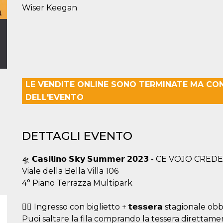
Wiser Keegan
LE VENDITE ONLINE SONO TERMINATE MA CO
DELL'EVENTO
DETTAGLI EVENTO
🛸 𝗖𝗮𝘀𝗶𝗹𝗶𝗻𝗼 𝗦𝗸𝘆 𝗦𝘂𝗺𝗺𝗲𝗿 𝟮𝟬𝟮𝟯 - CE VOJO CREDE
Viale della Bella Villa 106
4° Piano Terrazza Multipark
🏴‍☠️ Ingresso con biglietto + 𝘁𝗲𝘀𝘀𝗲𝗿𝗮 stagionale ob
Puoi saltare la fila comprando la tessera direttame