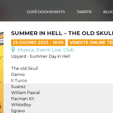
COS’È OOOH.EVENTS
TARIFFE
BLO
SUMMER IN HELL – THE OLD SKUL
23 GIUGNO 2023 - 18:00
VENDITE ONLINE T
Musica, Eventi Live, Club
Upyard - Summer Day in Hell
The old Skull
Danno
Il Turco
Suarez
William Pascal
Pacman XII
WhiteBoy
Sgravo