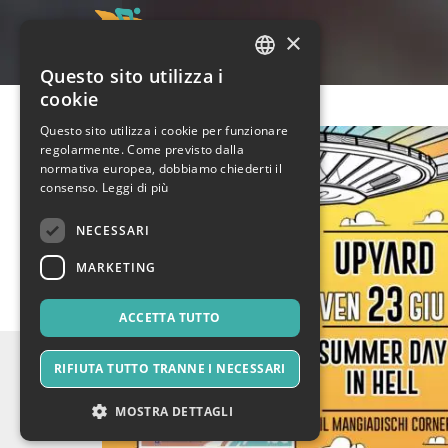
×
Questo sito utilizza i
ITALIAN
cookie
ENGLISH
Questo sito utilizza i cookie per funzionare
regolarmente. Come previsto dalla
SPANISH
normativa europea, dobbiamo chiederti il
consenso.
Leggi di più
NECESSARI
MARKETING
ACCETTA TUTTO
RIFIUTA TUTTO TRANNE I NECESSARI
MOSTRA DETTAGLI