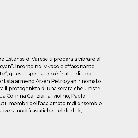
e Estense di Varese si prepara a vibrare al
yan”. Inserito nel vivace e affascinante
nte“, questo spettacolo è frutto di una
’artista armeno Arsen Petrosyan, rinomato
rà il protagonista di una serata che unisce
a Corinna Canzian al violino, Paolo
o, tutti membri dell’acclamato mdi ensemble
stive sonorità asiatiche del duduk,