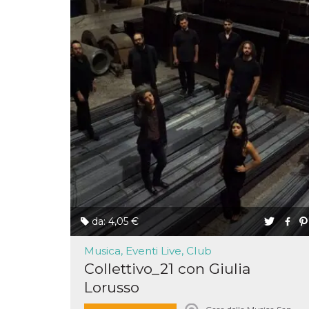
mese
viene
m.stripe.com
generalmente
utilizzato per le
prestazioni e
l'ottimizzazione
dei servizi di
elaborazione
dei pagamenti,
facilitando la
memorizzazione
dei contenuti
sul browser per
rendere le
pagine più
veloci.
CookieScriptConsent
4
Questo cookie
CookieScript
settimane
viene utilizzato
oooh.events
2 giorni
dal servizio
Cookie-
Script.com per
ricordare le
preferenze di
da: 4,05 €
consenso sui
cookie dei
visitatori. È
Musica, Eventi Live, Club
necessario che il
banner dei
Collettivo_21 con Giulia
cookie di
Cookie-
Lorusso
Script.com
funzioni