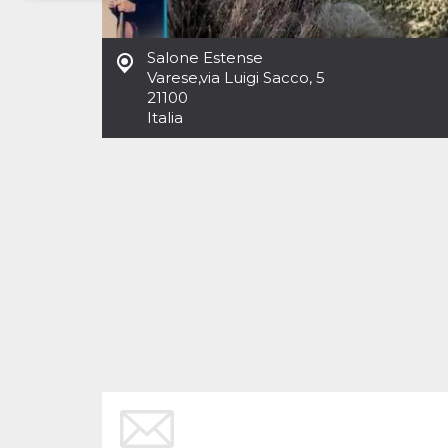
Necessari
Marketing
Salone Estense
I cookie strettamente necessari o tecnici sono
Varese
,
via Luigi Sacco, 5
indispensabili al funzionamento del sito. I
21100
servizi qui presenti non potranno funzionare
Italia
senza.
Provider /
Nome
Scadenza
Descrizione
Dominio
cf_clearance
1 anno
Clearance
Cloudflare,
Cookie from
Inc.
CloudFlare
.oooh.events
stores the proof
of challenge
passed. It is
used to no
longer issue a
captcha or
jschallenge
challenge if
present. It is
required to
reach origin
server.
wordpress_test_cookie
Sessione
Cookie di
Automattic
Wordpress,
Inc.
verifica che il