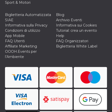
Sport & Motori
cookie viene
anche trami
piace e altri
pulsanti e t
Biglietteria Automatizzata
Blog
Facebook
SIAE
Archivio Eventi
posizionati 
molti siti W
Informativa sulla Privacy
Informativa sui Cookies
diversi.
Condizioni di utilizzo
Tutorial: crea un evento
dpr
.facebook.com
1
permette di
App Mobile
Help
settimana
controllare 
FAQ Utenti
FAQ Organizzatori
funzione “S
su Facebook
Affiliate Marketing
Biglietteria White Label
pulsante “M
OOOH.Events per
piace”, rac
le impostaz
l’Ambiente
della lingua
permettono
condividere
pagina.
fr
3 mesi
Contiene la
Meta
combinazio
Platform Inc.
ID univoco 
.facebook.com
browser e
dell'utente,
utilizzata pe
pubblicità m
oo
5 anni
consente
Meta
all'utente di
Platform Inc.