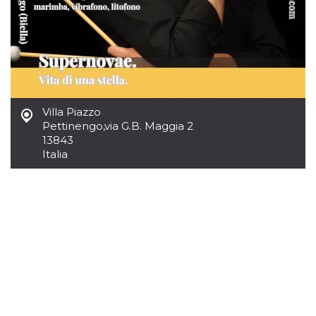
mese
viene
m.stripe.com
generalmente
utilizzato per le
prestazioni e
l'ottimizzazione
dei servizi di
elaborazione
dei pagamenti,
facilitando la
memorizzazione
dei contenuti
sul browser per
Villa Piazzo
rendere le
Pettinengo
,
via G.B. Maggia 2
pagine più
13843
veloci.
Italia
CookieScriptConsent
4
Questo cookie
CookieScript
settimane
viene utilizzato
oooh.events
2 giorni
dal servizio
Cookie-
Script.com per
ricordare le
preferenze di
consenso sui
cookie dei
visitatori. È
necessario che il
banner dei
cookie di
Cookie-
Script.com
funzioni