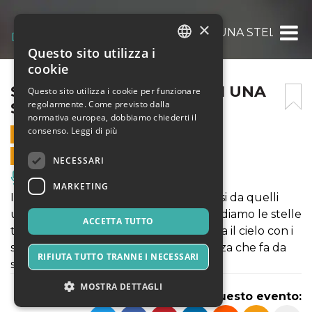
×
SUPERNOVAE. NASCITA DI UNA STELLA.
Questo sito utilizza i
ITALIAN
cookie
ENGLISH
SUPERNOVAE. NASCITA DI UNA
Questo sito utilizza i cookie per funzionare
regolarmente. Come previsto dalla
STELLA.
SPANISH
normativa europea, dobbiamo chiederti il
consenso.
Leggi di più
1 DICEMBRE 2024 - 17:30
VENDITE ONLINE TERMINATE
NECESSARI
Musica, Eventi Live, Club
MARKETING
I tempi dell’universo sono molto diversi da quelli
umani. Nell’arco della nostra vita guardiamo le stelle
ACCETTA TUTTO
tante volte, e dall’infanzia alla vecchiaia il cielo con i
suoi astri ci appare immutabile, certezza che fa da
RIFIUTA TUTTO TRANNE I NECESSARI
sfondo ai ricordi di una vita.
MOSTRA DETTAGLI
Condividi questo evento: