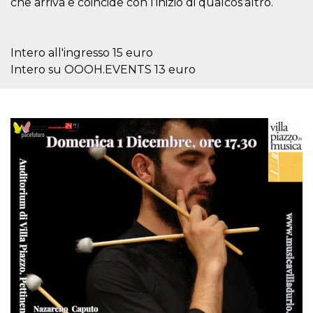
che arriva e coincide con l’inizio di qualcos’altro.
.oooh.events
browser accetti i
cookie.
PHPSESSID
Sessione
Cookie
PHP.net
generato da
oooh.events
Intero all'ingresso 15 euro
applicazioni
Intero su OOOH.EVENTS 13 euro
basate sul
linguaggio PHP.
Si tratta di un
identificatore
generico
utilizzato per
mantenere le
variabili di
sessione utente.
Normalmente è
un numero
generato in
modo casuale, il
modo in cui
viene utilizzato
può essere
specifico per il
sito, ma un
buon esempio è
mantenere uno
stato di accesso
per un utente
tra le pagine.
m
1 anno 1
Questo cookie
Stripe