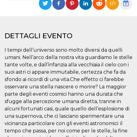
Necessari
Marketing
I cookie strettamente necessari o tecnici sono
indispensabili al funzionamento del sito. I
servizi qui presenti non potranno funzionare
DETTAGLI EVENTO
senza.
Provider /
Nome
Scadenza
Descrizione
I tempi dell’universo sono molto diversi da quelli
Dominio
umani. Nell’arco della nostra vita guardiamo le stelle
cf_clearance
1 anno
Clearance
Cloudflare,
Cookie from
tante volte, e dall’infanzia alla vecchiaia il cielo con i
Inc.
CloudFlare
.oooh.events
suoi astri ci appare immutabile, certezza che fa da
stores the proof
of challenge
sfondo ai ricordi di una vita.Che effetto ci farebbe
passed. It is
used to no
osservare una stella nascere o morire? La maggior
longer issue a
parte degli eventi cosmici hanno una durata che
captcha or
jschallenge
sfugge alla percezione umana diretta, tranne in
challenge if
present. It is
alcuni fortunati casi, quale quello dell’esplosione di
required to
reach origin
una supernova, che ci lasciano sperimentare una
server.
vicinanza particolare con gli eventi astronomici: il
wordpress_test_cookie
Sessione
Cookie di
Automattic
tempo che passa, per noi come per le stelle, la fine
Wordpress,
Inc.
verifica che il