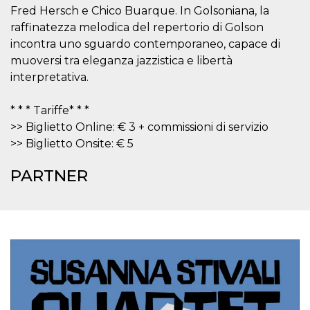
mese
viene
m.stripe.com
Fred Hersch e Chico Buarque. In Golsoniana, la
generalmente
utilizzato per le
raffinatezza melodica del repertorio di Golson
prestazioni e
l'ottimizzazione
incontra uno sguardo contemporaneo, capace di
dei servizi di
muoversi tra eleganza jazzistica e libertà
elaborazione
dei pagamenti,
interpretativa.
facilitando la
memorizzazione
dei contenuti
sul browser per
* * * Tariffe* * *
rendere le
>> Biglietto Online: € 3 + commissioni di servizio
pagine più
veloci.
>> Biglietto Onsite: € 5
CookieScriptConsent
4
Questo cookie
CookieScript
settimane
viene utilizzato
oooh.events
PARTNER
2 giorni
dal servizio
Cookie-
Script.com per
ricordare le
preferenze di
consenso sui
cookie dei
visitatori. È
necessario che il
banner dei
cookie di
Cookie-
Script.com
funzioni