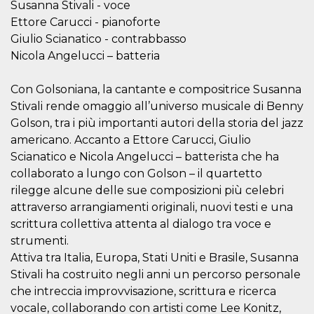
.oooh.events
Susanna Stivali - voce
browser accetti i
cookie.
Ettore Carucci - pianoforte
Giulio Scianatico - contrabbasso
PHPSESSID
Sessione
Cookie
PHP.net
generato da
oooh.events
Nicola Angelucci – batteria
applicazioni
basate sul
linguaggio PHP.
Con Golsoniana, la cantante e compositrice Susanna
Si tratta di un
identificatore
Stivali rende omaggio all’universo musicale di Benny
generico
utilizzato per
Golson, tra i più importanti autori della storia del jazz
mantenere le
variabili di
americano. Accanto a Ettore Carucci, Giulio
sessione utente.
Scianatico e Nicola Angelucci – batterista che ha
Normalmente è
un numero
collaborato a lungo con Golson – il quartetto
generato in
modo casuale, il
rilegge alcune delle sue composizioni più celebri
modo in cui
attraverso arrangiamenti originali, nuovi testi e una
viene utilizzato
può essere
scrittura collettiva attenta al dialogo tra voce e
specifico per il
sito, ma un
strumenti.
buon esempio è
mantenere uno
Attiva tra Italia, Europa, Stati Uniti e Brasile, Susanna
stato di accesso
Stivali ha costruito negli anni un percorso personale
per un utente
tra le pagine.
che intreccia improvvisazione, scrittura e ricerca
m
1 anno 1
Questo cookie
Stripe
vocale, collaborando con artisti come Lee Konitz,