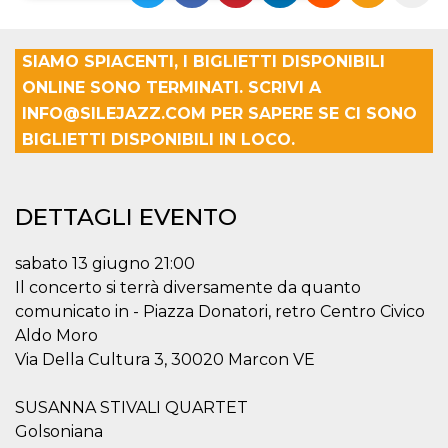
Necessari
Marketing
SIAMO SPIACENTI, I BIGLIETTI DISPONIBILI
I cookie strettamente necessari o tecnici sono
ONLINE SONO TERMINATI. SCRIVI A
indispensabili al funzionamento del sito. I
servizi qui presenti non potranno funzionare
INFO@SILEJAZZ.COM PER SAPERE SE CI SONO
senza.
BIGLIETTI DISPONIBILI IN LOCO.
Provider /
Nome
Scadenza
Descrizione
Dominio
cf_clearance
1 anno
Clearance
Cloudflare,
Cookie from
DETTAGLI EVENTO
Inc.
CloudFlare
.oooh.events
stores the proof
of challenge
sabato 13 giugno 21:00
passed. It is
used to no
Il concerto si terrà diversamente da quanto
longer issue a
captcha or
comunicato in - Piazza Donatori, retro Centro Civico
jschallenge
Aldo Moro
challenge if
present. It is
Via Della Cultura 3, 30020 Marcon VE
required to
reach origin
server.
SUSANNA STIVALI QUARTET
wordpress_test_cookie
Sessione
Cookie di
Automattic
Golsoniana
Wordpress,
Inc.
verifica che il