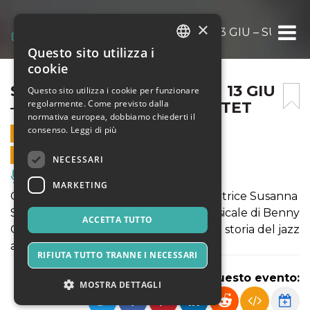
×
SILE JAZZ 2026 – MARCON 13 GIU – SUSAN
Questo sito utilizza i
ITALIAN
cookie
ENGLISH
SILE JAZZ 2026 – MARCON 13 GIU
Questo sito utilizza i cookie per funzionare
regolarmente. Come previsto dalla
– SUSANNA STIVALI QUARTET
SPANISH
normativa europea, dobbiamo chiederti il
consenso.
Leggi di più
13 GIUGNO 2026 - 21:00
VENDITE ONLINE TERMINATE
NECESSARI
Musica, Eventi Live, Club
MARKETING
Con Golsoniana, la cantante e compositrice Susanna
Stivali rende omaggio all’universo musicale di Benny
ACCETTA TUTTO
Golson, tra i più importanti autori della storia del jazz
americano.
RIFIUTA TUTTO TRANNE I NECESSARI
Condividi questo evento:
MOSTRA DETTAGLI