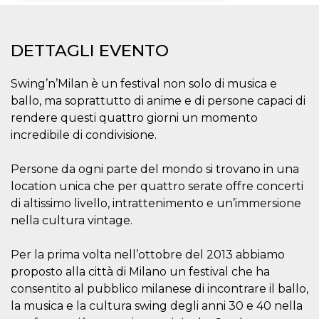
Necessari
Marketing
DETTAGLI EVENTO
I cookie strettamente necessari o tecnici sono
indispensabili al funzionamento del sito. I
servizi qui presenti non potranno funzionare
Swing’n’Milan è un festival non solo di musica e
senza.
ballo, ma soprattutto di anime e di persone capaci di
Provider /
Nome
Scadenza
Descrizione
rendere questi quattro giorni un momento
Dominio
incredibile di condivisione.
cf_clearance
1 anno
Clearance
Cloudflare,
Cookie from
Inc.
CloudFlare
.oooh.events
Persone da ogni parte del mondo si trovano in una
stores the proof
of challenge
location unica che per quattro serate offre concerti
passed. It is
used to no
di altissimo livello, intrattenimento e un’immersione
longer issue a
captcha or
nella cultura vintage.
jschallenge
challenge if
present. It is
Per la prima volta nell’ottobre del 2013 abbiamo
required to
reach origin
proposto alla città di Milano un festival che ha
server.
consentito al pubblico milanese di incontrare il ballo,
wordpress_test_cookie
Sessione
Cookie di
Automattic
la musica e la cultura swing degli anni 30 e 40 nella
Wordpress,
Inc.
verifica che il