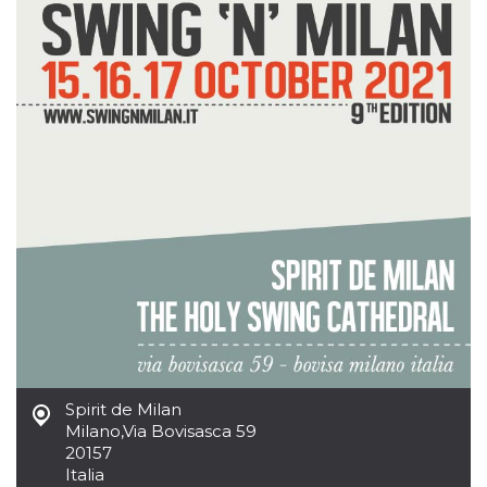
mese
viene
m.stripe.com
generalmente
utilizzato per le
prestazioni e
l'ottimizzazione
dei servizi di
elaborazione
dei pagamenti,
facilitando la
memorizzazione
dei contenuti
sul browser per
rendere le
pagine più
veloci.
CookieScriptConsent
4
Questo cookie
CookieScript
settimane
viene utilizzato
oooh.events
2 giorni
dal servizio
Cookie-
Script.com per
ricordare le
preferenze di
consenso sui
cookie dei
visitatori. È
necessario che il
Spirit de Milan
banner dei
Milano
,
Via Bovisasca 59
cookie di
Cookie-
20157
Script.com
Italia
funzioni