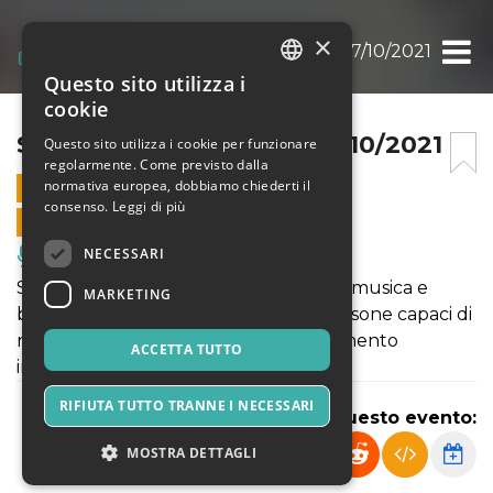
×
SWING’N’MILAN 2021 – 17/10/2021
Questo sito utilizza i
ITALIAN
cookie
ENGLISH
SWING’N’MILAN 2021 – 17/10/2021
Questo sito utilizza i cookie per funzionare
regolarmente. Come previsto dalla
SPANISH
normativa europea, dobbiamo chiederti il
17 OTTOBRE 2021 - 18:30
consenso.
Leggi di più
VENDITE ONLINE TERMINATE
NECESSARI
Musica, Eventi Live, Club
Swing’n’Milan è un festival non solo di musica e
MARKETING
ballo, ma soprattutto di anime e di persone capaci di
rendere questi quattro giorni un momento
ACCETTA TUTTO
incredibile di condivisione.
RIFIUTA TUTTO TRANNE I NECESSARI
Condividi questo evento:
MOSTRA DETTAGLI