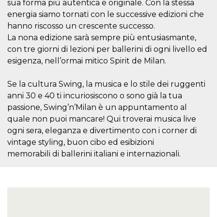
.oooh.events
sua forma più autentica e originale. Con la stessa
browser accetti i
energia siamo tornati con le successive edizioni che
cookie.
hanno riscosso un crescente successo.
PHPSESSID
Sessione
Cookie
PHP.net
generato da
oooh.events
La nona edizione sarà sempre più entusiasmante,
applicazioni
basate sul
con tre giorni di lezioni per ballerini di ogni livello ed
linguaggio PHP.
esigenza, nell’ormai mitico Spirit de Milan.
Si tratta di un
identificatore
generico
utilizzato per
Se la cultura Swing, la musica e lo stile dei ruggenti
mantenere le
anni 30 e 40 ti incuriosiscono o sono già la tua
variabili di
sessione utente.
passione, Swing’n’Milan è un appuntamento al
Normalmente è
un numero
quale non puoi mancare! Qui troverai musica live
generato in
modo casuale, il
ogni sera, eleganza e divertimento con i corner di
modo in cui
vintage styling, buon cibo ed esibizioni
viene utilizzato
può essere
memorabili di ballerini italiani e internazionali.
specifico per il
sito, ma un
buon esempio è
mantenere uno
stato di accesso
per un utente
tra le pagine.
m
1 anno 1
Questo cookie
Stripe