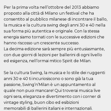
server.
Per la prima volta nell’ottobre del 2013 abbiamo
wordpress_test_cookie
Sessione
Cookie di
Automattic
proposto alla città di Milano un festival che ha
Wordpress,
Inc.
verifica che il
.oooh.events
consentito al pubblico milanese di incontrare il ballo,
browser accetti i
cookie.
la musica e la cultura swing degli anni 30 e 40 nella
sua forma più autentica e originale. Con la stessa
PHPSESSID
Sessione
Cookie
PHP.net
generato da
oooh.events
energia siamo tornati con le successive edizioni che
applicazioni
basate sul
hanno riscosso un crescente successo.
linguaggio PHP.
La decima edizione sarà sempre più entusiasmante,
Si tratta di un
identificatore
con due giorni di lezioni per ballerini di ogni livello
generico
utilizzato per
ed esigenza, nell’ormai mitico Spirit de Milan.
mantenere le
variabili di
sessione utente.
Se la cultura Swing, la musica e lo stile dei ruggenti
Normalmente è
un numero
anni 30 e 40 ti incuriosiscono o sono già la tua
generato in
modo casuale, il
passione, Swing’n’Milan è un appuntamento al
modo in cui
quale non puoi mancare! Qui troverai musica live
viene utilizzato
può essere
ogni sera, eleganza e divertimento con i corner di
specifico per il
sito, ma un
vintage styling, buon cibo ed esibizioni
buon esempio è
mantenere uno
memorabili di ballerini italiani e internazionali.
stato di accesso