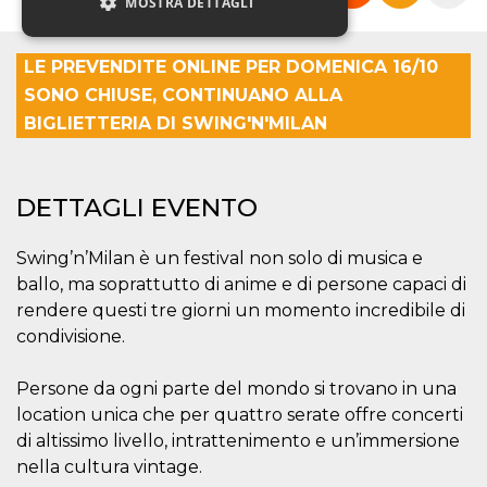
MOSTRA DETTAGLI
LE PREVENDITE ONLINE PER DOMENICA 16/10
Necessari
Marketing
SONO CHIUSE, CONTINUANO ALLA
Non classificati
BIGLIETTERIA DI SWING'N'MILAN
I cookie strettamente necessari o tecnici sono
indispensabili al funzionamento del sito. I
servizi qui presenti non potranno funzionare
DETTAGLI EVENTO
senza.
Provider /
Nome
Scadenza
Descrizione
Dominio
Swing’n’Milan è un festival non solo di musica e
ballo, ma soprattutto di anime e di persone capaci di
cf_clearance
1 anno
Clearance
Cloudflare,
Cookie from
Inc.
rendere questi tre giorni un momento incredibile di
CloudFlare
.oooh.events
stores the proof
condivisione.
of challenge
passed. It is
used to no
Persone da ogni parte del mondo si trovano in una
longer issue a
captcha or
location unica che per quattro serate offre concerti
jschallenge
di altissimo livello, intrattenimento e un’immersione
challenge if
present. It is
nella cultura vintage.
required to
reach origin