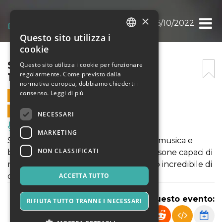
×
SWING’N’MILAN 2022 – 16/10/2022
Questo sito utilizza i
ITALIAN
cookie
ENGLISH
SWING’N’MILAN 2022 –
Questo sito utilizza i cookie per funzionare
regolarmente. Come previsto dalla
16/10/2022
SPANISH
normativa europea, dobbiamo chiederti il
consenso.
Leggi di più
16 OTTOBRE 2022 - 22:00
VENDITE ONLINE TERMINATE
NECESSARI
Musica, Eventi Live, Club
MARKETING
Swing’n’Milan è un festival non solo di musica e
NON CLASSIFICATI
ballo, ma soprattutto di anime e di persone capaci di
rendere questi tre giorni un momento incredibile di
condivisione.
ACCETTA TUTTO
Condividi questo evento:
RIFIUTA TUTTO TRANNE I NECESSARI