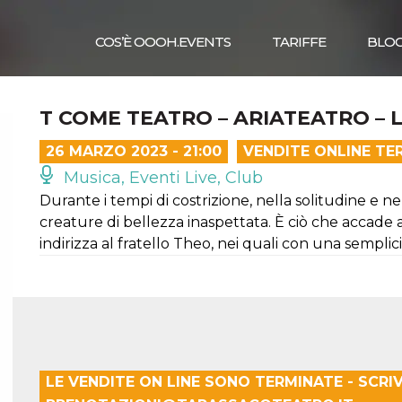
COS’È OOOH.EVENTS
TARIFFE
BLO
T COME TEATRO – ARIATEATRO – 
26 MARZO 2023 - 21:00
VENDITE ONLINE TE
Musica, Eventi Live, Club
Durante i tempi di costrizione, nella solitudine e n
creature di bellezza inaspettata. È ciò che accade a
indirizza al fratello Theo, nei quali con una sempli
LE VENDITE ON LINE SONO TERMINATE - SCRI