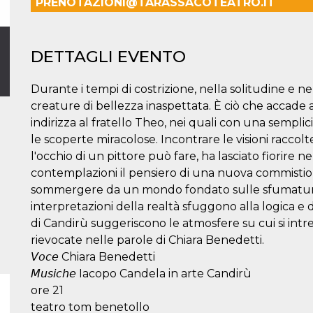
PRENOTAZIONI@TARASSACOTEATRO.IT
DETTAGLI EVENTO
Durante i tempi di costrizione, nella solitudine e n
creature di bellezza inaspettata. È ciò che accade a
indirizza al fratello Theo, nei quali con una sempli
le scoperte miracolose. Incontrare le visioni raccol
l'occhio di un pittore può fare, ha lasciato fiorire n
contemplazioni il pensiero di una nuova commistione
sommergere da un mondo fondato sulle sfumature de
interpretazioni della realtà sfuggono alla logica e
di Candirù suggeriscono le atmosfere su cui si intr
rievocate nelle parole di Chiara Benedetti.
𝘝𝘰𝘤𝘦 Chiara Benedetti
𝘔𝘶𝘴𝘪𝘤𝘩𝘦 Iacopo Candela in arte Candirù
ore 21
teatro tom benetollo