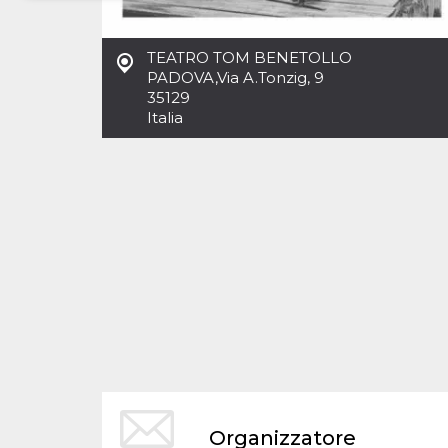
Necessari
Marketing
TEATRO TOM BENETOLLO
I cookie strettamente necessari o tecnici sono
PADOVA
,
Via A.Tonzig, 9
indispensabili al funzionamento del sito. I
35129
servizi qui presenti non potranno funzionare
Italia
senza.
Provider /
Nome
Scadenza
Descrizione
Dominio
cf_clearance
1 anno
Clearance
Cloudflare,
Cookie from
Inc.
CloudFlare
.oooh.events
stores the proof
of challenge
passed. It is
used to no
longer issue a
captcha or
jschallenge
challenge if
present. It is
required to
reach origin
server.
wordpress_test_cookie
Sessione
Cookie di
Automattic
Organizzatore
Wordpress,
Inc.
verifica che il