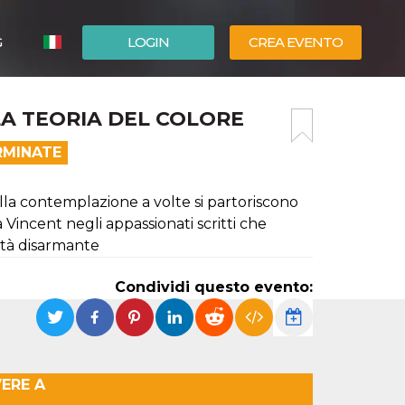
G
LOGIN
CREA EVENTO
ESPAÑOL
LA TEORIA DEL COLORE
ENGLISH
RMINATE
ella contemplazione a volte si partoriscono
 Vincent negli appassionati scritti che
cità disarmante
Condividi questo evento:
VERE A