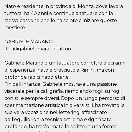
sessione
.facebook.com
Nato e residente in provincia di Monza, dove lavora
VISITOR_INFO1_LIVE
5 mesi 4
Questo cook
Google LLC
tuttora, ha 40 anni e continua a tatuare con la
settimane
impostato 
.youtube.com
Youtube pe
stessa passione che lo ha spinto a iniziare questo
tenere tracc
delle prefe
mestiere.
dell'utente p
video di Yo
incorporati 
GABRIELE MARANO
siti; può an
determinare 
IG : @gabrielemarano.tattoo
visitatore de
web sta
utilizzando 
Gabriele Marano è un tatuatore con oltre dieci anni
nuova o la
vecchia ver
di esperienza, nato e cresciuto a Rimini, ma con
dell'interfac
Youtube.
profonde radici napoletane.
Fin dall’infanzia, Gabriele mostrava una passione
VISITOR_PRIVACY_METADATA
5 mesi 4
Questo coo
YouTube
settimane
viene utiliz
.youtube.com
viscerale per la calligrafia, riempiendo fogli su fogli
per memori
le scelte di
con stile sempre diversi. Dopo un lungo percorso di
consenso e
privacy dell
sperimentazione artistica in diversi stili, ha trovato la
per la loro
sua vera vocazione nel lettering: affascinato
interazione 
sito. Registr
dall’equilibrio tra tecnica estrema e significato
sul consens
visitatore r
profondo, ha trasformato le scritte in una forma
a varie poli