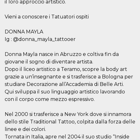
il loro approccio artistico.
per un utente
tra le pagine.
Vieni a conoscere i Tatuatori ospiti
CookieScriptConsent
4
Questo cookie
CookieScript
settimane
viene utilizzato
oooh.events
2 giorni
dal servizio
Cookie-
DONNA MAYLA
Script.com per
Ig : @donna_mayla_tattooer
ricordare le
preferenze di
consenso sui
cookie dei
Donna Mayla nasce in Abruzzo e coltiva fin da
visitatori. È
giovane il sogno di diventare artista.
necessario che il
banner dei
Dopo il liceo artistico a Teramo, scopre la body art
cookie di
Cookie-
grazie a un’insegnante e si trasferisce a Bologna per
Script.com
funzioni
studiare Decorazione all’Accademia di Belle Arti.
correttamente.
Qui sviluppa il suo linguaggio artistico lavorando
m
1 anno 1
Questo cookie
Stripe
con il corpo come mezzo espressivo.
mese
viene
m.stripe.com
generalmente
utilizzato per le
Nel 2000 si trasferisce a New York dove si innamora
prestazioni e
l'ottimizzazione
dello stile Traditional Tattoo, colpita dalla forza delle
dei servizi di
elaborazione
linee e dei colori.
dei pagamenti,
Tornata in Italia, apre nel 2004 il suo studio “Inside
facilitando la