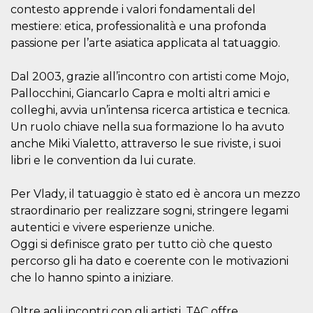
e
contesto apprende i valori fondamentali del
implementa
graduali,
mestiere: etica, professionalità e una profonda
garantendo
passione per l’arte asiatica applicata al tatuaggio.
un'esperien
coerente pe
determinat
utente dura
Dal 2003, grazie all’incontro con artisti come Mojo,
esperiment
Pallocchini, Giancarlo Capra e molti altri amici e
colleghi, avvia un’intensa ricerca artistica e tecnica.
Un ruolo chiave nella sua formazione lo ha avuto
anche Miki Vialetto, attraverso le sue riviste, i suoi
libri e le convention da lui curate.
Per Vlady, il tatuaggio è stato ed è ancora un mezzo
straordinario per realizzare sogni, stringere legami
autentici e vivere esperienze uniche.
Oggi si definisce grato per tutto ciò che questo
percorso gli ha dato e coerente con le motivazioni
che lo hanno spinto a iniziare.
Oltre agli incontri con gli artisti, TAC offre