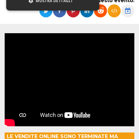
Condividi questo evento:
MOSTRA DETTAGLI
Necessari
Marketing
Non classificati
I cookie strettamente necessari o tecnici sono
indispensabili al funzionamento del sito. I
servizi qui presenti non potranno funzionare
senza.
Provider /
Nome
Scadenza
Descrizione
Dominio
cf_clearance
1 anno
Clearance
Cloudflare,
Cookie from
Inc.
CloudFlare
.oooh.events
stores the proof
of challenge
passed. It is
used to no
longer issue a
captcha or
jschallenge
challenge if
present. It is
required to
LE VENDITE ONLINE SONO TERMINATE MA
reach origin