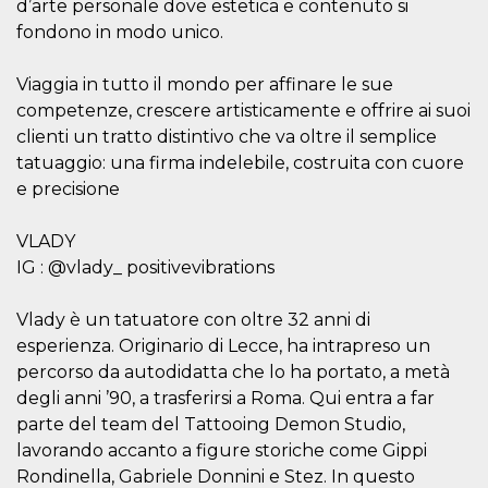
d’arte personale dove estetica e contenuto si
impostazion
privacy,
fondono in modo unico.
garantendo 
loro prefer
siano onora
nelle sessio
Viaggia in tutto il mondo per affinare le sue
future.
competenze, crescere artisticamente e offrire ai suoi
YSC
Sessione
Questo cook
Google LLC
clienti un tratto distintivo che va oltre il semplice
impostato 
.youtube.com
YouTube pe
tatuaggio: una firma indelebile, costruita con cuore
tenere tracc
e precisione
delle
visualizzazi
video incorp
VLADY
__Secure-ROLLOUT_TOKEN
.youtube.com
5 mesi 4
Utilizzato d
IG : @vlady_ positivevibrations
settimane
YouTube pe
gestire
l'implement
e la
Vlady è un tatuatore con oltre 32 anni di
sperimenta
delle funzio
esperienza. Originario di Lecce, ha intrapreso un
Aiuta Googl
percorso da autodidatta che lo ha portato, a metà
controllare 
nuove
degli anni ’90, a trasferirsi a Roma. Qui entra a far
funzionalità
modifiche
parte del team del Tattooing Demon Studio,
dell'interfac
lavorando accanto a figure storiche come Gippi
vengono mo
agli utenti
Rondinella, Gabriele Donnini e Stez. In questo
nell'ambito 