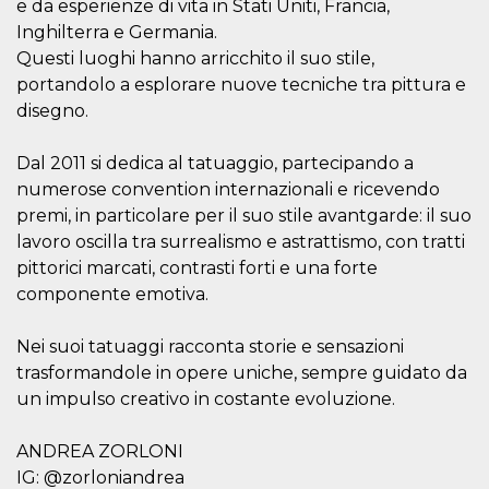
e da esperienze di vita in Stati Uniti, Francia,
ciascun coo
datr viene
Inghilterra e Germania.
eliminato d
giorni. Que
Questi luoghi hanno arricchito il suo stile,
cookie viene
portandolo a esplorare nuove tecniche tra pittura e
anche trami
piace e altri
disegno.
pulsanti e t
Facebook
posizionati 
Dal 2011 si dedica al tatuaggio, partecipando a
molti siti W
diversi.
numerose convention internazionali e ricevendo
dpr
.facebook.com
1
permette di
premi, in particolare per il suo stile avantgarde: il suo
settimana
controllare 
lavoro oscilla tra surrealismo e astrattismo, con tratti
funzione “S
su Facebook
pittorici marcati, contrasti forti e una forte
pulsante “M
piace”, rac
componente emotiva.
le impostaz
della lingua
permettono
Nei suoi tatuaggi racconta storie e sensazioni
condividere
pagina.
trasformandole in opere uniche, sempre guidato da
fr
2 mesi 4
Contiene la
Meta
un impulso creativo in costante evoluzione.
settimane
combinazio
Platform Inc.
ID univoco 
.facebook.com
browser e
ANDREA ZORLONI
dell'utente,
utilizzata pe
IG: @zorloniandrea
pubblicità m