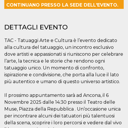
server.
CONTINUANO PRESSO LA SEDE DELL'EVENTO.
wordpress_test_cookie
Sessione
Cookie di
Automattic
Wordpress,
Inc.
verifica che il
.oooh.events
browser accetti i
DETTAGLI EVENTO
cookie.
PHPSESSID
Sessione
Cookie
PHP.net
TAC - Tatuaggi Arte e Cultura è l’evento dedicato
generato da
oooh.events
applicazioni
alla cultura del tatuaggio, un incontro esclusivo
basate sul
linguaggio PHP.
dove artisti e appassionati si riuniscono per celebrare
Si tratta di un
identificatore
l’arte, la tecnica e le storie che rendono ogni
generico
tatuaggio unico. Un momento di confronto,
utilizzato per
mantenere le
ispirazione e condivisione, che porta alla luce il lato
variabili di
sessione utente.
più autentico e umano di questo universo artistico.
Normalmente è
un numero
generato in
Il prossimo appuntamento sarà ad Ancona, il 6
modo casuale, il
modo in cui
Novembre 2025 dalle 14:30 presso il Teatro delle
viene utilizzato
può essere
Muse, Piazza della Repubblica . Un’occasione unica
specifico per il
per incontrare alcuni dei tatuatori più talentuosi
sito, ma un
buon esempio è
della scena, scoprire i loro percorsi e vedere dal vivo
mantenere uno
stato di accesso