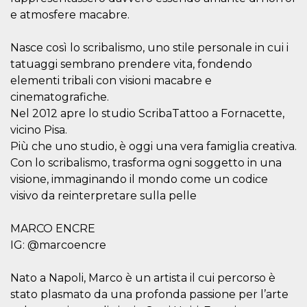
e atmosfere macabre.
c_user
4
Cookie di a
Meta
settimane
utente. Può
Platform Inc.
2 giorni
essere di se
.facebook.com
o persistent
Nasce così lo scribalismo, uno stile personale in cui i
30 giorni
tatuaggi sembrano prendere vita, fondendo
datr
1 anno 11
Questo coo
Meta
elementi tribali con visioni macabre e
mesi
identifica il
Platform Inc.
browser che
.facebook.com
cinematografiche.
connette a
Facebook. 
Nel 2012 apre lo studio ScribaTattoo a Fornacette,
direttament
vicino Pisa.
legato alla 
Facebook
Più che uno studio, è oggi una vera famiglia creativa.
dell'utente.
Facebook s
Con lo scribalismo, trasforma ogni soggetto in una
che viene
visione, immaginando il mondo come un codice
utilizzato p
aiutare con 
visivo da reinterpretare sulla pelle
sicurezza e a
di accesso
sospette, in
particolare p
MARCO ENCRE
rilevamento
IG: @marcoencre
bot che ten
di accedere 
servizio. F
afferma anc
Nato a Napoli, Marco è un artista il cui percorso è
il profilo
stato plasmato da una profonda passione per l’arte
comportame
associato a