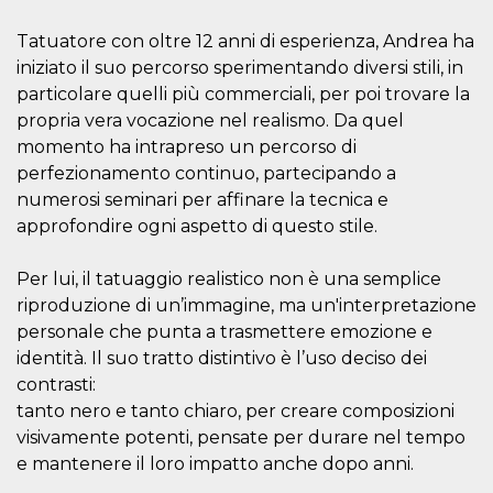
oo
5 anni
consente
Meta
Tatuatore con oltre 12 anni di esperienza, Andrea ha
all'utente di
Platform Inc.
disabilitare 
.facebook.com
iniziato il suo percorso sperimentando diversi stili, in
visualizzazi
delle inserz
particolare quelli più commerciali, per poi trovare la
Meta in base
propria vera vocazione nel realismo. Da quel
sue attività 
web di terzi
momento ha intrapreso un percorso di
sb
1 anno 11
Identificazi
Meta
perfezionamento continuo, partecipando a
mesi
browser di
Platform Inc.
numerosi seminari per affinare la tecnica e
Facebook,
.facebook.com
autenticazi
approfondire ogni aspetto di questo stile.
marketing e 
cookie di
funzione spe
di Facebook
Per lui, il tatuaggio realistico non è una semplice
riproduzione di un’immagine, ma un'interpretazione
usida
.facebook.com
Sessione
raccoglie
informazion
personale che punta a trasmettere emozione e
browser
dell'utente 
identità. Il suo tratto distintivo è l’uso deciso dei
dell'identifi
contrasti:
univoco, uti
per persona
tanto nero e tanto chiaro, per creare composizioni
la pubblicit
gli utenti
visivamente potenti, pensate per durare nel tempo
e mantenere il loro impatto anche dopo anni.
xs
2 mesi 4
Utilizzato p
Meta
settimane
mantenere 
Platform Inc.