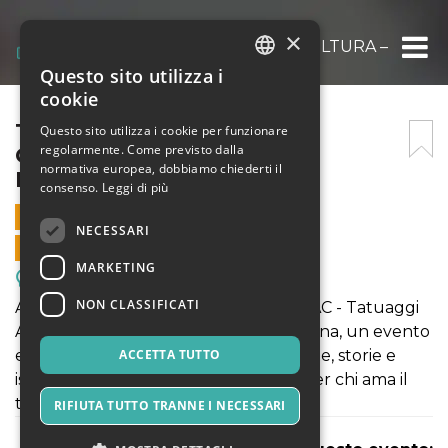
×
TAC – TATUAGGI, ARTE E CULTURA – ANC
Questo sito utilizza i
ITALIAN
cookie
ENGLISH
TAC – TATUAGGI, ARTE E
Questo sito utilizza i cookie per funzionare
regolarmente. Come previsto dalla
CULTURA – ANCONA 6
SPANISH
normativa europea, dobbiamo chiederti il
NOVEMBRE 2025
consenso.
Leggi di più
6 NOVEMBRE 2025 - 14:30
NECESSARI
VENDITE ONLINE TERMINATE
MARKETING
Meeting, Fiere, Congressi
NON CLASSIFICATI
Acquista subito il tuo biglietto e vivi TAC - Tatuaggi
Arte e Cultura. Il 6 Novembre ad Ancona, un evento
esclusivo con i migliori tatuatori, tra arte, storie e
ACCETTA TUTTO
ispirazione. Un’esperienza autentica per chi ama il
tatuaggio. Non perdere il tuo posto.
RIFIUTA TUTTO TRANNE I NECESSARI