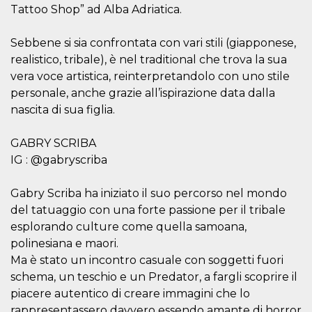
memorizzazione
Tattoo Shop” ad Alba Adriatica.
dei contenuti
sul browser per
rendere le
pagine più
Sebbene si sia confrontata con vari stili (giapponese,
veloci.
realistico, tribale), è nel traditional che trova la sua
Storage declaration
vera voce artistica, reinterpretandolo con uno stile
personale, anche grazie all’ispirazione data dalla
Nome
Storage type
Descrizione
nascita di sua figlia.
wpEmojiSettingsSupports
Archiviazione
di sessione
GABRY SCRIBA
cn_uc__
Archiviazione
locale
IG : @gabryscriba
fbssls_314278995690155
Archiviazione
di sessione
Gabry Scriba ha iniziato il suo percorso nel mondo
del tatuaggio con una forte passione per il tribale
esplorando culture come quella samoana,
polinesiana e maori.
Provider /
Nome
Scadenza
Descrizione
Ma è stato un incontro casuale con soggetti fuori
Dominio
schema, un teschio e un Predator, a fargli scoprire il
__Secure-
.youtube.com
5 mesi 4
piacere autentico di creare immagini che lo
YNID
settimane
Provider /
Nome
Scadenza
Descrizione
Dominio
rappresentassero davvero essendo amante di horror