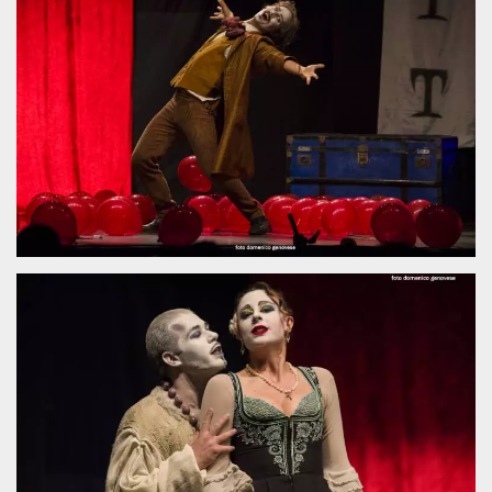
.oooh.events
browser accetti i
cookie.
PHPSESSID
Sessione
Cookie
PHP.net
generato da
oooh.events
applicazioni
basate sul
linguaggio PHP.
Si tratta di un
identificatore
generico
utilizzato per
mantenere le
variabili di
sessione utente.
Normalmente è
un numero
generato in
modo casuale, il
modo in cui
viene utilizzato
può essere
specifico per il
sito, ma un
buon esempio è
mantenere uno
stato di accesso
per un utente
tra le pagine.
m
1 anno 1
Questo cookie
Stripe