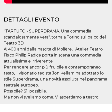
correttamente.
Storage declaration
Storage
DETTAGLI EVENTO
Nome
Descrizione
type
fbssls_314278995690155
Session
"TARTUFO - SUPERDRAMA. Una commedia
storage
scandalosamente vera", torna a Torino sul palco del
wpEmojiSettingsSupports
Session
Teatro 3D.
storage
Ai 400 anni dalla nascita di Molière, l'Atelier Teatro
cn_uc__
Local
storage
Fisico Philip Radice porta in scena una commedia
attualissima e irriverente.
Per rendere ancor più fruibile e contemporaneo il
testo, il visionario regista Jon Kellam ha adottato lo
stile Superdrama, una novità assoluta nel panorama
teatrale europeo.
Possibile? Sì, possibile.
Provider /
Nome
Scadenza
Descrizione
Ma non vi sveliamo come. Vi aspettiamo a teatro.
Dominio
c_user
4
Cookie di a
Meta
settimane
utente. Può
Platform Inc.
2 giorni
essere di se
.facebook.com