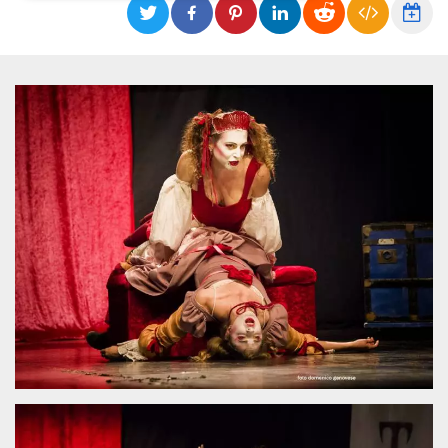
Necessari
Marketing
I cookie strettamente necessari o tecnici sono
indispensabili al funzionamento del sito. I
servizi qui presenti non potranno funzionare
senza.
Provider /
Nome
Scadenza
Descrizione
Dominio
cf_clearance
1 anno
Clearance
Cloudflare,
Cookie from
Inc.
CloudFlare
.oooh.events
stores the proof
of challenge
passed. It is
used to no
longer issue a
captcha or
jschallenge
challenge if
present. It is
required to
reach origin
server.
wordpress_test_cookie
Sessione
Cookie di
Automattic
Wordpress,
Inc.
verifica che il