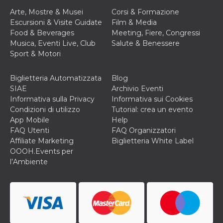
secondi
Cloudflare 
.hubspot.com
distinguere 
Arte, Mostre & Musei
Corsi & Formazione
umani e bot
Escursioni & Visite Guidate
Film & Media
vantaggioso 
sito Web, al
Food & Beverages
Meeting, Fiere, Congressi
di effettuar
Musica, Eventi Live, Club
Salute & Benessere
rapporti val
sull'utilizzo
Sport & Motori
proprio sit
_cfuvid
.hubspot.com
Sessione
Questo coo
Biglietteria Automatizzata
Blog
viene utiliz
Cloudflare 
SIAE
Archivio Eventi
monitorare 
Informativa sulla Privacy
Informativa sui Cookies
utenti attra
le sessioni 
Condizioni di utilizzo
Tutorial: crea un evento
ottimizzare
App Mobile
Help
l'esperienza
dell'utente
FAQ Utenti
FAQ Organizzatori
mantenendo
Affiliate Marketing
Biglietteria White Label
coerenza de
sessione e
OOOH.Events per
fornendo se
l’Ambiente
personalizza
YSC
Sessione
Questo cook
Google LLC
impostato 
.youtube.com
YouTube pe
tenere tracc
delle
visualizzazi
video incorp