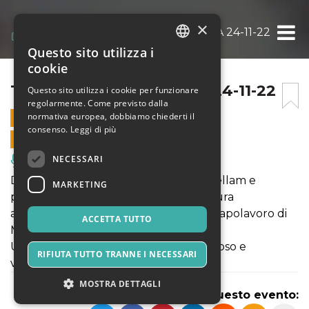
×
TARTUFO SUPERDRAMA 24-11-22
Questo sito utilizza i
ITALIAN
cookie
ENGLISH
TARTUFO SUPERDRAMA 24-11-22
Questo sito utilizza i cookie per funzionare
regolarmente. Come previsto dalla
SPANISH
normativa europea, dobbiamo chiederti il
24 NOVEMBRE 2022 - 21:00
consenso.
Leggi di più
VENDITE ONLINE TERMINATE
NECESSARI
Musica, Eventi Live, Club
Diretto dal regista statunitense Jon Kellam e
MARKETING
prodotto da Philip Radice, una riscrittura
accattivante ed esplosiva dell'ultimo capolavoro di
ACCETTA TUTTO
Molière.
Uno spettacolo coinvolgente, scandaloso e
RIFIUTA TUTTO TRANNE I NECESSARI
vincente!
MOSTRA DETTAGLI
Condividi questo evento: