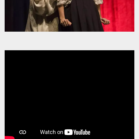
mese
viene
m.stripe.com
generalmente
utilizzato per le
prestazioni e
l'ottimizzazione
dei servizi di
elaborazione
dei pagamenti,
facilitando la
memorizzazione
dei contenuti
sul browser per
rendere le
pagine più
veloci.
CookieScriptConsent
4
Questo cookie
CookieScript
settimane
viene utilizzato
oooh.events
2 giorni
dal servizio
Cookie-
Script.com per
ricordare le
preferenze di
consenso sui
cookie dei
visitatori. È
necessario che il
banner dei
cookie di
Cookie-
Script.com
funzioni