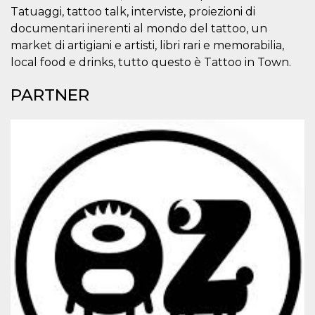
o persistent
Tatuaggi, tattoo talk, interviste, proiezioni di
30 giorni
documentari inerenti al mondo del tattoo, un
datr
2 anni
Questo coo
Meta
market di artigiani e artisti, libri rari e memorabilia,
identifica il
Platform Inc.
browser che
.facebook.com
local food e drinks, tutto questo è Tattoo in Town.
connette a
Facebook. 
direttament
PARTNER
legato alla 
Facebook
dell'utente.
Facebook s
che viene
utilizzato p
aiutare con 
sicurezza e a
di accesso
sospette, in
particolare p
rilevamento
bot che ten
di accedere 
servizio. F
afferma anc
il profilo
comportame
associato a
ciascun coo
datr viene
eliminato d
giorni. Que