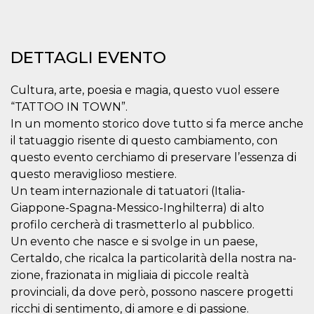
correttamente.
Storage declaration
Storage
DETTAGLI EVENTO
Nome
Descrizione
type
fbssls_314278995690155
Session
Cultura, arte, poesia e magia, questo vuol essere
storage
“TATTOO IN TOWN”.
wpEmojiSettingsSupports
Session
storage
In un momento storico dove tutto si fa merce anche
il tatuaggio risente di questo cambiamento, con
cn_uc__
Local
storage
questo evento cerchiamo di preservare l’essenza di
questo meraviglioso mestiere.
Un team internazionale di tatuatori (Italia-
Giappone-Spagna-Messico-Inghilterra) di alto
profilo cercherà di trasmetterlo al pubblico.
Un evento che nasce e si svolge in un paese,
Certaldo, che ricalca la particolarità della nostra na-
Provider /
Nome
Scadenza
Descrizione
Dominio
zione, frazionata in migliaia di piccole realtà
provinciali, da dove però, possono nascere progetti
c_user
4
Cookie di a
Meta
settimane
utente. Può
Platform Inc.
ricchi di sentimento, di amore e di passione.
2 giorni
essere di se
.facebook.com