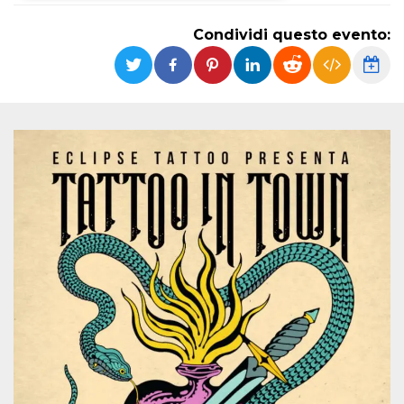
Necessari
Marketing
Condividi questo evento:
I cookie strettamente necessari o tecnici sono
indispensabili al funzionamento del sito. I
servizi qui presenti non potranno funzionare
senza.
Provider /
Nome
Scadenza
Descrizione
Dominio
cf_clearance
1 anno
Clearance
Cloudflare,
Cookie from
Inc.
CloudFlare
.oooh.events
stores the proof
of challenge
passed. It is
used to no
longer issue a
captcha or
jschallenge
challenge if
present. It is
required to
reach origin
server.
wordpress_test_cookie
Sessione
Cookie di
Automattic
Wordpress,
Inc.
verifica che il