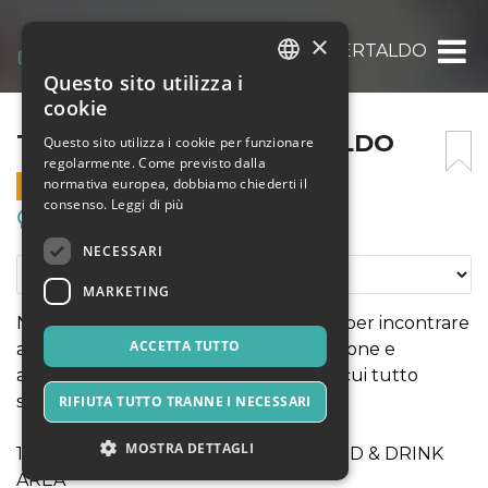
×
TATTOO IN TOWN CERTALDO
Questo sito utilizza i
ITALIAN
cookie
ENGLISH
TATTOO IN TOWN CERTALDO
Questo sito utilizza i cookie per funzionare
regolarmente. Come previsto dalla
SPANISH
normativa europea, dobbiamo chiederti il
3 OTTOBRE 2026 - 11:00
consenso.
Leggi di più
Meeting, Fiere, Congressi
NECESSARI
MARKETING
Non una fiera qualsiasi, ma due giorni per incontrare
ACCETTA TUTTO
artisti che vivono il tatuaggio con passione e
autenticità, in un momento storico in cui tutto
sembra diventare soltanto “merce”.
RIFIUTA TUTTO TRANNE I NECESSARI
MOSTRA DETTAGLI
17 TATUATORI - MARKET ZONE - FOOD & DRINK
AREA