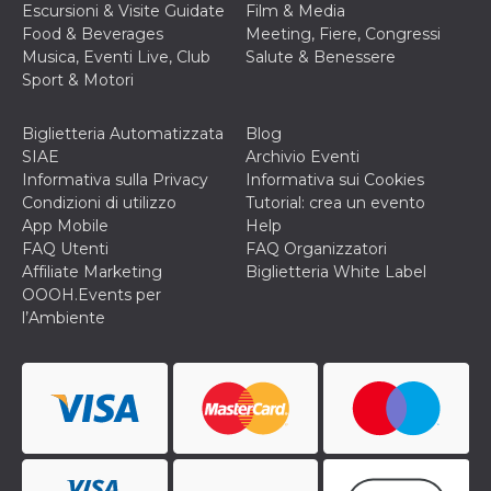
Escursioni & Visite Guidate
Film & Media
privacy,
garantendo 
Food & Beverages
Meeting, Fiere, Congressi
loro prefer
Musica, Eventi Live, Club
Salute & Benessere
siano onora
nelle sessio
Sport & Motori
future.
__Secure-ROLLOUT_TOKEN
.youtube.com
5 mesi 4
Utilizzato d
Biglietteria Automatizzata
Blog
settimane
YouTube pe
gestire
SIAE
Archivio Eventi
l'implement
Informativa sulla Privacy
Informativa sui Cookies
e la
sperimenta
Condizioni di utilizzo
Tutorial: crea un evento
delle funzio
App Mobile
Help
Aiuta Googl
controllare 
FAQ Utenti
FAQ Organizzatori
nuove
Affiliate Marketing
Biglietteria White Label
funzionalità
modifiche
OOOH.Events per
dell'interfac
l’Ambiente
vengono mo
agli utenti
nell'ambito 
e
implementa
graduali,
garantendo
un'esperien
coerente pe
determinat
utente dura
esperiment