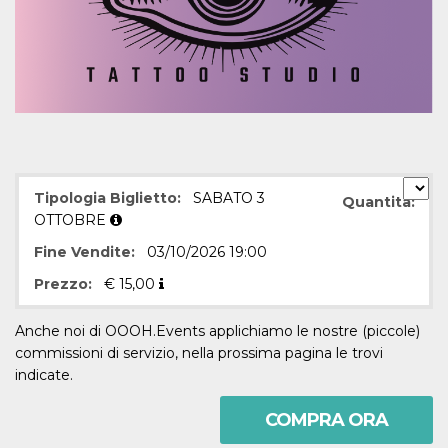
mese
viene
m.stripe.com
generalmente
utilizzato per le
prestazioni e
l'ottimizzazione
dei servizi di
elaborazione
dei pagamenti,
facilitando la
memorizzazione
dei contenuti
sul browser per
rendere le
pagine più
Tipologia Biglietto:
SABATO 3
veloci.
Quantità:
OTTOBRE
CookieScriptConsent
4
Questo cookie
CookieScript
settimane
viene utilizzato
oooh.events
Fine Vendite:
03/10/2026 19:00
2 giorni
dal servizio
Cookie-
Prezzo:
€
15,00
Script.com per
ricordare le
preferenze di
consenso sui
Anche noi di OOOH.Events applichiamo le nostre (piccole)
cookie dei
commissioni di servizio, nella prossima pagina le trovi
visitatori. È
necessario che il
indicate.
banner dei
cookie di
Cookie-
COMPRA ORA
Script.com
funzioni