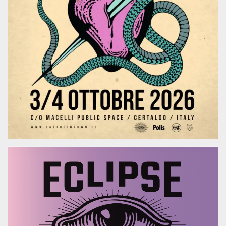
.oooh.events
browser accetti i
cookie.
PHPSESSID
Sessione
Cookie
PHP.net
generato da
oooh.events
applicazioni
basate sul
linguaggio PHP.
Si tratta di un
identificatore
generico
utilizzato per
mantenere le
variabili di
sessione utente.
Normalmente è
un numero
generato in
modo casuale, il
modo in cui
viene utilizzato
può essere
specifico per il
sito, ma un
buon esempio è
mantenere uno
stato di accesso
per un utente
tra le pagine.
m
1 anno 1
Questo cookie
Stripe