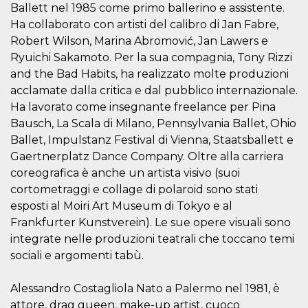
mese
viene
m.stripe.com
Ballett nel 1985 come primo ballerino e assistente.
generalmente
utilizzato per le
Ha collaborato con artisti del calibro di Jan Fabre,
prestazioni e
Robert Wilson, Marina Abromović, Jan Lawers e
l'ottimizzazione
dei servizi di
Ryuichi Sakamoto. Per la sua compagnia, Tony Rizzi
elaborazione
dei pagamenti,
and the Bad Habits, ha realizzato molte produzioni
facilitando la
memorizzazione
acclamate dalla critica e dal pubblico internazionale.
dei contenuti
Ha lavorato come insegnante freelance per Pina
sul browser per
rendere le
Bausch, La Scala di Milano, Pennsylvania Ballet, Ohio
pagine più
veloci.
Ballet, Impulstanz Festival di Vienna, Staatsballett e
Gaertnerplatz Dance Company. Oltre alla carriera
CookieScriptConsent
4
Questo cookie
CookieScript
settimane
viene utilizzato
oooh.events
coreografica è anche un artista visivo (suoi
2 giorni
dal servizio
Cookie-
cortometraggi e collage di polaroid sono stati
Script.com per
ricordare le
esposti al Moiri Art Museum di Tokyo e al
preferenze di
Frankfurter Kunstverein). Le sue opere visuali sono
consenso sui
cookie dei
integrate nelle produzioni teatrali che toccano temi
visitatori. È
necessario che il
sociali e argomenti tabù.
banner dei
cookie di
Cookie-
Alessandro Costagliola Nato a Palermo nel 1981, è
Script.com
funzioni
attore, drag queen, make-up artist, cuoco