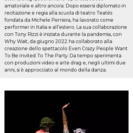
correttamente.
amatoriale e altro ancora. Dopo essersi diplomato in
Storage declaration
recitazione e regia alla scuola di teatro Teatés
fondata da Michele Perriera, ha lavorato come
Storage
Nome
Descrizione
type
performer in Italia e all’estero. La sua collaborazione
con Tony Rizzi è iniziata durante la pandemia, con
fbssls_314278995690155
Session
storage
Why Wait, da giugno 2022 ha collaborato alla
wpEmojiSettingsSupports
Session
creazione dello spettacolo Even Crazy People Want
storage
To Be Invited To The Party. Da tempo sperimenta
cn_uc__
Local
con produzioni video e arte drag e, negli ultimi due
storage
anni, si è approcciato al mondo della danza.
Provider /
Nome
Scadenza
Descrizione
Dominio
c_user
4
Cookie di a
Meta
settimane
utente. Può
Platform Inc.
2 giorni
essere di se
.facebook.com