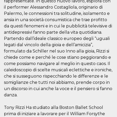
rappresentate. In questo nuovo lavoro, esplora con
.oooh.events
browser accetti i
il performer Alessandro Costagliola, originario di
cookie.
Palermo, le connessioni tra solitudine, isolamento e
PHPSESSID
Sessione
Cookie
PHP.net
generato da
oooh.events
ansia in una società consumistica che trae profitto
applicazioni
da questi fenomeni e in cui le pubblicità televisive di
basate sul
linguaggio PHP.
antidepressivi fanno parte della vita quotidiana.
Si tratta di un
identificatore
Partendo dall’ideale classico europeo degli “uguali
generico
utilizzato per
legati dal vincolo della gioia e dell’amicizia”,
mantenere le
formulato da Schiller nel suo Inno alla gioia, Rizzi si
variabili di
sessione utente.
chiede come e perché le cose stiano peggiorando e
Normalmente è
un numero
come possiamo navigare al meglio in questo caos. Il
generato in
caleidoscopio di scelte musicali eclettiche e ironiche,
modo casuale, il
modo in cui
che si susseguono rispecchiando le differenze e le
viene utilizzato
può essere
somiglianze che tutti noi abbiamo, prende corpo in
specifico per il
sito, ma un
un discorso in cui anche la voce e il pensiero si fanno
buon esempio è
danza.
mantenere uno
stato di accesso
per un utente
tra le pagine.
Tony Rizzi Ha studiato alla Boston Ballet School
prima di iniziare a lavorare per il William Forsythe
m
1 anno 1
Questo cookie
Stripe