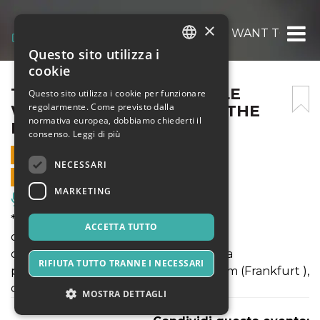
×
TB22: EVEN CRAZY PEOPLE WANT TO BE I
Questo sito utilizza i
ITALIAN
cookie
ENGLISH
TB22: EVEN CRAZY PEOPLE
Questo sito utilizza i cookie per funzionare
regolarmente. Come previsto dalla
WANT TO BE INVITED TO THE
SPANISH
normativa europea, dobbiamo chiederti il
PARTY
consenso.
Leggi di più
7 OTTOBRE 2022 - 21:00
NECESSARI
VENDITE ONLINE TERMINATE
MARKETING
Musica, Eventi Live, Club
*** prima nazionale ***
ACCETTA TUTTO
di Toni Rizzi
con Tony Rizzi e Alessandro Costagliola
RIFIUTA TUTTO TRANNE I NECESSARI
produzione Kunstlerhaus Mousonturm (Frankfurt ),
con i sostegno di KulturAmt Frankfurt
MOSTRA DETTAGLI