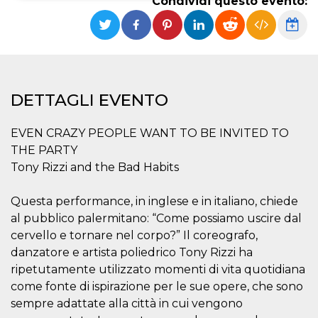
Condividi questo evento:
Necessari
Marketing
I cookie strettamente necessari o tecnici sono
indispensabili al funzionamento del sito. I
servizi qui presenti non potranno funzionare
senza.
DETTAGLI EVENTO
Provider /
Nome
Scadenza
Descrizione
Dominio
EVEN CRAZY PEOPLE WANT TO BE INVITED TO
cf_clearance
1 anno
Clearance
Cloudflare,
Cookie from
THE PARTY
Inc.
CloudFlare
.oooh.events
Tony Rizzi and the Bad Habits
stores the proof
of challenge
passed. It is
used to no
Questa performance, in inglese e in italiano, chiede
longer issue a
al pubblico palermitano: “Come possiamo uscire dal
captcha or
jschallenge
cervello e tornare nel corpo?” Il coreografo,
challenge if
present. It is
danzatore e artista poliedrico Tony Rizzi ha
required to
reach origin
ripetutamente utilizzato momenti di vita quotidiana
server.
come fonte di ispirazione per le sue opere, che sono
wordpress_test_cookie
Sessione
Cookie di
Automattic
sempre adattate alla città in cui vengono
Wordpress,
Inc.
verifica che il