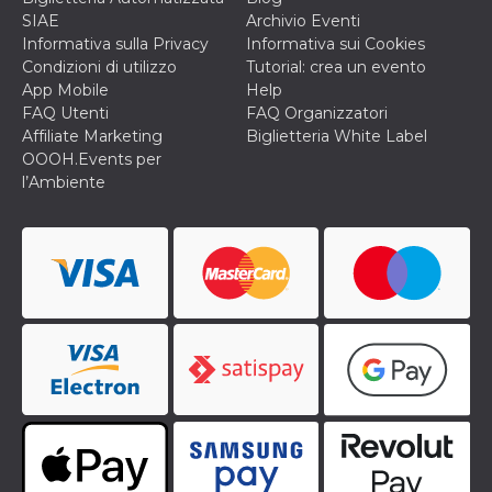
secondi
Cloudflare 
.hubspot.com
SIAE
Archivio Eventi
distinguere 
umani e bot
Informativa sulla Privacy
Informativa sui Cookies
vantaggioso 
Condizioni di utilizzo
Tutorial: crea un evento
sito Web, al
di effettuar
App Mobile
Help
rapporti val
FAQ Utenti
FAQ Organizzatori
sull'utilizzo
proprio sit
Affiliate Marketing
Biglietteria White Label
OOOH.Events per
_cfuvid
.hubspot.com
Sessione
Questo coo
viene utiliz
l’Ambiente
Cloudflare 
monitorare 
utenti attra
le sessioni 
ottimizzare
l'esperienza
dell'utente
mantenendo
coerenza de
sessione e
fornendo se
personalizza
YSC
Sessione
Questo cook
Google LLC
impostato 
.youtube.com
YouTube pe
tenere tracc
delle
visualizzazi
video incorp