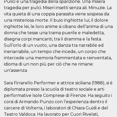
.oooh.events
Pulici è una tragedia della sparizione. Una misera
browser accetti i
tragedia per pulci. Miseri insetti senza ali. Minuzie. La
cookie.
vita quieta di una coppia parassita viene sospesa da
PHPSESSID
Sessione
Cookie
PHP.net
generato da
oooh.events
una misteriosa morte. Il buio inghiotte lui, il dolore
applicazioni
basate sul
inghiotte lei, le loro anime si cibano dell’anima di una
linguaggio PHP.
donna che tesse una trama puerile e maledetta,
Si tratta di un
identificatore
disegna corpi mancanti, tra il dramma e la festa.
generico
utilizzato per
Sull’orlo di un vuoto, una danza tra narrabile ed
mantenere le
inenarrabile, un tempo che incede, un corpo che
variabili di
sessione utente.
intercede una memoria frammentata e reinventata,
Normalmente è
un numero
idioma di un non più per ciò che ne rimane:
generato in
modo casuale, il
un’assenza.
modo in cui
viene utilizzato
può essere
Sara Firrarello Performer e attrice siciliana (1988), si è
specifico per il
sito, ma un
diplomata presso la scuola di teatro sociale e arti
buon esempio è
performative Isole Comprese di Firenze. Ha seguito i
mantenere uno
stato di accesso
corsi di Armando Punzo con l’esperienza dentro il
per un utente
tra le pagine.
carcere di Volterra, i laboratori di Chiara Guidi e del
Teatro Valdoca. Ha lavorato per Cuori Rivelati,
m
1 anno 1
Questo cookie
Stripe