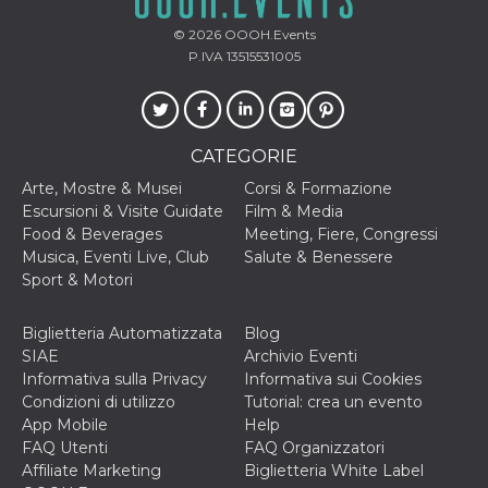
cookie viene
anche trami
© 2026
OOOH.Events
piace e altri
P.IVA 13515531005
pulsanti e t
Facebook
posizionati 
molti siti W
diversi.
dpr
.facebook.com
1
permette di
CATEGORIE
settimana
controllare 
funzione “S
Arte, Mostre & Musei
Corsi & Formazione
su Facebook
Escursioni & Visite Guidate
Film & Media
pulsante “M
piace”, rac
Food & Beverages
Meeting, Fiere, Congressi
le impostaz
Musica, Eventi Live, Club
Salute & Benessere
della lingua
permettono
Sport & Motori
condividere
pagina.
Biglietteria Automatizzata
Blog
fr
3 mesi
Contiene la
Meta
combinazio
Platform Inc.
SIAE
Archivio Eventi
ID univoco 
.facebook.com
Informativa sulla Privacy
Informativa sui Cookies
browser e
dell'utente,
Condizioni di utilizzo
Tutorial: crea un evento
utilizzata pe
App Mobile
Help
pubblicità m
FAQ Utenti
FAQ Organizzatori
oo
5 anni
consente
Meta
Affiliate Marketing
Biglietteria White Label
all'utente di
Platform Inc.