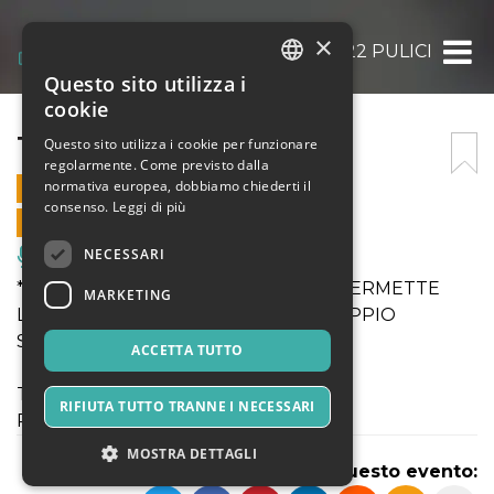
×
TB22 PULICI
Questo sito utilizza i
ITALIAN
cookie
ENGLISH
TB22 PULICI
Questo sito utilizza i cookie per funzionare
regolarmente. Come previsto dalla
SPANISH
normativa europea, dobbiamo chiederti il
15 OTTOBRE 2022 - 20:00
consenso.
Leggi di più
VENDITE ONLINE TERMINATE
NECESSARI
Musica, Eventi Live, Club
*** IL BIGLIETTO "ABBONAMENTO" PERMETTE
MARKETING
L'INGRESSO A PULICI + SAGOME (DOPPIO
SPETTACOLO)***
ACCETTA TUTTO
TB22 presenta
RIFIUTA TUTTO TRANNE I NECESSARI
PULICI di Sara Firrarello
MOSTRA DETTAGLI
Condividi questo evento: