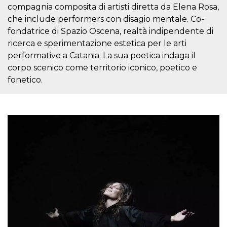
mese
viene
m.stripe.com
compagnia composita di artisti diretta da Elena Rosa,
generalmente
utilizzato per le
che include performers con disagio mentale. Co-
prestazioni e
l'ottimizzazione
fondatrice di Spazio Oscena, realtà indipendente di
dei servizi di
ricerca e sperimentazione estetica per le arti
elaborazione
dei pagamenti,
performative a Catania. La sua poetica indaga il
facilitando la
memorizzazione
corpo scenico come territorio iconico, poetico e
dei contenuti
fonetico.
sul browser per
rendere le
pagine più
veloci.
CookieScriptConsent
4
Questo cookie
CookieScript
settimane
viene utilizzato
oooh.events
2 giorni
dal servizio
Cookie-
Script.com per
ricordare le
preferenze di
consenso sui
cookie dei
visitatori. È
necessario che il
banner dei
cookie di
Cookie-
Script.com
funzioni