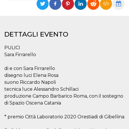
Necessari
Marketing
I cookie strettamente necessari o tecnici sono
indispensabili al funzionamento del sito. I
servizi qui presenti non potranno funzionare
DETTAGLI EVENTO
senza.
Provider /
Nome
Scadenza
Descrizione
PULICI
Dominio
Sara Firrarello
cf_clearance
1 anno
Clearance
Cloudflare,
Cookie from
Inc.
CloudFlare
.oooh.events
di e con Sara Firrarello
stores the proof
of challenge
disegno luci Elena Rosa
passed. It is
used to no
suono Riccardo Napoli
longer issue a
captcha or
tecnica luce Alessandro Schillaci
jschallenge
produzione Campo Barbarico Roma, con il sostegno
challenge if
present. It is
di Spazio Oscena Catania
required to
reach origin
server.
* premio Città Laboratorio 2020 Orestiadi di Gibellina
wordpress_test_cookie
Sessione
Cookie di
Automattic
Wordpress,
Inc.
verifica che il