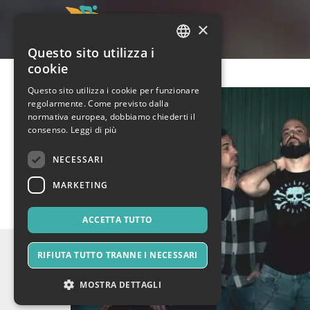
×
Questo sito utilizza i
ITALIAN
cookie
ENGLISH
Questo sito utilizza i cookie per funzionare
regolarmente. Come previsto dalla
SPANISH
normativa europea, dobbiamo chiederti il
consenso.
Leggi di più
NECESSARI
MARKETING
ACCETTA TUTTO
RIFIUTA TUTTO TRANNE I NECESSARI
MOSTRA DETTAGLI