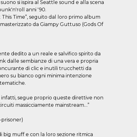
 suono si ispira al Seattle sound e alla scena
unk'n'roll anni '90.
 This Time”, seguito dal loro primo album
e masterizzato da Giampy Guttuso (Gods Of
te dedito a un reale e salvifico spirito da
unk dalle sembianze di una vera e propria
ncurante di clic e inutili trucchetti da
ero su bianco ogni minima intenzione
 tematiche.
nfatti, segue proprio queste direttive non
ai circuiti massicciamente mainstream…”
-prisoner)
di big muff e con la loro sezione ritmica