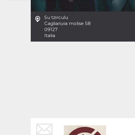
Necessari
Marketing
Su tzirculu
I cookie strettamente necessari o tecnici sono
Cagliari
,
via molise 58
indispensabili al funzionamento del sito. I
09127
servizi qui presenti non potranno funzionare
Italia
senza.
Provider /
Nome
Scadenza
Descrizione
Dominio
cf_clearance
1 anno
Clearance
Cloudflare,
Cookie from
Inc.
CloudFlare
.oooh.events
stores the proof
of challenge
passed. It is
used to no
longer issue a
captcha or
jschallenge
challenge if
present. It is
required to
reach origin
server.
wordpress_test_cookie
Sessione
Cookie di
Automattic
Wordpress,
Inc.
verifica che il