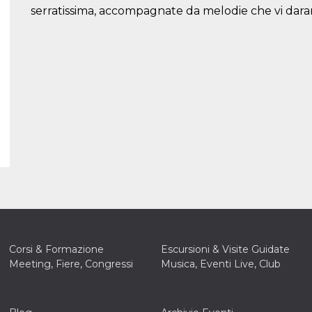
serratissima, accompagnate da melodie che vi dara
Corsi & Formazione
Escursioni & Visite Guidate
Meeting, Fiere, Congressi
Musica, Eventi Live, Club