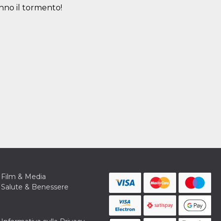
nno il tormento!
Film & Media
Salute & Benessere