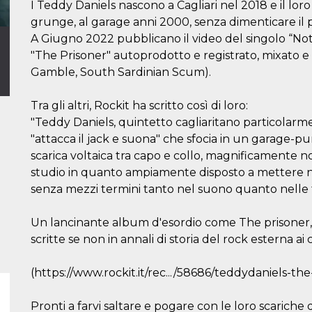
I Teddy Daniels nascono a Cagliari nel 2018 e il loro
grunge, al garage anni 2000, senza dimenticare il p
A Giugno 2022 pubblicano il video del singolo “Not
"The Prisoner" autoprodotto e registrato, mixato 
Gamble, South Sardinian Scum).
Tra gli altri, Rockit ha scritto così di loro:
"Teddy Daniels, quintetto cagliaritano particolarmen
"attacca il jack e suona" che sfocia in un garage-p
scarica voltaica tra capo e collo, magnificamente no
studio in quanto ampiamente disposto a mettere n
senza mezzi termini tanto nel suono quanto nelle
Un lancinante album d'esordio come The prisoner, i
scritte se non in annali di storia del rock esterna 
(https://www.rockit.it/rec.../58686/teddydaniels-the
Pronti a farvi saltare e pogare con le loro scariche 