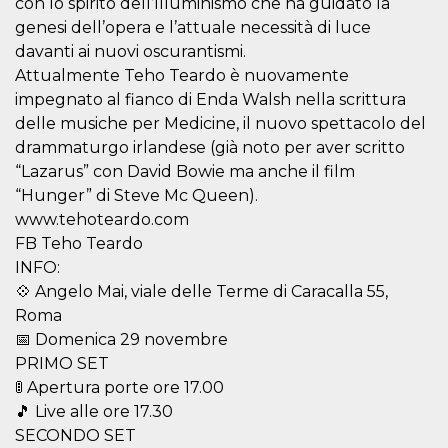
con lo spirito dell’Illuminismo che ha guidato la
.oooh.events
browser accetti i
genesi dell’opera e l’attuale necessità di luce
cookie.
davanti ai nuovi oscurantismi.
PHPSESSID
Sessione
Cookie
PHP.net
generato da
oooh.events
Attualmente Teho Teardo è nuovamente
applicazioni
impegnato al fianco di Enda Walsh nella scrittura
basate sul
linguaggio PHP.
delle musiche per Medicine, il nuovo spettacolo del
Si tratta di un
identificatore
drammaturgo irlandese (già noto per aver scritto
generico
utilizzato per
“Lazarus” con David Bowie ma anche il film
mantenere le
“Hunger” di Steve Mc Queen).
variabili di
sessione utente.
www.tehoteardo.com
Normalmente è
un numero
FB Teho Teardo
generato in
INFO:
modo casuale, il
modo in cui
💠 Angelo Mai, viale delle Terme di Caracalla 55,
viene utilizzato
può essere
Roma
specifico per il
sito, ma un
📅 Domenica 29 novembre
buon esempio è
PRIMO SET
mantenere uno
stato di accesso
🚦 Apertura porte ore 17.00
per un utente
tra le pagine.
🎵 Live alle ore 17.30
SECONDO SET
m
1 anno 1
Questo cookie
Stripe