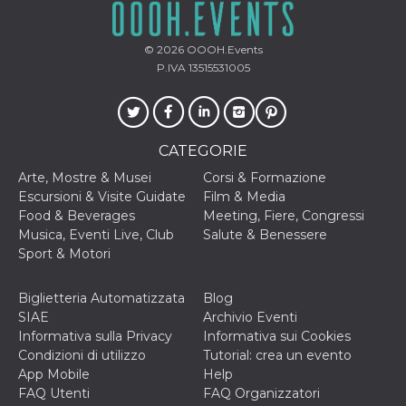
disabilitare 
.facebook.com
visualizzazi
delle inserz
Meta in base
© 2026
OOOH.Events
sue attività 
web di terzi
P.IVA 13515531005
sb
2 anni
Identificazi
Meta
browser di
Platform Inc.
Facebook,
.facebook.com
autenticazi
marketing e 
CATEGORIE
cookie di
funzione spe
Arte, Mostre & Musei
Corsi & Formazione
di Facebook
Escursioni & Visite Guidate
Film & Media
usida
.facebook.com
Sessione
raccoglie
Food & Beverages
Meeting, Fiere, Congressi
informazion
browser
Musica, Eventi Live, Club
Salute & Benessere
dell'utente 
Sport & Motori
dell'identifi
univoco, uti
per persona
la pubblicit
Biglietteria Automatizzata
Blog
gli utenti
SIAE
Archivio Eventi
xs
3 mesi
Utilizzato p
Meta
Informativa sulla Privacy
Informativa sui Cookies
mantenere 
Platform Inc.
Condizioni di utilizzo
Tutorial: crea un evento
sessione
.facebook.com
App Mobile
Help
__cf_bm
29 minuti
Questo coo
Cloudflare
FAQ Utenti
FAQ Organizzatori
58
viene utiliz
Inc.