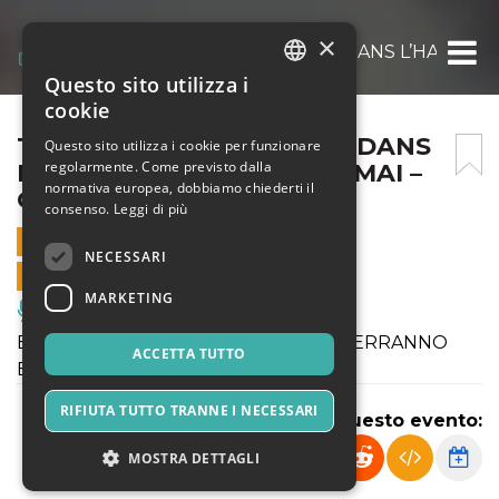
×
TEHO TEARDO “ELLIPSES DANS L’HARMONIE
Questo sito utilizza i
ITALIAN
cookie
ENGLISH
TEHO TEARDO “ELLIPSES DANS
Questo sito utilizza i cookie per funzionare
regolarmente. Come previsto dalla
L’HARMONIE” @ ANGELO MAI –
SPANISH
normativa europea, dobbiamo chiederti il
ORE 17.30
consenso.
Leggi di più
29 NOVEMBRE 2020 - 17:30
NECESSARI
VENDITE ONLINE TERMINATE
MARKETING
Musica, Eventi Live, Club
EVENTO ANNULLATO - I RIMBORSI VERRANNO
ACCETTA TUTTO
EMESSI AUTOMATICAMENTE
RIFIUTA TUTTO TRANNE I NECESSARI
Condividi questo evento:
MOSTRA DETTAGLI