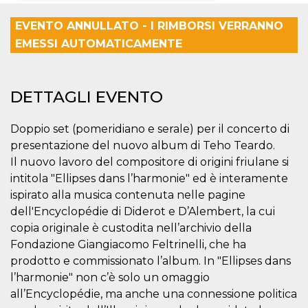
Necessari
Marketing
EVENTO ANNULLATO - I RIMBORSI VERRANNO
EMESSI AUTOMATICAMENTE
I cookie strettamente necessari o tecnici sono
indispensabili al funzionamento del sito. I
servizi qui presenti non potranno funzionare
senza.
DETTAGLI EVENTO
Provider /
Nome
Scadenza
Descrizione
Dominio
Doppio set (pomeridiano e serale) per il concerto di
cf_clearance
1 anno
Clearance
Cloudflare,
Cookie from
presentazione del nuovo album di Teho Teardo.
Inc.
CloudFlare
.oooh.events
Il nuovo lavoro del compositore di origini friulane si
stores the proof
of challenge
intitola "Ellipses dans l’harmonie" ed è interamente
passed. It is
used to no
ispirato alla musica contenuta nelle pagine
longer issue a
dell'Encyclopédie di Diderot e D’Alembert, la cui
captcha or
jschallenge
copia originale è custodita nell’archivio della
challenge if
present. It is
Fondazione Giangiacomo Feltrinelli, che ha
required to
reach origin
prodotto e commissionato l’album. In "Ellipses dans
server.
l’harmonie" non c’è solo un omaggio
wordpress_test_cookie
Sessione
Cookie di
Automattic
all’Encyclopédie, ma anche una connessione politica
Wordpress,
Inc.
verifica che il