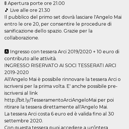
mese
viene
m.stripe.com
🚦 Apertura porte ore 21.00
generalmente
utilizzato per le
🎵 Live alle ore 21.30
prestazioni e
Il pubblico del primo set dovrà lasciare l'Angelo Mai
l'ottimizzazione
dei servizi di
entro le ore 20, per consentire le procedure di
elaborazione
dei pagamenti,
sanificazione dello spazio. Grazie per la
facilitando la
memorizzazione
collaborazione.
dei contenuti
sul browser per
rendere le
🅰️ Ingresso con tessera Arci 2019/2020 + 10 euro di
pagine più
veloci.
contributo alle attività.
INGRESSO RISERVATO AI SOCI TESSERATI ARCI
CookieScriptConsent
4
Questo cookie
CookieScript
settimane
viene utilizzato
oooh.events
2019-2020
2 giorni
dal servizio
Cookie-
All'Angelo Mai è possibile rinnovare la tessera Arci o
Script.com per
ricordare le
iscriversi per la prima volta. E' anche possibile pre-
preferenze di
iscriversi al link
consenso sui
cookie dei
http://bit.ly/TesseramentoArciAngeloMai per poi
visitatori. È
necessario che il
ritirare la tessera direttamente all'Angelo Mai.
banner dei
La tessera Arci costa 6 euro ed è valida fino al 30
cookie di
Cookie-
settembre 2020.
Script.com
funzioni
Con questa tessera puoi accedere a un’intera