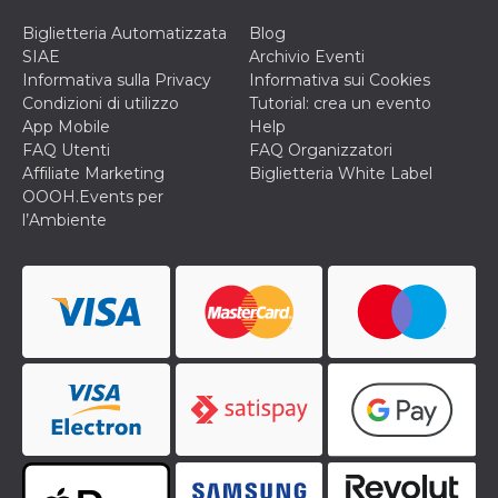
VISITOR_INFO1_LIVE
5 mesi 4
Questo cook
Google LLC
Biglietteria Automatizzata
Blog
settimane
impostato 
.youtube.com
SIAE
Archivio Eventi
Youtube pe
tenere tracc
Informativa sulla Privacy
Informativa sui Cookies
delle prefe
Condizioni di utilizzo
Tutorial: crea un evento
dell'utente p
video di Yo
App Mobile
Help
incorporati 
FAQ Utenti
FAQ Organizzatori
siti; può an
determinare 
Affiliate Marketing
Biglietteria White Label
visitatore de
OOOH.Events per
web sta
utilizzando 
l’Ambiente
nuova o la
vecchia ver
dell'interfac
Youtube.
VISITOR_PRIVACY_METADATA
5 mesi 4
Questo coo
YouTube
settimane
viene utiliz
.youtube.com
per memori
le scelte di
consenso e
privacy dell
per la loro
interazione 
sito. Registr
sul consens
visitatore r
a varie poli
impostazion