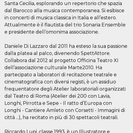
mese
viene
m.stripe.com
Santa Cecilia, esplorando un repertorio che spazia
generalmente
utilizzato per le
dal Barocco alla musica contemporanea. Si esibisce
prestazioni e
in concerti di musica classica in Italia e all’estero.
l'ottimizzazione
dei servizi di
Attualmente è il flautista del trio Sonaria Ensemble
elaborazione
dei pagamenti,
e presidente dell’omonima associazione.
facilitando la
memorizzazione
dei contenuti
Daniele Di Lazzaro dal 2011 ha esteso la sua passione
sul browser per
rendere le
dalla platea al palco, divenendo SpettAttore.
pagine più
veloci.
Collabora dal 2012 al progetto Officina Teatro XI
dell’associazione culturale Marte2010. Ha
CookieScriptConsent
4
Questo cookie
CookieScript
settimane
viene utilizzato
oooh.events
partecipato a laboratori di recitazione teatrale e
2 giorni
dal servizio
Cookie-
cinematografica con diversi registi, è un assiduo
Script.com per
ricordare le
frequentatore degli Atelier laboratoriali organizzati
preferenze di
dal Teatro di Roma (Atelier dei 200 con Lavia,
consenso sui
cookie dei
Longhi, Pirrotta e Sepe - Il ratto d’Europa con
visitatori. È
necessario che il
Longhi - Cantiere Amleto con Corsetti - Immagini di
banner dei
città ...), ha recitato in più di 30 spettacoli teatrali.
cookie di
Cookie-
Script.com
funzioni
Riccardo Lupi, classe 1993, è un Illustratore e