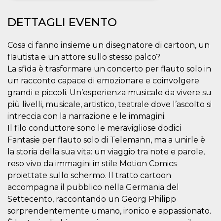
Necessari
Marketing
DETTAGLI EVENTO
I cookie strettamente necessari o tecnici sono
indispensabili al funzionamento del sito. I
Cosa ci fanno insieme un disegnatore di cartoon, un
servizi qui presenti non potranno funzionare
flautista e un attore sullo stesso palco?
senza.
La sfida è trasformare un concerto per flauto solo in
Provider /
Nome
Scadenza
Descrizione
un racconto capace di emozionare e coinvolgere
Dominio
grandi e piccoli. Un’esperienza musicale da vivere su
cf_clearance
1 anno
Clearance
Cloudflare,
Cookie from
più livelli, musicale, artistico, teatrale dove l’ascolto si
Inc.
CloudFlare
.oooh.events
intreccia con la narrazione e le immagini.
stores the proof
of challenge
Il filo conduttore sono le meravigliose dodici
passed. It is
used to no
Fantasie per flauto solo di Telemann, ma a unirle è
longer issue a
la storia della sua vita: un viaggio tra note e parole,
captcha or
jschallenge
reso vivo da immagini in stile Motion Comics
challenge if
present. It is
proiettate sullo schermo. Il tratto cartoon
required to
reach origin
accompagna il pubblico nella Germania del
server.
Settecento, raccontando un Georg Philipp
wordpress_test_cookie
Sessione
Cookie di
Automattic
sorprendentemente umano, ironico e appassionato.
Wordpress,
Inc.
verifica che il