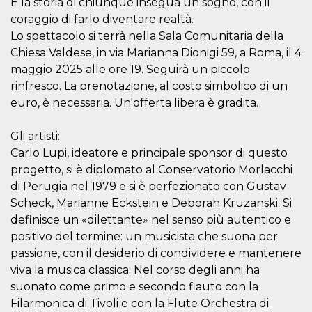
È la storia di chiunque insegua un sogno, con il
.oooh.events
browser accetti i
coraggio di farlo diventare realtà.
cookie.
Lo spettacolo si terrà nella Sala Comunitaria della
PHPSESSID
Sessione
Cookie
PHP.net
generato da
oooh.events
Chiesa Valdese, in via Marianna Dionigi 59, a Roma, il 4
applicazioni
maggio 2025 alle ore 19. Seguirà un piccolo
basate sul
linguaggio PHP.
rinfresco. La prenotazione, al costo simbolico di un
Si tratta di un
identificatore
euro, è necessaria. Un'offerta libera è gradita.
generico
utilizzato per
mantenere le
Gli artisti:
variabili di
sessione utente.
Carlo Lupi, ideatore e principale sponsor di questo
Normalmente è
un numero
progetto, si è diplomato al Conservatorio Morlacchi
generato in
di Perugia nel 1979 e si è perfezionato con Gustav
modo casuale, il
modo in cui
Scheck, Marianne Eckstein e Deborah Kruzanski. Si
viene utilizzato
può essere
definisce un «dilettante» nel senso più autentico e
specifico per il
sito, ma un
positivo del termine: un musicista che suona per
buon esempio è
passione, con il desiderio di condividere e mantenere
mantenere uno
stato di accesso
viva la musica classica. Nel corso degli anni ha
per un utente
tra le pagine.
suonato come primo e secondo flauto con la
Filarmonica di Tivoli e con la Flute Orchestra di
m
1 anno 1
Questo cookie
Stripe