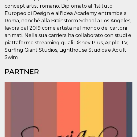
correttamente.
concept artist romano. Diplomato all'Istituto
Storage declaration
Europeo di Design e all'Idea Academy entrambe a
Roma, nonché alla Brainstorm School a Los Angeles,
Storage
Nome
Descrizione
type
lavora dal 2019 come artista nel mondo dei cartoni
animati. Nella sua carriera ha collaborato con studi e
fbssls_314278995690155
Session
storage
piattaforme streaming quali Disney Plus, Apple TV,
wpEmojiSettingsSupports
Session
Surfing Giant Studios, Lighthouse Studios e Adult
storage
Swim.
cn_uc__
Local
storage
PARTNER
Provider /
Nome
Scadenza
Descrizione
Dominio
c_user
4
Cookie di a
Meta
settimane
utente. Può
Platform Inc.
2 giorni
essere di se
.facebook.com