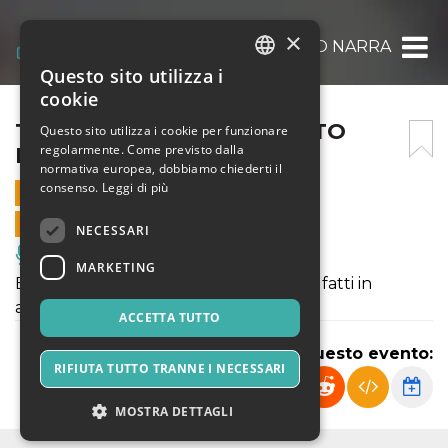
×
TELEMANN – UN CONCERTO NARRANTE
Questo sito utilizza i
ITALIAN
cookie
ENGLISH
TELEMANN – UN CONCERTO
Questo sito utilizza i cookie per funzionare
regolarmente. Come previsto dalla
NARRANTE
SPANISH
normativa europea, dobbiamo chiederti il
consenso.
Leggi di più
4 MAGGIO 2025 - 19:00
VENDITE ONLINE TERMINATE
NECESSARI
Musica, Eventi Live, Club
MARKETING
Evento annullato - i rimborsi verranno fatti in
automatico
ACCETTA TUTTO
Condividi questo evento:
RIFIUTA TUTTO TRANNE I NECESSARI
MOSTRA DETTAGLI