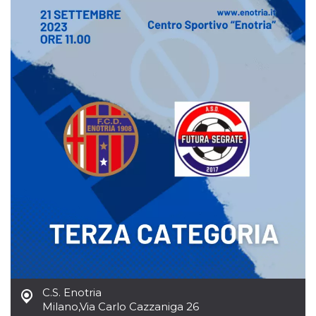
server.
wordpress_test_cookie
Sessione
Cookie di
Automattic
Wordpress,
Inc.
verifica che il
.oooh.events
browser accetti i
cookie.
PHPSESSID
Sessione
Cookie
PHP.net
generato da
oooh.events
applicazioni
basate sul
linguaggio PHP.
Si tratta di un
identificatore
generico
utilizzato per
mantenere le
variabili di
sessione utente.
Normalmente è
un numero
generato in
modo casuale, il
modo in cui
viene utilizzato
può essere
specifico per il
sito, ma un
C.S. Enotria
buon esempio è
Milano
,
Via Carlo Cazzaniga 26
mantenere uno
stato di accesso