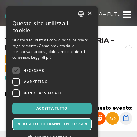
×
TERZA CATEGORIA: ENOTRIA – FUTURA S
Questo sito utilizza i
ITALIAN
cookie
ENGLISH
TERZA CATEGORIA: ENOTRIA –
Questo sito utilizza i cookie per funzionare
regolarmente. Come previsto dalla
FUTURA SEGRATE
SPANISH
normativa europea, dobbiamo chiederti il
consenso.
Leggi di più
22 OTTOBRE 2023 - 11:00
VENDITE ONLINE TERMINATE
NECESSARI
Sport & Motori
MARKETING
Terza Categoria:
NON CLASSIFICATI
Enotria - Futura Segrate
Condividi questo evento:
ACCETTA TUTTO
RIFIUTA TUTTO TRANNE I NECESSARI