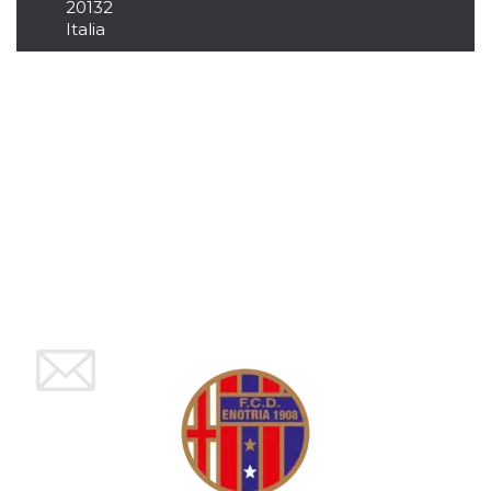
20132
per un utente
Italia
tra le pagine.
CookieScriptConsent
4
Questo cookie
CookieScript
settimane
viene utilizzato
oooh.events
2 giorni
dal servizio
Cookie-
Script.com per
ricordare le
preferenze di
consenso sui
cookie dei
visitatori. È
necessario che il
banner dei
cookie di
Cookie-
Script.com
funzioni
correttamente.
m
1 anno 1
Questo cookie
Stripe
mese
viene
m.stripe.com
generalmente
utilizzato per le
prestazioni e
l'ottimizzazione
dei servizi di
elaborazione
dei pagamenti,
facilitando la