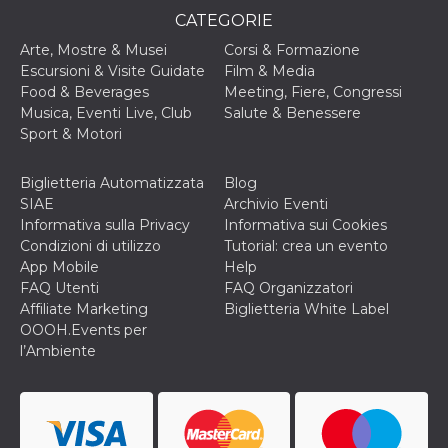
CATEGORIE
c_user
4
Cookie di a
Meta
settimane
utente. Può
Platform Inc.
Arte, Mostre & Musei
Corsi & Formazione
2 giorni
essere di se
.facebook.com
o persistent
Escursioni & Visite Guidate
Film & Media
30 giorni
Food & Beverages
Meeting, Fiere, Congressi
datr
1 anno 11
Questo coo
Meta
Musica, Eventi Live, Club
Salute & Benessere
mesi
identifica il
Platform Inc.
Sport & Motori
browser che
.facebook.com
connette a
Facebook. 
direttament
Biglietteria Automatizzata
Blog
legato alla 
SIAE
Archivio Eventi
Facebook
dell'utente.
Informativa sulla Privacy
Informativa sui Cookies
Facebook s
Condizioni di utilizzo
Tutorial: crea un evento
che viene
utilizzato p
App Mobile
Help
aiutare con 
FAQ Utenti
FAQ Organizzatori
sicurezza e a
di accesso
Affiliate Marketing
Biglietteria White Label
sospette, in
OOOH.Events per
particolare p
rilevamento
l’Ambiente
bot che ten
di accedere 
servizio. F
afferma anc
il profilo
comportame
associato a