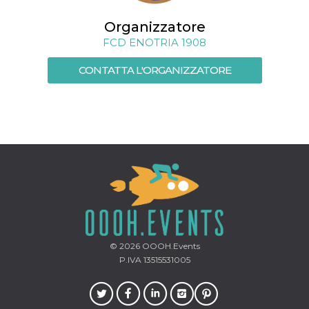
memorizzazione
dei contenuti
sul browser per
Organizzatore
rendere le
pagine più
FCD ENOTRIA 1908
veloci.
CONTATTA L'ORGANIZZATORE
Storage declaration
Nome
Storage type
Descrizione
wpEmojiSettingsSupports
Archiviazione
di sessione
cn_uc__
Archiviazione
locale
fbssls_314278995690155
Archiviazione
di sessione
© 2026
OOOH.Events
Provider /
Nome
Scadenza
Descrizione
Dominio
P.IVA 13515531005
__Secure-
.youtube.com
5 mesi 4
YNID
settimane
Provider /
Nome
Scadenza
Descrizione
Dominio