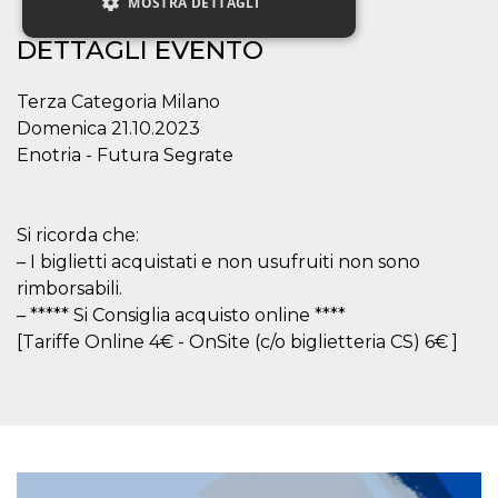
MOSTRA DETTAGLI
DETTAGLI EVENTO
Necessari
Marketing
Terza Categoria Milano
Non classificati
Domenica 21.10.2023
Enotria - Futura Segrate
I cookie strettamente necessari o tecnici sono
indispensabili al funzionamento del sito. I
servizi qui presenti non potranno funzionare
senza.
Si ricorda che:
Provider /
Nome
Scadenza
Descrizione
– I biglietti acquistati e non usufruiti non sono
Dominio
rimborsabili.
cf_clearance
1 anno
Clearance
Cloudflare,
Cookie from
Inc.
– ***** Si Consiglia acquisto online ****
CloudFlare
.oooh.events
[Tariffe Online 4€ - OnSite (c/o biglietteria CS) 6€ ]
stores the proof
of challenge
passed. It is
used to no
longer issue a
captcha or
jschallenge
challenge if
present. It is
required to
reach origin