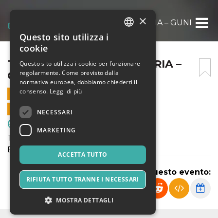
×
TERZA CATEGORIA: ENOTRIA – GUNNERS
Questo sito utilizza i
ITALIAN
cookie
ENGLISH
TERZA CATEGORIA: ENOTRIA –
Questo sito utilizza i cookie per funzionare
regolarmente. Come previsto dalla
GUNNERS
SPANISH
normativa europea, dobbiamo chiederti il
consenso.
Leggi di più
24 SETTEMBRE 2023 - 15:00
VENDITE ONLINE TERMINATE
NECESSARI
Sport & Motori
MARKETING
Terza Categoria:
Enotria - Gunners
ACCETTA TUTTO
Condividi questo evento:
RIFIUTA TUTTO TRANNE I NECESSARI
MOSTRA DETTAGLI