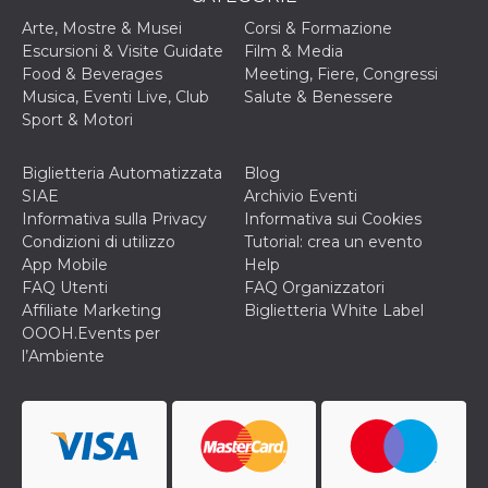
o persistent
30 giorni
Arte, Mostre & Musei
Corsi & Formazione
Escursioni & Visite Guidate
Film & Media
datr
2 anni
Questo coo
Meta
Food & Beverages
Meeting, Fiere, Congressi
identifica il
Platform Inc.
browser che
.facebook.com
Musica, Eventi Live, Club
Salute & Benessere
connette a
Sport & Motori
Facebook. 
direttament
legato alla 
Facebook
Biglietteria Automatizzata
Blog
dell'utente.
SIAE
Archivio Eventi
Facebook s
che viene
Informativa sulla Privacy
Informativa sui Cookies
utilizzato p
Condizioni di utilizzo
Tutorial: crea un evento
aiutare con 
sicurezza e a
App Mobile
Help
di accesso
FAQ Utenti
FAQ Organizzatori
sospette, in
particolare p
Affiliate Marketing
Biglietteria White Label
rilevamento
OOOH.Events per
bot che ten
di accedere 
l’Ambiente
servizio. F
afferma anc
il profilo
comportame
associato a
ciascun coo
datr viene
eliminato d
giorni. Que