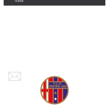
Italia
mese
viene
m.stripe.com
generalmente
utilizzato per le
prestazioni e
l'ottimizzazione
dei servizi di
elaborazione
dei pagamenti,
facilitando la
memorizzazione
dei contenuti
sul browser per
rendere le
pagine più
veloci.
CookieScriptConsent
4
Questo cookie
CookieScript
settimane
viene utilizzato
oooh.events
2 giorni
dal servizio
Cookie-
Script.com per
ricordare le
preferenze di
consenso sui
cookie dei
visitatori. È
necessario che il
banner dei
cookie di
Cookie-
Script.com
funzioni