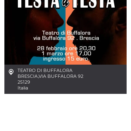
.oooh.events
browser accetti i
cookie.
PHPSESSID
Sessione
Cookie
PHP.net
generato da
oooh.events
applicazioni
basate sul
linguaggio PHP.
Si tratta di un
identificatore
generico
utilizzato per
mantenere le
variabili di
sessione utente.
Normalmente è
TEATRO DI BUFFALORA
un numero
generato in
BRESCIA
,
VIA BUFFALORA 92
modo casuale, il
25129
modo in cui
viene utilizzato
Italia
può essere
specifico per il
sito, ma un
buon esempio è
mantenere uno
stato di accesso
per un utente
tra le pagine.
m
1 anno 1
Questo cookie
Stripe