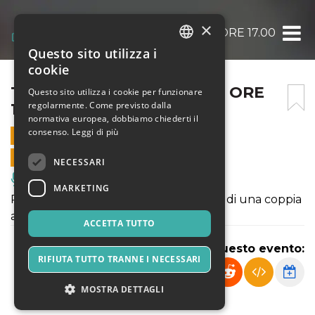
×
TESTA A TESTA – 1 MARZO ORE 17.00
Questo sito utilizza i
ITALIAN
cookie
ENGLISH
TESTA A TESTA – 1 MARZO ORE
Questo sito utilizza i cookie per funzionare
regolarmente. Come previsto dalla
17.00
SPANISH
normativa europea, dobbiamo chiederti il
consenso.
Leggi di più
1 MARZO 2026 - 17:00
VENDITE ONLINE TERMINATE
NECESSARI
Musica, Eventi Live, Club
MARKETING
Pièce teatrale, un viaggio nella mente di una coppia
al primo appuntamento
ACCETTA TUTTO
Condividi questo evento:
RIFIUTA TUTTO TRANNE I NECESSARI
MOSTRA DETTAGLI