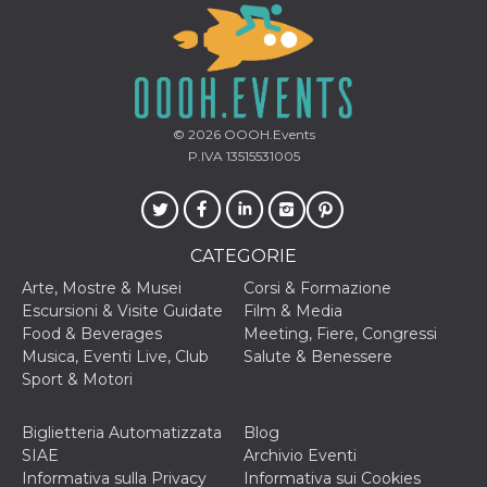
correttamente.
Storage declaration
Storage
Nome
Descrizione
type
fbssls_314278995690155
Session
© 2026
OOOH.Events
storage
P.IVA 13515531005
wpEmojiSettingsSupports
Session
storage
cn_uc__
Local
storage
CATEGORIE
Arte, Mostre & Musei
Corsi & Formazione
Escursioni & Visite Guidate
Film & Media
Food & Beverages
Meeting, Fiere, Congressi
Musica, Eventi Live, Club
Salute & Benessere
Sport & Motori
Provider /
Nome
Scadenza
Descrizione
Dominio
Biglietteria Automatizzata
Blog
c_user
4
Cookie di a
Meta
SIAE
Archivio Eventi
settimane
utente. Può
Platform Inc.
Informativa sulla Privacy
Informativa sui Cookies
2 giorni
essere di se
.facebook.com