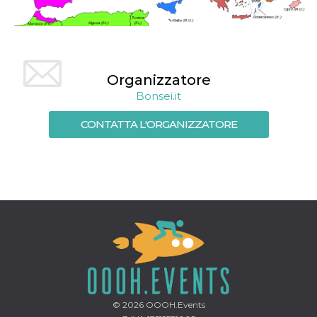
.oooh.events
browser accetti i
cookie.
PHPSESSID
Sessione
Cookie
PHP.net
generato da
oooh.events
applicazioni
basate sul
Organizzatore
linguaggio PHP.
Si tratta di un
Bonsei.it
identificatore
generico
utilizzato per
CONTATTA L'ORGANIZZATORE
mantenere le
variabili di
sessione utente.
Normalmente è
un numero
generato in
modo casuale, il
modo in cui
viene utilizzato
può essere
specifico per il
sito, ma un
buon esempio è
mantenere uno
stato di accesso
per un utente
tra le pagine.
© 2026
OOOH.Events
m
1 anno 1
Questo cookie
Stripe