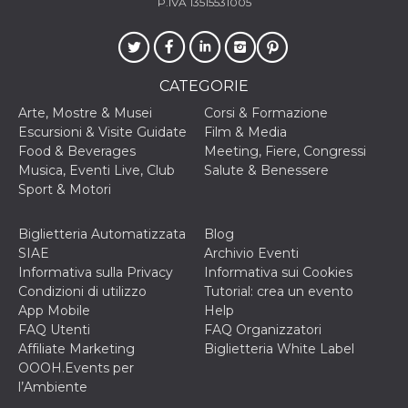
mese
viene
P.IVA 13515531005
m.stripe.com
generalmente
utilizzato per le
prestazioni e
l'ottimizzazione
dei servizi di
elaborazione
CATEGORIE
dei pagamenti,
facilitando la
Arte, Mostre & Musei
Corsi & Formazione
memorizzazione
dei contenuti
Escursioni & Visite Guidate
Film & Media
sul browser per
Food & Beverages
Meeting, Fiere, Congressi
rendere le
pagine più
Musica, Eventi Live, Club
Salute & Benessere
veloci.
Sport & Motori
CookieScriptConsent
4
Questo cookie
CookieScript
settimane
viene utilizzato
oooh.events
2 giorni
dal servizio
Biglietteria Automatizzata
Blog
Cookie-
SIAE
Archivio Eventi
Script.com per
ricordare le
Informativa sulla Privacy
Informativa sui Cookies
preferenze di
Condizioni di utilizzo
Tutorial: crea un evento
consenso sui
cookie dei
App Mobile
Help
visitatori. È
FAQ Utenti
FAQ Organizzatori
necessario che il
banner dei
Affiliate Marketing
Biglietteria White Label
cookie di
OOOH.Events per
Cookie-
Script.com
l’Ambiente
funzioni