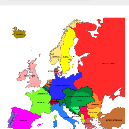
Necessari
Marketing
I cookie strettamente necessari o tecnici sono
indispensabili al funzionamento del sito. I
servizi qui presenti non potranno funzionare
senza.
Provider /
Nome
Scadenza
Descrizione
Dominio
cf_clearance
1 anno
Clearance
Cloudflare,
Cookie from
Inc.
CloudFlare
.oooh.events
stores the proof
of challenge
passed. It is
used to no
longer issue a
captcha or
jschallenge
challenge if
present. It is
required to
reach origin
server.
wordpress_test_cookie
Sessione
Cookie di
Automattic
Wordpress,
Inc.
verifica che il