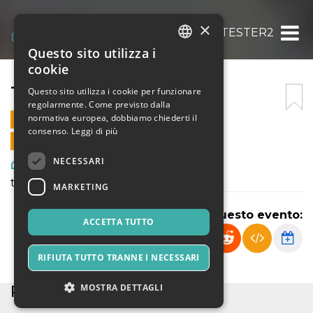
×
TESTER2
Questo sito utilizza i
ITALIAN
cookie
ENGLISH
TESTER2
Questo sito utilizza i cookie per funzionare
regolarmente. Come previsto dalla
SPANISH
normativa europea, dobbiamo chiederti il
26 LUGLIO 2022 - 15:30
consenso.
Leggi di più
VENDITE ONLINE TERMINATE
NECESSARI
Arte, Mostre & Musei
test
MARKETING
Condividi questo evento:
ACCETTA TUTTO
RIFIUTA TUTTO TRANNE I NECESSARI
PARTNER
MOSTRA DETTAGLI