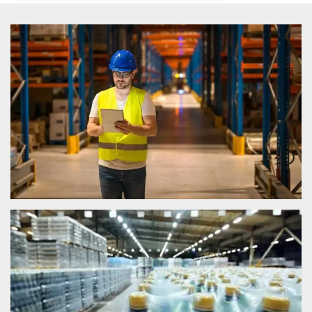
Necessari
Marketing
I cookie strettamente necessari o tecnici sono
indispensabili al funzionamento del sito. I
servizi qui presenti non potranno funzionare
senza.
Provider /
Nome
Scadenza
Descrizione
Dominio
cf_clearance
1 anno
Clearance
Cloudflare,
Cookie from
Inc.
CloudFlare
.oooh.events
stores the proof
of challenge
passed. It is
used to no
longer issue a
captcha or
jschallenge
challenge if
present. It is
required to
reach origin
server.
wordpress_test_cookie
Sessione
Cookie di
Automattic
Wordpress,
Inc.
verifica che il