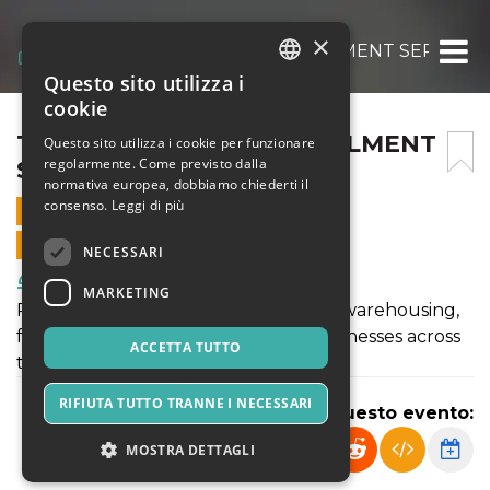
×
TEXAS LOGISTIC & FULFILLMENT SERVICES
Questo sito utilizza i
ITALIAN
cookie
ENGLISH
TEXAS LOGISTIC & FULFILLMENT
Questo sito utilizza i cookie per funzionare
regolarmente. Come previsto dalla
SERVICES
SPANISH
normativa europea, dobbiamo chiederti il
consenso.
Leggi di più
14 LUGLIO 2025 - 06:15
VENDITE ONLINE TERMINATE
NECESSARI
Food & Beverages
MARKETING
Reliable 3PL in Texas offering expert warehousing,
fulfillment & on-time delivery for businesses across
ACCETTA TUTTO
the U.S. since 2020.
RIFIUTA TUTTO TRANNE I NECESSARI
Condividi questo evento:
MOSTRA DETTAGLI