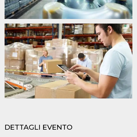
.oooh.events
browser accetti i
cookie.
PHPSESSID
Sessione
Cookie
PHP.net
generato da
oooh.events
applicazioni
basate sul
linguaggio PHP.
Si tratta di un
identificatore
generico
utilizzato per
mantenere le
variabili di
sessione utente.
Normalmente è
un numero
generato in
modo casuale, il
modo in cui
viene utilizzato
può essere
specifico per il
sito, ma un
buon esempio è
mantenere uno
stato di accesso
per un utente
tra le pagine.
DETTAGLI EVENTO
m
1 anno 1
Questo cookie
Stripe