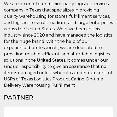
mese
viene
m.stripe.com
We are an end-to-end third-party logistics services
generalmente
utilizzato per le
company in Texas that specializes in providing
prestazioni e
l'ottimizzazione
quality warehousing for stores, fulfillment services,
dei servizi di
and logistics to small, medium, and large enterprises
elaborazione
dei pagamenti,
across the United States. We have been in this
facilitando la
memorizzazione
industry since 2020 and have managed the logistics
dei contenuti
sul browser per
for the huge brand. With the help of our
rendere le
experienced professionals, we are dedicated to
pagine più
veloci.
providing reliable, efficient, and affordable logistics
CookieScriptConsent
4
Questo cookie
CookieScript
solutions in the United States. It comes under our
settimane
viene utilizzato
oooh.events
undue responsibility to give an assurance that no
2 giorni
dal servizio
Cookie-
item is damaged or lost when it is under our control.
Script.com per
ricordare le
USPs of Texas Logistics Product Caring On-time
preferenze di
Delivery Warehousing Fulfillment
consenso sui
cookie dei
visitatori. È
PARTNER
necessario che il
banner dei
cookie di
Cookie-
Script.com
funzioni