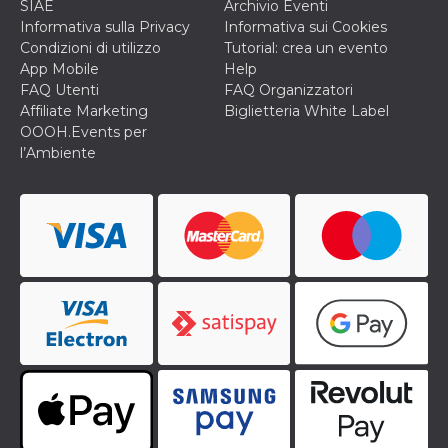
SIAE
Archivio Eventi
secondi
Cloudflare 
.hubspot.com
distinguere 
Informativa sulla Privacy
Informativa sui Cookies
umani e bot
Condizioni di utilizzo
Tutorial: crea un evento
vantaggioso 
sito Web, al
App Mobile
Help
di effettuar
FAQ Utenti
FAQ Organizzatori
rapporti val
sull'utilizzo
Affiliate Marketing
Biglietteria White Label
proprio sit
OOOH.Events per
_cfuvid
.hubspot.com
Sessione
Questo coo
l’Ambiente
viene utiliz
Cloudflare 
monitorare 
utenti attra
le sessioni 
ottimizzare
l'esperienza
dell'utente
mantenendo
coerenza de
sessione e
fornendo se
personalizza
YSC
Sessione
Questo cook
Google LLC
impostato 
.youtube.com
YouTube pe
tenere tracc
delle
visualizzazi
video incorp