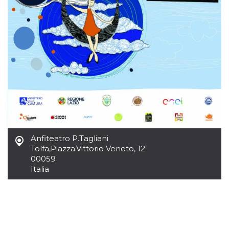
Anfiteatro P.Tagliani
Tolfa
,
Piazza Vittorio Veneto, 12
00059
Italia