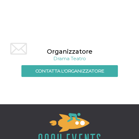
mese
viene
m.stripe.com
generalmente
utilizzato per le
prestazioni e
l'ottimizzazione
dei servizi di
elaborazione
dei pagamenti,
facilitando la
memorizzazione
dei contenuti
sul browser per
Organizzatore
rendere le
pagine più
Drama Teatro
veloci.
CONTATTA L'ORGANIZZATORE
CookieScriptConsent
4
Questo cookie
CookieScript
settimane
viene utilizzato
oooh.events
2 giorni
dal servizio
Cookie-
Script.com per
ricordare le
preferenze di
consenso sui
cookie dei
visitatori. È
necessario che il
banner dei
cookie di
Cookie-
Script.com
funzioni