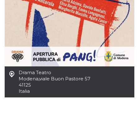
.oooh.events
browser accetti i
cookie.
PHPSESSID
Sessione
Cookie
PHP.net
generato da
oooh.events
applicazioni
basate sul
linguaggio PHP.
Si tratta di un
identificatore
generico
utilizzato per
mantenere le
variabili di
sessione utente.
Normalmente è
Drama Teatro
un numero
Modena
,
viale Buon Pastore 57
generato in
modo casuale, il
41125
modo in cui
Italia
viene utilizzato
può essere
specifico per il
sito, ma un
buon esempio è
mantenere uno
stato di accesso
per un utente
tra le pagine.
m
1 anno 1
Questo cookie
Stripe