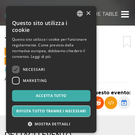
×
THE CAT IS THE TABLE
Questo sito utilizza i
ITALIAN
cookie
ENGLISH
THE CAT IS THE TABLE
Questo sito utilizza i cookie per funzionare
regolarmente. Come previsto dalla
SPANISH
normativa europea, dobbiamo chiederti il
10 MAGGIO 2026 - 18:30
consenso.
Leggi di più
VENDITE ONLINE TERMINATE
NECESSARI
Musica, Eventi Live, Club
Apertura pubblica di PANG
MARKETING
Condividi questo evento:
ACCETTA TUTTO
RIFIUTA TUTTO TRANNE I NECESSARI
MOSTRA DETTAGLI
DETTAGLI EVENTO