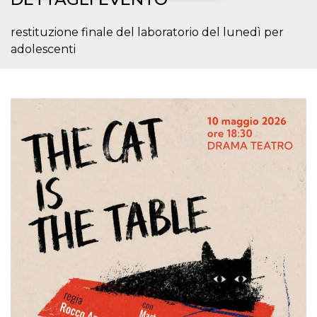
Necessari
Marketing
restituzione finale del laboratorio del lunedì per
adolescenti
I cookie strettamente necessari o tecnici sono
indispensabili al funzionamento del sito. I
servizi qui presenti non potranno funzionare
senza.
Provider /
Nome
Scadenza
Descrizione
Dominio
cf_clearance
1 anno
Clearance
Cloudflare,
Cookie from
Inc.
CloudFlare
.oooh.events
stores the proof
of challenge
passed. It is
used to no
longer issue a
captcha or
jschallenge
challenge if
present. It is
required to
reach origin
server.
wordpress_test_cookie
Sessione
Cookie di
Automattic
Wordpress,
Inc.
verifica che il