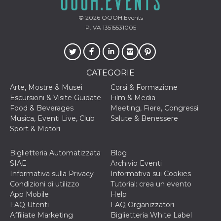
correttamente.
© 2026
OOOH.Events
Storage declaration
P.IVA 13515531005
Storage
Nome
Descrizione
type
fbssls_314278995690155
Session
storage
CATEGORIE
wpEmojiSettingsSupports
Session
storage
Arte, Mostre & Musei
Corsi & Formazione
Escursioni & Visite Guidate
Film & Media
cn_uc__
Local
storage
Food & Beverages
Meeting, Fiere, Congressi
Musica, Eventi Live, Club
Salute & Benessere
Sport & Motori
Biglietteria Automatizzata
Blog
SIAE
Archivio Eventi
Informativa sulla Privacy
Informativa sui Cookies
Condizioni di utilizzo
Tutorial: crea un evento
Provider /
Nome
Scadenza
Descrizione
Dominio
App Mobile
Help
FAQ Utenti
FAQ Organizzatori
c_user
4
Cookie di a
Meta
settimane
utente. Può
Platform Inc.
Affiliate Marketing
Biglietteria White Label
2 giorni
essere di se
.facebook.com