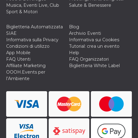
secondi
Cloudflare 
.hubspot.com
Musica, Eventi Live, Club
Salute & Benessere
distinguere 
umani e bot
Sport & Motori
vantaggioso 
sito Web, al
di effettuar
Biglietteria Automatizzata
Blog
rapporti val
sull'utilizzo
SIAE
Archivio Eventi
proprio sit
Informativa sulla Privacy
Informativa sui Cookies
_cfuvid
.hubspot.com
Sessione
Questo coo
Condizioni di utilizzo
Tutorial: crea un evento
viene utiliz
App Mobile
Help
Cloudflare 
monitorare 
FAQ Utenti
FAQ Organizzatori
utenti attra
Affiliate Marketing
Biglietteria White Label
le sessioni 
ottimizzare
OOOH.Events per
l'esperienza
l’Ambiente
dell'utente
mantenendo
coerenza de
sessione e
fornendo se
personalizza
YSC
Sessione
Questo cook
Google LLC
impostato 
.youtube.com
YouTube pe
tenere tracc
delle
visualizzazi
video incorp