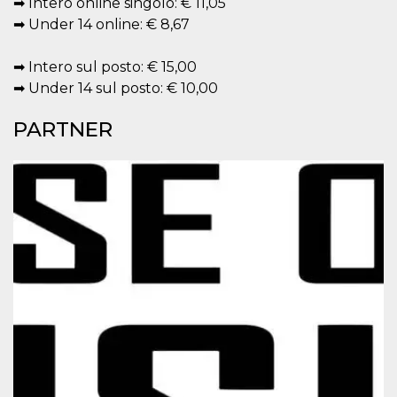
➡ Intero online singolo: € 11,05
.oooh.events
browser accetti i
➡ Under 14 online: € 8,67
cookie.
PHPSESSID
Sessione
Cookie
PHP.net
generato da
oooh.events
➡ Intero sul posto: € 15,00
applicazioni
➡ Under 14 sul posto: € 10,00
basate sul
linguaggio PHP.
Si tratta di un
PARTNER
identificatore
generico
utilizzato per
mantenere le
variabili di
sessione utente.
Normalmente è
un numero
generato in
modo casuale, il
modo in cui
viene utilizzato
può essere
specifico per il
sito, ma un
buon esempio è
mantenere uno
stato di accesso
per un utente
tra le pagine.
m
1 anno 1
Questo cookie
Stripe