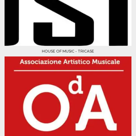
mese
viene
m.stripe.com
generalmente
utilizzato per le
prestazioni e
l'ottimizzazione
dei servizi di
elaborazione
dei pagamenti,
facilitando la
memorizzazione
dei contenuti
sul browser per
HOUSE OF MUSIC - TRICASE
rendere le
pagine più
veloci.
CookieScriptConsent
4
Questo cookie
CookieScript
settimane
viene utilizzato
oooh.events
2 giorni
dal servizio
Cookie-
Script.com per
ricordare le
preferenze di
consenso sui
cookie dei
visitatori. È
necessario che il
banner dei
cookie di
Cookie-
Script.com
funzioni