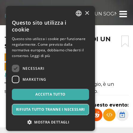
×
THE DREAM – L’AURORA DI UN SOGNO
Questo sito utilizza i
ITALIAN
cookie
ENGLISH
THE DREAM – L’AURORA DI UN
Questo sito utilizza i cookie per funzionare
regolarmente. Come previsto dalla
SOGNO
SPANISH
normativa europea, dobbiamo chiederti il
consenso.
Leggi di più
31 MARZO 2024 - 20:45
VENDITE ONLINE TERMINATE
NECESSARI
Musica, Eventi Live, Club
MARKETING
"The Dream" è un concerto, è un viaggio, è un
sogno, forse tutto questo e molto altro.
ACCETTA TUTTO
Condividi questo evento:
RIFIUTA TUTTO TRANNE I NECESSARI
MOSTRA DETTAGLI