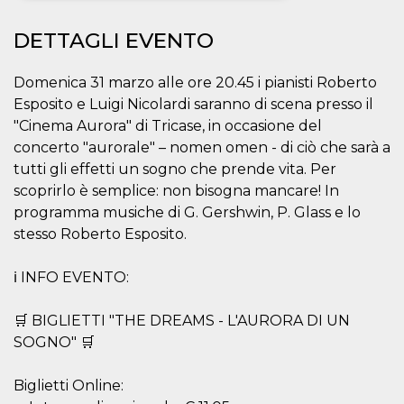
Necessari
Marketing
DETTAGLI EVENTO
I cookie strettamente necessari o tecnici sono
indispensabili al funzionamento del sito. I
Domenica 31 marzo alle ore 20.45 i pianisti Roberto
servizi qui presenti non potranno funzionare
Esposito e Luigi Nicolardi saranno di scena presso il
senza.
"Cinema Aurora" di Tricase, in occasione del
Provider /
Nome
Scadenza
Descrizione
concerto "aurorale" – nomen omen - di ciò che sarà a
Dominio
tutti gli effetti un sogno che prende vita. Per
cf_clearance
1 anno
Clearance
Cloudflare,
Cookie from
scoprirlo è semplice: non bisogna mancare! In
Inc.
CloudFlare
.oooh.events
programma musiche di G. Gershwin, P. Glass e lo
stores the proof
of challenge
stesso Roberto Esposito.
passed. It is
used to no
longer issue a
ℹ INFO EVENTO:
captcha or
jschallenge
challenge if
present. It is
🛒 BIGLIETTI "THE DREAMS - L'AURORA DI UN
required to
reach origin
SOGNO" 🛒
server.
wordpress_test_cookie
Sessione
Cookie di
Automattic
Biglietti Online:
Wordpress,
Inc.
verifica che il