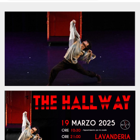
Necessari
Marketing
I cookie strettamente necessari o tecnici sono
indispensabili al funzionamento del sito. I
servizi qui presenti non potranno funzionare
senza.
Provider /
Nome
Scadenza
Descrizione
Dominio
cf_clearance
1 anno
Clearance
Cloudflare,
Cookie from
Inc.
CloudFlare
.oooh.events
stores the proof
of challenge
passed. It is
used to no
longer issue a
captcha or
jschallenge
challenge if
present. It is
required to
reach origin
server.
wordpress_test_cookie
Sessione
Cookie di
Automattic
Wordpress,
Inc.
verifica che il