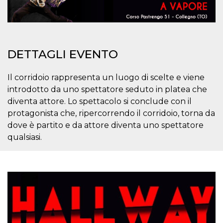
.oooh.events
browser accetti i
cookie.
PHPSESSID
Sessione
Cookie
PHP.net
generato da
oooh.events
applicazioni
basate sul
DETTAGLI EVENTO
linguaggio PHP.
Si tratta di un
identificatore
Il corridoio rappresenta un luogo di scelte e viene
generico
utilizzato per
introdotto da uno spettatore seduto in platea che
mantenere le
variabili di
diventa attore. Lo spettacolo si conclude con il
sessione utente.
Normalmente è
protagonista che, ripercorrendo il corridoio, torna da
un numero
dove è partito e da attore diventa uno spettatore
generato in
modo casuale, il
qualsiasi.
modo in cui
viene utilizzato
può essere
specifico per il
sito, ma un
buon esempio è
mantenere uno
stato di accesso
per un utente
tra le pagine.
m
1 anno 1
Questo cookie
Stripe