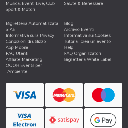
Musica, Eventi Live, Club
Salute & Benessere
cookie viene
anche trami
Sport & Motori
piace e altri
pulsanti e t
Facebook
Biglietteria Automatizzata
Blog
posizionati 
molti siti W
SIAE
Archivio Eventi
diversi.
Informativa sulla Privacy
Informativa sui Cookies
dpr
.facebook.com
1
permette di
Condizioni di utilizzo
Tutorial: crea un evento
settimana
controllare 
App Mobile
Help
funzione “S
su Facebook
FAQ Utenti
FAQ Organizzatori
pulsante “M
Affiliate Marketing
Biglietteria White Label
piace”, rac
le impostaz
OOOH.Events per
della lingua
l’Ambiente
permettono
condividere
pagina.
fr
3 mesi
Contiene la
Meta
combinazio
Platform Inc.
ID univoco 
.facebook.com
browser e
dell'utente,
utilizzata pe
pubblicità m
oo
5 anni
consente
Meta
all'utente di
Platform Inc.