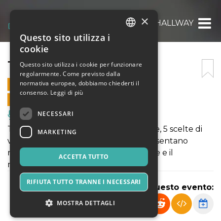
×
THE HALLWAY
Questo sito utilizza i
ITALIAN
cookie
ENGLISH
THE HALLWAY
Questo sito utilizza i cookie per funzionare
regolarmente. Come previsto dalla
SPANISH
normativa europea, dobbiamo chiederti il
19 MARZO 2025 - 10:30
consenso.
Leggi di più
VENDITE ONLINE TERMINATE
NECESSARI
Musica, Eventi Live, Club
The Hallway è un groviglio di 5 novelle, 5 scelte di
MARKETING
vita. Il corridoio e la porta rossa rappresentano
rispettivamente il processo di decisione e il
ACCETTA TUTTO
momento effettivo della scelta.
RIFIUTA TUTTO TRANNE I NECESSARI
Condividi questo evento:
MOSTRA DETTAGLI