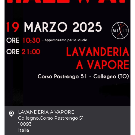
mese
viene
m.stripe.com
generalmente
utilizzato per le
prestazioni e
l'ottimizzazione
dei servizi di
elaborazione
dei pagamenti,
facilitando la
memorizzazione
dei contenuti
sul browser per
rendere le
pagine più
veloci.
CookieScriptConsent
4
Questo cookie
CookieScript
settimane
viene utilizzato
oooh.events
2 giorni
dal servizio
Cookie-
Script.com per
ricordare le
preferenze di
consenso sui
cookie dei
visitatori. È
necessario che il
LAVANDERIA A VAPORE
banner dei
Collegno
,
Corso Pastrengo 51
cookie di
Cookie-
10093
Script.com
Italia
funzioni