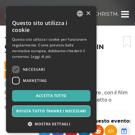
×
THE NIGHTMARE BEFORE CHRISTMAS HAL
Questo sito utilizza i
ITALIAN
cookie
ENGLISH
THE NIGHTMARE BEFORE
Questo sito utilizza i cookie per funzionare
regolarmente. Come previsto dalla
CHRISTMAS HALLOWEEN IN
SPANISH
normativa europea, dobbiamo chiederti il
TEATRO 5+
consenso.
Leggi di più
31 OTTOBRE 2025 - 17:00
NECESSARI
VENDITE ONLINE TERMINATE
MARKETING
Film & Media
Preparatevi ad un pomeriggio di terrore , con il film
ACCETTA TUTTO
The Nightmare before Christmas. Dolcetto o
scherzetto....
RIFIUTA TUTTO TRANNE I NECESSARI
Condividi questo evento:
MOSTRA DETTAGLI