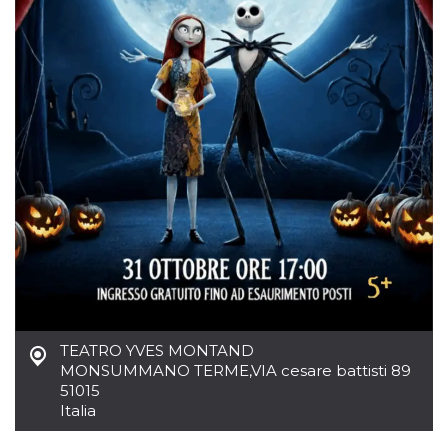
.oooh.events
browser accetti i
cookie.
PHPSESSID
Sessione
Cookie
PHP.net
generato da
oooh.events
applicazioni
basate sul
linguaggio PHP.
Si tratta di un
identificatore
generico
utilizzato per
mantenere le
variabili di
sessione utente.
Normalmente è
un numero
generato in
modo casuale, il
modo in cui
viene utilizzato
può essere
specifico per il
sito, ma un
TEATRO YVES MONTAND
buon esempio è
mantenere uno
MONSUMMANO TERME
,
VIA cesare battisti 89
stato di accesso
51015
per un utente
tra le pagine.
Italia
m
1 anno 1
Questo cookie
Stripe