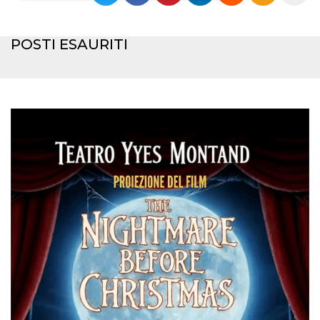
Necessari
Marketing
POSTI ESAURITI
I cookie strettamente necessari o tecnici sono
indispensabili al funzionamento del sito. I
servizi qui presenti non potranno funzionare
senza.
Provider /
Nome
Scadenza
Descrizione
Dominio
cf_clearance
1 anno
Clearance
Cloudflare,
Cookie from
Inc.
CloudFlare
.oooh.events
stores the proof
of challenge
passed. It is
used to no
longer issue a
captcha or
jschallenge
challenge if
present. It is
required to
reach origin
server.
wordpress_test_cookie
Sessione
Cookie di
Automattic
Wordpress,
Inc.
verifica che il