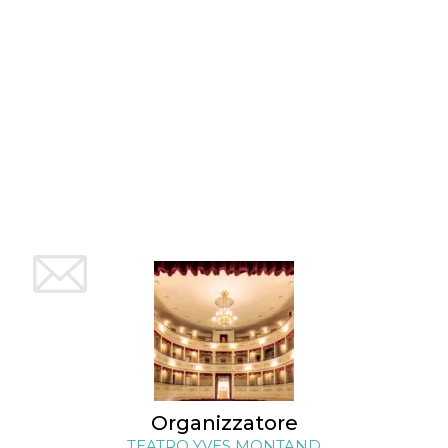
mese
viene
m.stripe.com
generalmente
utilizzato per le
prestazioni e
l'ottimizzazione
dei servizi di
elaborazione
dei pagamenti,
facilitando la
memorizzazione
dei contenuti
sul browser per
rendere le
pagine più
veloci.
CookieScriptConsent
4
Questo cookie
CookieScript
settimane
viene utilizzato
oooh.events
2 giorni
dal servizio
Cookie-
Script.com per
ricordare le
preferenze di
consenso sui
cookie dei
visitatori. È
necessario che il
banner dei
cookie di
Cookie-
Organizzatore
Script.com
funzioni
TEATRO YVES MONTAND