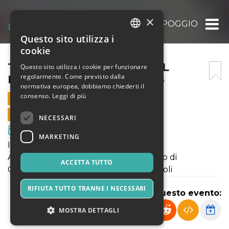
×
THE POST ALL’ ARENA DEL POGGIO IL 5 A
Questo sito utilizza i
ITALIAN
cookie
ENGLISH
THE POST ALL’ ARENA DEL
Questo sito utilizza i cookie per funzionare
regolarmente. Come previsto dalla
POGGIO IL 5 AGOSTO 2018
SPANISH
normativa europea, dobbiamo chiederti il
consenso.
Leggi di più
5 AGOSTO 2018 - 21:30
VENDITE ONLINE TERMINATE
NECESSARI
Film & Media
MARKETING
INIZIO SPETTACOLO ORE 21:00
ARENA DEL POGGIO - Viale del Poggio di
ACCETTA TUTTO
Capodimonte -Parco del Poggio - Napoli
RIFIUTA TUTTO TRANNE I NECESSARI
Condividi questo evento:
MOSTRA DETTAGLI