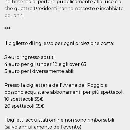
mese
viene
m.stripe.com
nell’intento di portare pubblicamente alla luce ciò
generalmente
che quattro Presidenti hanno nascosto e insabbiato
utilizzato per le
prestazioni e
per anni.
l'ottimizzazione
dei servizi di
elaborazione
***
dei pagamenti,
facilitando la
memorizzazione
dei contenuti
Il biglietto di ingresso per ogni proiezione costa:
sul browser per
rendere le
pagine più
5 euro ingresso adulti
veloci.
4 euro per gli under 12 e gli over 65
CookieScriptConsent
4
Questo cookie
CookieScript
settimane
viene utilizzato
oooh.events
3 euro per i diversamente abili
2 giorni
dal servizio
Cookie-
Script.com per
Presso la biglietteria dell' Arena del Poggio si
ricordare le
preferenze di
possono acquistare abbonamenti per più spettacoli.
consenso sui
cookie dei
10 spettacoli 35€
visitatori. È
20 spettacoli 65€
necessario che il
banner dei
cookie di
Cookie-
I biglietti acquistati online non sono rimborsabili
Script.com
(salvo annullamento dell'evento)
funzioni