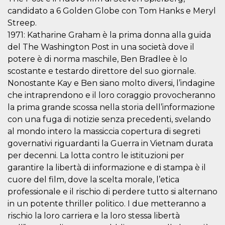
.oooh.events
browser accetti i
candidato a 6 Golden Globe con Tom Hanks e Meryl
cookie.
Streep.
PHPSESSID
Sessione
Cookie
PHP.net
1971: Katharine Graham è la prima donna alla guida
generato da
oooh.events
applicazioni
del The Washington Post in una società dove il
basate sul
linguaggio PHP.
potere è di norma maschile, Ben Bradlee è lo
Si tratta di un
scostante e testardo direttore del suo giornale.
identificatore
generico
Nonostante Kay e Ben siano molto diversi, l’indagine
utilizzato per
mantenere le
che intraprendono e il loro coraggio provocheranno
variabili di
sessione utente.
la prima grande scossa nella storia dell’informazione
Normalmente è
con una fuga di notizie senza precedenti, svelando
un numero
generato in
al mondo intero la massiccia copertura di segreti
modo casuale, il
modo in cui
governativi riguardanti la Guerra in Vietnam durata
viene utilizzato
per decenni. La lotta contro le istituzioni per
può essere
specifico per il
garantire la libertà di informazione e di stampa è il
sito, ma un
buon esempio è
cuore del film, dove la scelta morale, l’etica
mantenere uno
stato di accesso
professionale e il rischio di perdere tutto si alternano
per un utente
in un potente thriller politico. I due metteranno a
tra le pagine.
rischio la loro carriera e la loro stessa libertà
m
1 anno 1
Questo cookie
Stripe