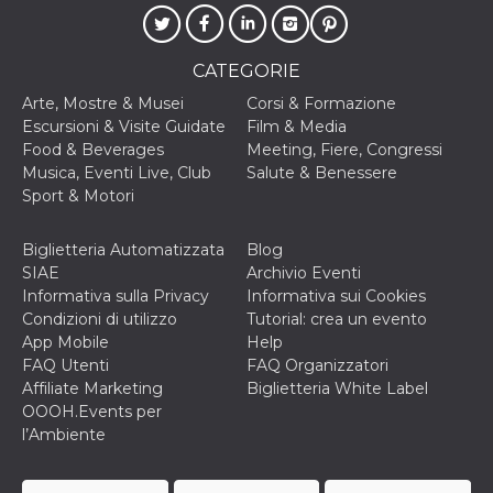
secondi
Cloudflare 
.hubspot.com
distinguere 
umani e bot
vantaggioso 
sito Web, al
CATEGORIE
di effettuar
rapporti val
Arte, Mostre & Musei
Corsi & Formazione
sull'utilizzo
Escursioni & Visite Guidate
Film & Media
proprio sit
Food & Beverages
Meeting, Fiere, Congressi
_cfuvid
.hubspot.com
Sessione
Questo coo
Musica, Eventi Live, Club
Salute & Benessere
viene utiliz
Cloudflare 
Sport & Motori
monitorare 
utenti attra
le sessioni 
Biglietteria Automatizzata
Blog
ottimizzare
l'esperienza
SIAE
Archivio Eventi
dell'utente
Informativa sulla Privacy
Informativa sui Cookies
mantenendo
coerenza de
Condizioni di utilizzo
Tutorial: crea un evento
sessione e
App Mobile
Help
fornendo se
personalizza
FAQ Utenti
FAQ Organizzatori
Affiliate Marketing
Biglietteria White Label
YSC
Sessione
Questo cook
Google LLC
impostato 
OOOH.Events per
.youtube.com
YouTube pe
l’Ambiente
tenere tracc
delle
visualizzazi
video incorp