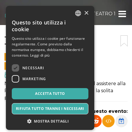
×
THE RING HALLOWEEN IN TEATRO 13+
Questo sito utilizza i
ITALIAN
cookie
ENGLISH
THE RING HALLOWEEN IN
Questo sito utilizza i cookie per funzionare
regolarmente. Come previsto dalla
TEATRO 13+
SPANISH
normativa europea, dobbiamo chiederti il
consenso.
Leggi di più
31 OTTOBRE 2025 - 21:00
VENDITE ONLINE TERMINATE
NECESSARI
Film & Media
MARKETING
Nella notte di Halloween sei pronto ad assistere alla
Proiezione del Film The Ring. Non sarà la solita
ACCETTA TUTTO
proiezione...
RIFIUTA TUTTO TRANNE I NECESSARI
Condividi questo evento:
MOSTRA DETTAGLI