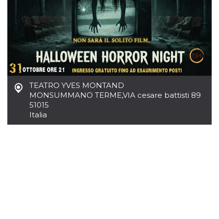
.oooh.events
browser accetti i
cookie.
PHPSESSID
Sessione
Cookie
PHP.net
generato da
oooh.events
applicazioni
basate sul
linguaggio PHP.
Si tratta di un
identificatore
generico
utilizzato per
TEATRO YVES MONTAND
mantenere le
MONSUMMANO TERME
,
VIA cesare battisti 89
variabili di
sessione utente.
51015
Normalmente è
Italia
un numero
generato in
modo casuale, il
modo in cui
viene utilizzato
può essere
specifico per il
sito, ma un
buon esempio è
mantenere uno
stato di accesso
per un utente
tra le pagine.
m
1 anno 1
Questo cookie
Stripe