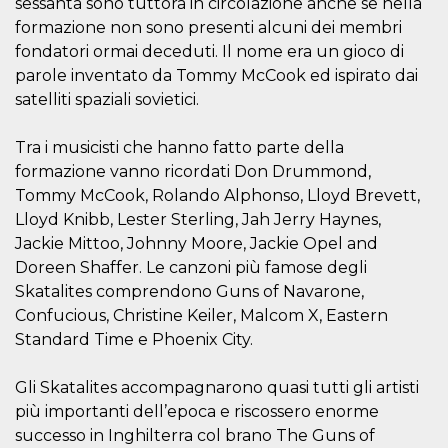
sessanta sono tuttora in circolazione anche se nella
.oooh.events
browser accetti i
formazione non sono presenti alcuni dei membri
cookie.
fondatori ormai deceduti. Il nome era un gioco di
PHPSESSID
Sessione
Cookie
PHP.net
generato da
oooh.events
parole inventato da Tommy McCook ed ispirato dai
applicazioni
satelliti spaziali sovietici.
basate sul
linguaggio PHP.
Si tratta di un
identificatore
Tra i musicisti che hanno fatto parte della
generico
utilizzato per
formazione vanno ricordati Don Drummond,
mantenere le
Tommy McCook, Rolando Alphonso, Lloyd Brevett,
variabili di
sessione utente.
Lloyd Knibb, Lester Sterling, Jah Jerry Haynes,
Normalmente è
un numero
Jackie Mittoo, Johnny Moore, Jackie Opel and
generato in
Doreen Shaffer. Le canzoni più famose degli
modo casuale, il
modo in cui
Skatalites comprendono Guns of Navarone,
viene utilizzato
può essere
Confucious, Christine Keiler, Malcom X, Eastern
specifico per il
sito, ma un
Standard Time e Phoenix City.
buon esempio è
mantenere uno
stato di accesso
Gli Skatalites accompagnarono quasi tutti gli artisti
per un utente
tra le pagine.
più importanti dell’epoca e riscossero enorme
successo in Inghilterra col brano The Guns of
m
1 anno 1
Questo cookie
Stripe