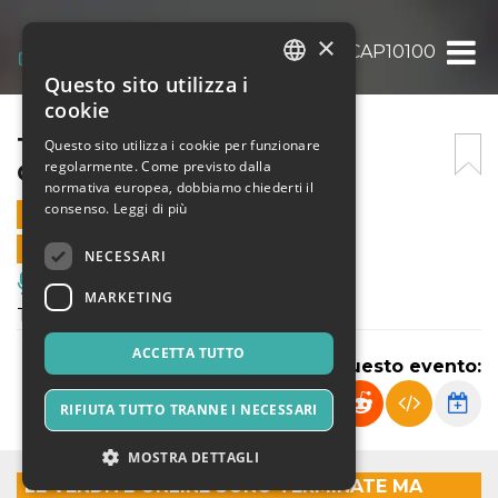
×
THE SKATALITES LIVE @ CAP10100
Questo sito utilizza i
ITALIAN
cookie
ENGLISH
THE SKATALITES LIVE @
Questo sito utilizza i cookie per funzionare
regolarmente. Come previsto dalla
CAP10100
SPANISH
normativa europea, dobbiamo chiederti il
consenso.
Leggi di più
16 APRILE 2020 - 21:00
VENDITE ONLINE TERMINATE
NECESSARI
Musica, Eventi Live, Club
MARKETING
The Skatalites live at CAP10100!
ACCETTA TUTTO
Condividi questo evento:
RIFIUTA TUTTO TRANNE I NECESSARI
MOSTRA DETTAGLI
LE VENDITE ONLINE SONO TERMINATE MA