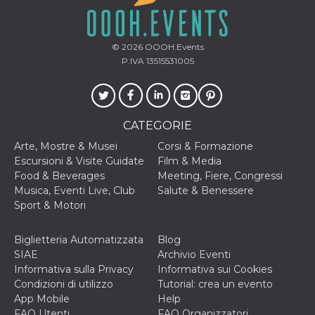
o persistent
30 giorni
datr
2 anni
Questo coo
Meta
© 2026
OOOH.Events
identifica il
Platform Inc.
browser che
.facebook.com
P.IVA 13515531005
connette a
Facebook. 
direttament
legato alla 
Facebook
dell'utente.
CATEGORIE
Facebook s
che viene
Arte, Mostre & Musei
Corsi & Formazione
utilizzato p
aiutare con 
Escursioni & Visite Guidate
Film & Media
sicurezza e a
Food & Beverages
Meeting, Fiere, Congressi
di accesso
sospette, in
Musica, Eventi Live, Club
Salute & Benessere
particolare p
Sport & Motori
rilevamento
bot che ten
di accedere 
servizio. F
Biglietteria Automatizzata
Blog
afferma anc
SIAE
Archivio Eventi
il profilo
comportame
Informativa sulla Privacy
Informativa sui Cookies
associato a
Condizioni di utilizzo
Tutorial: crea un evento
ciascun coo
datr viene
App Mobile
Help
eliminato d
FAQ Utenti
FAQ Organizzatori
giorni. Que