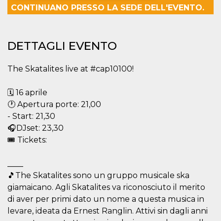
CONTINUANO PRESSO LA SEDE DELL'EVENTO.
Necessari
Marketing
I cookie strettamente necessari o tecnici sono
DETTAGLI EVENTO
indispensabili al funzionamento del sito. I
servizi qui presenti non potranno funzionare
senza.
The Skatalites live at #cap10100!
Provider /
Nome
Scadenza
Descrizione
Dominio
🗓 16 aprile
cf_clearance
1 anno
Clearance
Cloudflare,
Cookie from
🕐 Apertura porte: 21,00
Inc.
CloudFlare
.oooh.events
- Start: 21,30
stores the proof
of challenge
🎧DJset: 23,30
passed. It is
used to no
🎟 Tickets:
longer issue a
captcha or
jschallenge
____
challenge if
present. It is
🎵The Skatalites sono un gruppo musicale ska
required to
reach origin
giamaicano. Agli Skatalites va riconosciuto il merito
server.
di aver per primi dato un nome a questa musica in
wordpress_test_cookie
Sessione
Cookie di
Automattic
levare, ideata da Ernest Ranglin. Attivi sin dagli anni
Wordpress,
Inc.
verifica che il