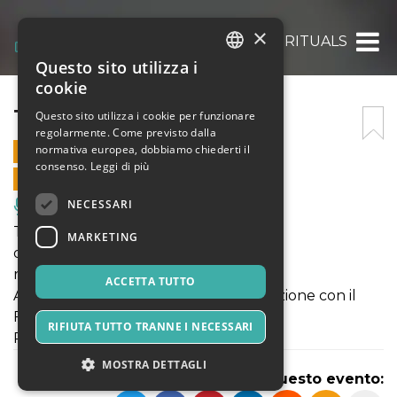
×
THE SPIRITUALS
Questo sito utilizza i
ITALIAN
cookie
ENGLISH
THE SPIRITUALS
Questo sito utilizza i cookie per funzionare
regolarmente. Come previsto dalla
SPANISH
normativa europea, dobbiamo chiederti il
20 OTTOBRE 2018 - 18:00
consenso.
Leggi di più
VENDITE ONLINE TERMINATE
NECESSARI
Musica, Eventi Live, Club
THE SPIRITUALS
MARKETING
di Wu Ming e AA.VV.
regia Matteo Angius
ACCETTA TUTTO
Accademia degli Artefatti in collaborazione con il
Festival
RIFIUTA TUTTO TRANNE I NECESSARI
PRIMA MONDIALE
MOSTRA DETTAGLI
Condividi questo evento: