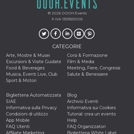
o persistent
30 giorni
© 2026
OOOH.Events
datr
2 anni
Questo coo
Meta
P.IVA 13515531005
identifica il
Platform Inc.
browser che
.facebook.com
connette a
Facebook. 
direttament
legato alla 
Facebook
CATEGORIE
dell'utente.
Facebook s
Arte, Mostre & Musei
Corsi & Formazione
che viene
Escursioni & Visite Guidate
Film & Media
utilizzato p
aiutare con 
Food & Beverages
Meeting, Fiere, Congressi
sicurezza e a
Musica, Eventi Live, Club
Salute & Benessere
di accesso
sospette, in
Sport & Motori
particolare p
rilevamento
bot che ten
Biglietteria Automatizzata
Blog
di accedere 
servizio. F
SIAE
Archivio Eventi
afferma anc
Informativa sulla Privacy
Informativa sui Cookies
il profilo
comportame
Condizioni di utilizzo
Tutorial: crea un evento
associato a
App Mobile
Help
ciascun coo
datr viene
FAQ Utenti
FAQ Organizzatori
eliminato d
Affiliate Marketing
Biglietteria White Label
giorni. Que