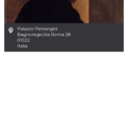
mese
viene
m.stripe.com
generalmente
utilizzato per le
prestazioni e
l'ottimizzazione
dei servizi di
elaborazione
Palazzo Petrangeli
dei pagamenti,
facilitando la
Bagnoregio
,
Via Roma 28
memorizzazione
01022
dei contenuti
sul browser per
Italia
rendere le
pagine più
veloci.
CookieScriptConsent
4
Questo cookie
CookieScript
settimane
viene utilizzato
oooh.events
2 giorni
dal servizio
Cookie-
Script.com per
ricordare le
preferenze di
consenso sui
cookie dei
visitatori. È
necessario che il
banner dei
cookie di
Cookie-
Script.com
funzioni