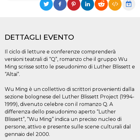
Necessari
Marketing
I cookie strettamente necessari o tecnici sono
indispensabili al funzionamento del sito. I
servizi qui presenti non potranno funzionare
DETTAGLI EVENTO
senza.
Provider /
Nome
Scadenza
Descrizione
Il ciclo di letture e conferenze comprenderà
Dominio
versioni teatrali di “Q”, romanzo che il gruppo Wu
cf_clearance
1 anno
Clearance
Cloudflare,
Cookie from
Inc.
Ming scrisse sotto le pseudonimo di Luther Blissett e
CloudFlare
.oooh.events
“Altai”.
stores the proof
of challenge
passed. It is
used to no
Wu Ming è un collettivo di scrittori provenienti dalla
longer issue a
captcha or
sezione bolognese del Luther Blissett Project (1994-
jschallenge
1999), divenuto celebre con il romanzo Q. A
challenge if
present. It is
differenza dello pseudonimo aperto “Luther
required to
reach origin
Blissett”, “Wu Ming” indica un preciso nucleo di
server.
persone, attivo e presente sulle scene culturali dal
wordpress_test_cookie
Sessione
Cookie di
Automattic
gennaio del 2000.
Wordpress,
Inc.
verifica che il