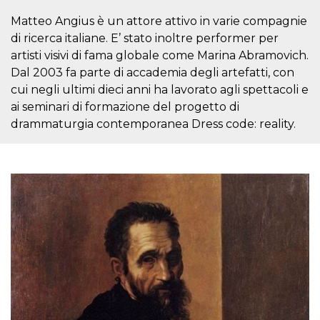
.oooh.events
browser accetti i
Matteo Angius è un attore attivo in varie compagnie
cookie.
di ricerca italiane. E’ stato inoltre performer per
PHPSESSID
Sessione
Cookie
PHP.net
generato da
oooh.events
artisti visivi di fama globale come Marina Abramovich.
applicazioni
basate sul
Dal 2003 fa parte di accademia degli artefatti, con
linguaggio PHP.
cui negli ultimi dieci anni ha lavorato agli spettacoli e
Si tratta di un
identificatore
ai seminari di formazione del progetto di
generico
utilizzato per
drammaturgia contemporanea Dress code: reality.
mantenere le
variabili di
sessione utente.
Normalmente è
un numero
generato in
modo casuale, il
modo in cui
viene utilizzato
può essere
specifico per il
sito, ma un
buon esempio è
mantenere uno
stato di accesso
per un utente
tra le pagine.
m
1 anno 1
Questo cookie
Stripe