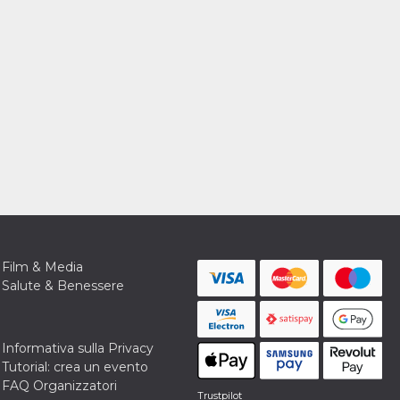
Film & Media
Salute & Benessere
Informativa sulla Privacy
Tutorial: crea un evento
FAQ Organizzatori
Trustpilot