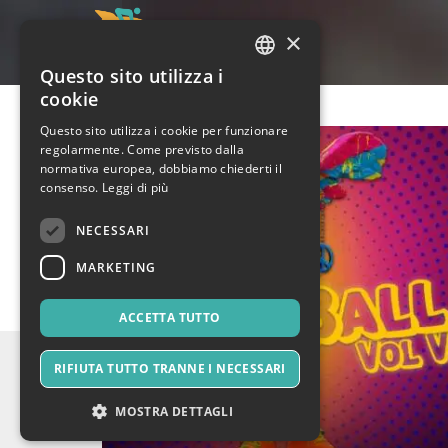
×
Questo sito utilizza i
ITALIAN
cookie
ENGLISH
Questo sito utilizza i cookie per funzionare
regolarmente. Come previsto dalla
SPANISH
normativa europea, dobbiamo chiederti il
consenso.
Leggi di più
NECESSARI
MARKETING
ACCETTA TUTTO
RIFIUTA TUTTO TRANNE I NECESSARI
MOSTRA DETTAGLI