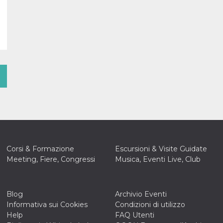
Corsi & Formazione
Escursioni & Visite Guidate
Meeting, Fiere, Congressi
Musica, Eventi Live, Club
Blog
Archivio Eventi
Informativa sui Cookies
Condizioni di utilizzo
Help
FAQ Utenti