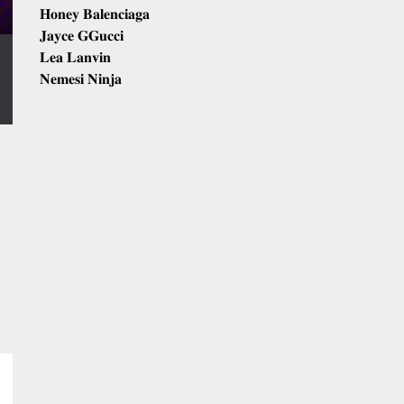
𝐇𝐨𝐧𝐞𝐲 𝐁𝐚𝐥𝐞𝐧𝐜𝐢𝐚𝐠𝐚
𝐉𝐚𝐲𝐜𝐞 𝐆𝐆𝐮𝐜𝐜𝐢
𝐋𝐞𝐚 𝐋𝐚𝐧𝐯𝐢𝐧
𝐍𝐞𝐦𝐞𝐬𝐢 𝐍𝐢𝐧𝐣𝐚