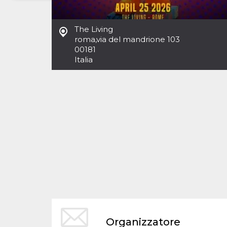
Necessari
Marketing
The Living
I cookie strettamente necessari o tecnici sono
roma
,
via del mandrione 103
indispensabili al funzionamento del sito. I
00181
servizi qui presenti non potranno funzionare
Italia
senza.
Provider /
Nome
Scadenza
Descrizione
Dominio
cf_clearance
1 anno
Clearance
Cloudflare,
Cookie from
Inc.
CloudFlare
.oooh.events
stores the proof
of challenge
passed. It is
used to no
longer issue a
captcha or
jschallenge
challenge if
present. It is
required to
reach origin
server.
wordpress_test_cookie
Sessione
Cookie di
Automattic
Organizzatore
Wordpress,
Inc.
verifica che il