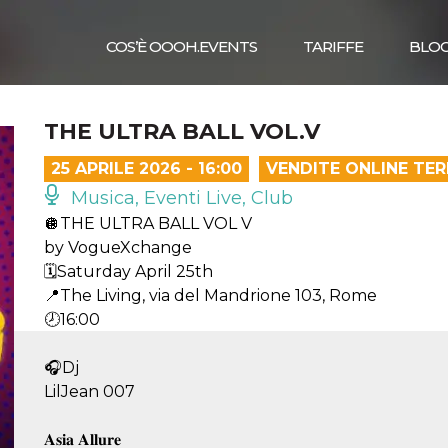
COS’È OOOH.EVENTS
TARIFFE
BLO
THE ULTRA BALL VOL.V
25 APRILE 2026 - 16:00
VENDITE ONLINE TE
Musica, Eventi Live, Club
🪩THE ULTRA BALL VOL V
by VogueXchange
🗓️Saturday April 25th
📍The Living, via del Mandrione 103, Rome
🕗16:00
🎧Dj
LilJean 007
𝐀𝐬𝐢𝐚 𝐀𝐥𝐥𝐮𝐫𝐞