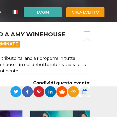
G
LOGIN
CREA EVENTO
ESPAÑOL
O A AMY WINEHOUSE
ENGLISH
RMINATE
ibuto italiano a riproporre in tutta
ehouse, fin dal debutto internazionale sul
ntinente.
Condividi questo evento: