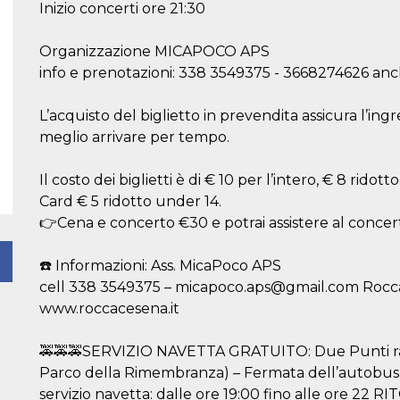
Inizio concerti ore 21:30
Organizzazione MICAPOCO APS
info e prenotazioni: 338 3549375 - 3668274626 a
L’acquisto del biglietto in prevendita assicura l’ing
meglio arrivare per tempo.
Il costo dei biglietti è di € 10 per l’intero, € 8 ri
Card € 5 ridotto under 14.
👉Cena e concerto €30 e potrai assistere al concer
☎️ Informazioni: Ass. MicaPoco APS
cell 338 3549375 – micapoco.aps@gmail.com Rocc
www.roccacesena.it
🚕🚕🚕SERVIZIO NAVETTA GRATUITO: Due Punti racco
Parco della Rimembranza) – Fermata dell’autobus da
servizio navetta: dalle ore 19:00 fino alle ore 22 