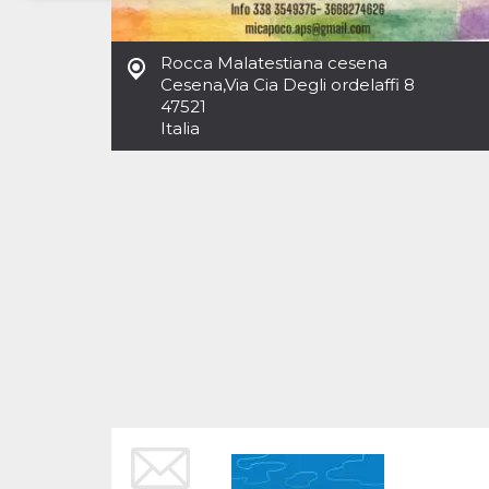
Necessari
Marketing
Rocca Malatestiana cesena
I cookie strettamente necessari o tecnici sono
Cesena
,
Via Cia Degli ordelaffi 8
indispensabili al funzionamento del sito. I
47521
servizi qui presenti non potranno funzionare
Italia
senza.
Provider /
Nome
Scadenza
Descrizione
Dominio
cf_clearance
1 anno
Clearance
Cloudflare,
Cookie from
Inc.
CloudFlare
.oooh.events
stores the proof
of challenge
passed. It is
used to no
longer issue a
captcha or
jschallenge
challenge if
present. It is
required to
reach origin
server.
wordpress_test_cookie
Sessione
Cookie di
Automattic
Wordpress,
Inc.
verifica che il