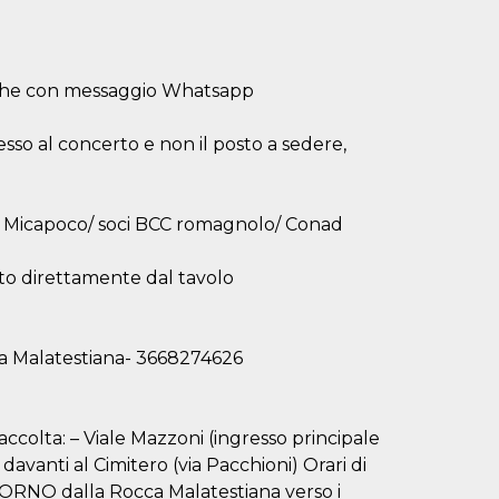
nche con messaggio Whatsapp
resso al concerto e non il posto a sedere,
dotto Micapoco/ soci BCC romagnolo/ Conad
to direttamente dal tavolo
a Malatestiana- 3668274626
lta: – Viale Mazzoni (ingresso principale
vanti al Cimitero (via Pacchioni) Orari di
RITORNO dalla Rocca Malatestiana verso i