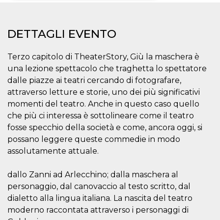
Necessari
Marketing
DETTAGLI EVENTO
I cookie strettamente necessari o tecnici sono
indispensabili al funzionamento del sito. I
servizi qui presenti non potranno funzionare
Terzo capitolo di TheaterStory, Giù la maschera è
senza.
una lezione spettacolo che traghetta lo spettatore
Provider /
Nome
Scadenza
Descrizione
dalle piazze ai teatri cercando di fotografare,
Dominio
attraverso letture e storie, uno dei più significativi
cf_clearance
1 anno
Clearance
Cloudflare,
Cookie from
momenti del teatro. Anche in questo caso quello
Inc.
CloudFlare
.oooh.events
che più ci interessa è sottolineare come il teatro
stores the proof
of challenge
fosse specchio della società e come, ancora oggi, si
passed. It is
used to no
possano leggere queste commedie in modo
longer issue a
assolutamente attuale.
captcha or
jschallenge
challenge if
present. It is
dallo Zanni ad Arlecchino; dalla maschera al
required to
reach origin
personaggio, dal canovaccio al testo scritto, dal
server.
dialetto alla lingua italiana. La nascita del teatro
wordpress_test_cookie
Sessione
Cookie di
Automattic
moderno raccontata attraverso i personaggi di
Wordpress,
Inc.
verifica che il