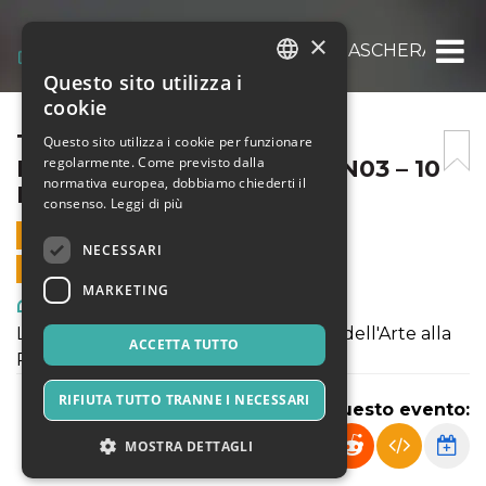
×
THEATERSTORY – GIU’ LA MASCHERA – BU
Questo sito utilizza i
ITALIAN
cookie
ENGLISH
THEATERSTORY – GIU’ LA
Questo sito utilizza i cookie per funzionare
regolarmente. Come previsto dalla
MASCHERA – BUNKER ANN03 – 10
SPANISH
normativa europea, dobbiamo chiederti il
FEBBRAIO 2023
consenso.
Leggi di più
10 FEBBRAIO 2023 - 11:00
NECESSARI
VENDITE ONLINE TERMINATE
MARKETING
Arte, Mostre & Musei
Lezione - spettacolo: dalla Commedia dell'Arte alla
ACCETTA TUTTO
Riforma Goldoniana.
RIFIUTA TUTTO TRANNE I NECESSARI
Condividi questo evento:
MOSTRA DETTAGLI