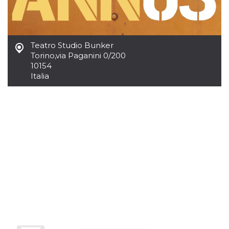
mese
viene
m.stripe.com
generalmente
utilizzato per le
prestazioni e
l'ottimizzazione
dei servizi di
elaborazione
Teatro Studio Bunker
dei pagamenti,
Torino
,
via Paganini 0/200
facilitando la
10154
memorizzazione
dei contenuti
Italia
sul browser per
rendere le
pagine più
veloci.
CookieScriptConsent
4
Questo cookie
CookieScript
settimane
viene utilizzato
oooh.events
2 giorni
dal servizio
Cookie-
Script.com per
ricordare le
preferenze di
consenso sui
cookie dei
visitatori. È
necessario che il
banner dei
cookie di
Cookie-
Script.com
funzioni