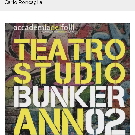
.oooh.events
Carlo Roncaglia
browser accetti i
cookie.
PHPSESSID
Sessione
Cookie
PHP.net
generato da
oooh.events
applicazioni
basate sul
linguaggio PHP.
Si tratta di un
identificatore
generico
utilizzato per
mantenere le
variabili di
sessione utente.
Normalmente è
un numero
generato in
modo casuale, il
modo in cui
viene utilizzato
può essere
specifico per il
sito, ma un
buon esempio è
mantenere uno
stato di accesso
per un utente
tra le pagine.
m
1 anno 1
Questo cookie
Stripe