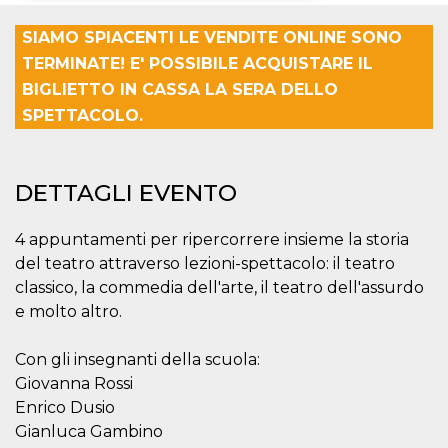
Necessari
Marketing
SIAMO SPIACENTI LE VENDITE ONLINE SONO
TERMINATE! E' POSSIBILE ACQUISTARE IL
I cookie strettamente necessari o tecnici sono
BIGLIETTO IN CASSA LA SERA DELLO
indispensabili al funzionamento del sito. I
servizi qui presenti non potranno funzionare
SPETTACOLO.
senza.
Provider /
Nome
Scadenza
Descrizione
Dominio
DETTAGLI EVENTO
cf_clearance
1 anno
Clearance
Cloudflare,
Cookie from
Inc.
CloudFlare
.oooh.events
stores the proof
4 appuntamenti per ripercorrere insieme la storia
of challenge
del teatro attraverso lezioni-spettacolo: il teatro
passed. It is
used to no
classico, la commedia dell'arte, il teatro dell'assurdo
longer issue a
captcha or
e molto altro.
jschallenge
challenge if
present. It is
Con gli insegnanti della scuola:
required to
reach origin
Giovanna Rossi
server.
Enrico Dusio
wordpress_test_cookie
Sessione
Cookie di
Automattic
Gianluca Gambino
Wordpress,
Inc.
verifica che il