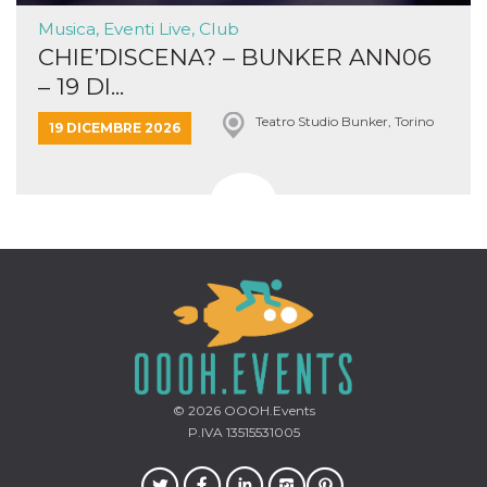
Musica, Eventi Live, Club
CHIE’DISCENA? – BUNKER ANN06
– 19 DI...
Teatro Studio Bunker, Torino
19 DICEMBRE 2026
© 2026
OOOH.Events
P.IVA 13515531005