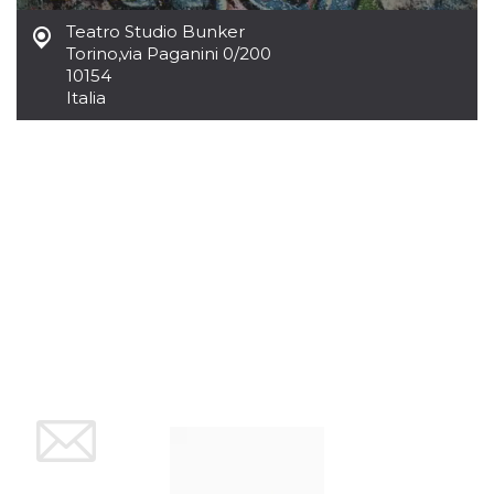
mese
viene
m.stripe.com
generalmente
Teatro Studio Bunker
utilizzato per le
prestazioni e
Torino
,
via Paganini 0/200
l'ottimizzazione
10154
dei servizi di
elaborazione
Italia
dei pagamenti,
facilitando la
memorizzazione
dei contenuti
sul browser per
rendere le
pagine più
veloci.
CookieScriptConsent
4
Questo cookie
CookieScript
settimane
viene utilizzato
oooh.events
2 giorni
dal servizio
Cookie-
Script.com per
ricordare le
preferenze di
consenso sui
cookie dei
visitatori. È
necessario che il
banner dei
cookie di
Cookie-
Script.com
funzioni