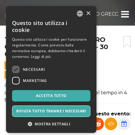
×
THEATERSTORY – IL TEATRO GRECO – BU
Questo sito utilizza i
ITALIAN
cookie
ENGLISH
THEATERSTORY – IL TEATRO
Questo sito utilizza i cookie per funzionare
regolarmente. Come previsto dalla
GRECO – BUNKER ANN02 – 30
SPANISH
normativa europea, dobbiamo chiederti il
OTTOBRE 2022
consenso.
Leggi di più
30 OTTOBRE 2022 - 11:00
NECESSARI
VENDITE ONLINE TERMINATE
MARKETING
Arte, Mostre & Musei
da Epidauro a Broadway: un viaggio nel tempo in 4
ACCETTA TUTTO
tappe
RIFIUTA TUTTO TRANNE I NECESSARI
Condividi questo evento:
MOSTRA DETTAGLI