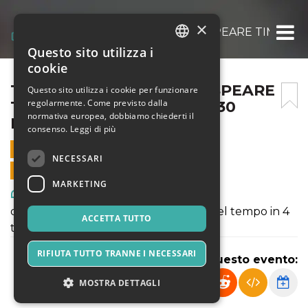
×
THEATERSTORY – SHAKESPEARE TIME! – 
Questo sito utilizza i
ITALIAN
cookie
ENGLISH
THEATERSTORY – SHAKESPEARE
Questo sito utilizza i cookie per funzionare
regolarmente. Come previsto dalla
TIME! – BUNKER ANN04 – 30
SPANISH
normativa europea, dobbiamo chiederti il
NOVEMBRE 2024
consenso.
Leggi di più
30 NOVEMBRE 2024 - 11:00
NECESSARI
VENDITE ONLINE TERMINATE
MARKETING
Arte, Mostre & Musei
da Epidauro a Broadway: un viaggio nel tempo in 4
ACCETTA TUTTO
tappe
RIFIUTA TUTTO TRANNE I NECESSARI
Condividi questo evento:
MOSTRA DETTAGLI