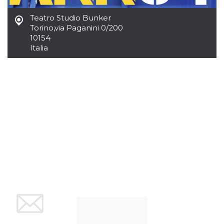
mese
viene
m.stripe.com
generalmente
utilizzato per le
Teatro Studio Bunker
prestazioni e
Torino
,
via Paganini 0/200
l'ottimizzazione
dei servizi di
10154
elaborazione
Italia
dei pagamenti,
facilitando la
memorizzazione
dei contenuti
sul browser per
rendere le
pagine più
veloci.
CookieScriptConsent
4
Questo cookie
CookieScript
settimane
viene utilizzato
oooh.events
2 giorni
dal servizio
Cookie-
Script.com per
ricordare le
preferenze di
consenso sui
cookie dei
visitatori. È
necessario che il
banner dei
cookie di
Cookie-
Script.com
funzioni