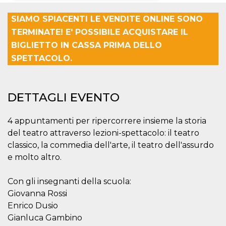
Necessari
Marketing
SIAMO SPIACENTI LE VENDITE ONLINE SONO
TERMINATE! E' POSSIBILE ACQUISTARE IL
I cookie strettamente necessari o tecnici sono
BIGLIETTO IN CASSA PRIMA DELLO
indispensabili al funzionamento del sito. I
servizi qui presenti non potranno funzionare
SPETTACOLO.
senza.
Provider /
Nome
Scadenza
Descrizione
Dominio
DETTAGLI EVENTO
cf_clearance
1 anno
Clearance
Cloudflare,
Cookie from
Inc.
CloudFlare
.oooh.events
stores the proof
4 appuntamenti per ripercorrere insieme la storia
of challenge
del teatro attraverso lezioni-spettacolo: il teatro
passed. It is
used to no
classico, la commedia dell'arte, il teatro dell'assurdo
longer issue a
captcha or
e molto altro.
jschallenge
challenge if
present. It is
Con gli insegnanti della scuola:
required to
reach origin
Giovanna Rossi
server.
Enrico Dusio
wordpress_test_cookie
Sessione
Cookie di
Automattic
Gianluca Gambino
Wordpress,
Inc.
verifica che il