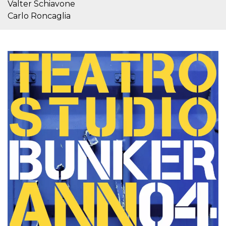
.oooh.events
Valter Schiavone
browser accetti i
cookie.
Carlo Roncaglia
PHPSESSID
Sessione
Cookie
PHP.net
generato da
oooh.events
applicazioni
basate sul
linguaggio PHP.
Si tratta di un
identificatore
generico
utilizzato per
mantenere le
variabili di
sessione utente.
Normalmente è
un numero
generato in
modo casuale, il
modo in cui
viene utilizzato
può essere
specifico per il
sito, ma un
buon esempio è
mantenere uno
stato di accesso
per un utente
tra le pagine.
m
1 anno 1
Questo cookie
Stripe