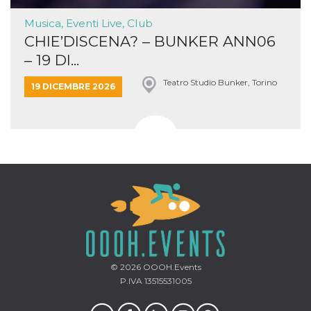
Musica, Eventi Live, Club
CHIE’DISCENA? – BUNKER ANN06
– 19 DI...
Teatro Studio Bunker, Torino
19 DICEMBRE 2026
© 2026
OOOH.Events
P.IVA 13515531005