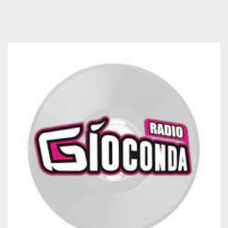
mese
viene
m.stripe.com
generalmente
utilizzato per le
prestazioni e
l'ottimizzazione
dei servizi di
elaborazione
dei pagamenti,
facilitando la
memorizzazione
dei contenuti
sul browser per
rendere le
pagine più
veloci.
CookieScriptConsent
4
Questo cookie
CookieScript
settimane
viene utilizzato
oooh.events
2 giorni
dal servizio
Cookie-
Script.com per
ricordare le
preferenze di
consenso sui
cookie dei
visitatori. È
necessario che il
banner dei
cookie di
Cookie-
Script.com
funzioni