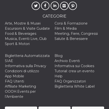
privacy,
garantendo 
loro prefer
siano onora
CATEGORIE
nelle sessio
future.
Arte, Mostre & Musei
Corsi & Formazione
__Secure-ROLLOUT_TOKEN
.youtube.com
5 mesi 4
Utilizzato d
Escursioni & Visite Guidate
Film & Media
settimane
YouTube pe
Food & Beverages
Meeting, Fiere, Congressi
gestire
l'implement
Musica, Eventi Live, Club
Salute & Benessere
e la
Sport & Motori
sperimenta
delle funzio
Aiuta Googl
controllare 
Biglietteria Automatizzata
Blog
nuove
SIAE
Archivio Eventi
funzionalità
modifiche
Informativa sulla Privacy
Informativa sui Cookies
dell'interfac
Condizioni di utilizzo
Tutorial: crea un evento
vengono mo
agli utenti
App Mobile
Help
nell'ambito 
FAQ Utenti
FAQ Organizzatori
e
implementa
Affiliate Marketing
Biglietteria White Label
graduali,
OOOH.Events per
garantendo
un'esperien
l’Ambiente
coerente pe
determinat
utente dura
esperiment