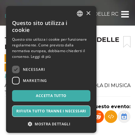
×
THIS IS GROOVE @PARCO DELLE ROSE G
Questo sito utilizza i
ITALIAN
cookie
ENGLISH
THIS IS GROOVE @PARCO DELLE
Questo sito utilizza i cookie per funzionare
regolarmente. Come previsto dalla
ROSE GRADO
SPANISH
normativa europea, dobbiamo chiederti il
consenso.
Leggi di più
10 AGOSTO 2021 - 21:00
VENDITE ONLINE TERMINATE
NECESSARI
Musica, Eventi Live, Club
MARKETING
ALLIEVI ED INSEGNANTI DELLA SCUOLA DI MUSICA
THE GROOVE FACTORY SUL PALCO
ACCETTA TUTTO
Condividi questo evento:
RIFIUTA TUTTO TRANNE I NECESSARI
MOSTRA DETTAGLI