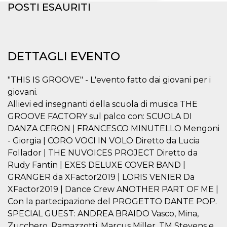
POSTI ESAURITI
Necessari
Marketing
I cookie strettamente necessari o tecnici sono
indispensabili al funzionamento del sito. I
servizi qui presenti non potranno funzionare
DETTAGLI EVENTO
senza.
Provider /
"THIS IS GROOVE" - L'evento fatto dai giovani per i
Nome
Scadenza
Descrizione
Dominio
giovani.
cf_clearance
1 anno
Clearance
Cloudflare,
Allievi ed insegnanti della scuola di musica THE
Cookie from
Inc.
CloudFlare
.oooh.events
GROOVE FACTORY sul palco con: SCUOLA DI
stores the proof
of challenge
DANZA CERON | FRANCESCO MINUTELLO Mengoni
passed. It is
- Giorgia | CORO VOCI IN VOLO Diretto da Lucia
used to no
longer issue a
Follador | THE NUVOICES PROJECT Diretto da
captcha or
jschallenge
Rudy Fantin | EXES DELUXE COVER BAND |
challenge if
GRANGER da XFactor2019 | LORIS VENIER Da
present. It is
required to
XFactor2019 | Dance Crew ANOTHER PART OF ME |
reach origin
server.
Con la partecipazione del PROGETTO DANTE POP.
SPECIAL GUEST: ANDREA BRAIDO Vasco, Mina,
wordpress_test_cookie
Sessione
Cookie di
Automattic
Wordpress,
Inc.
Zucchero, Ramazzotti, Marcus Miller, TM Stevens e
verifica che il