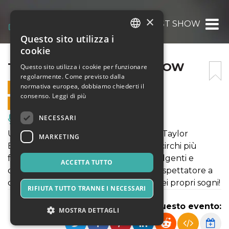
×
THIS IS THE GREATEST SHOW
Questo sito utilizza i
ITALIAN
cookie
ENGLISH
THIS IS THE GREATEST SHOW
Questo sito utilizza i cookie per funzionare
regolarmente. Come previsto dalla
SPANISH
normativa europea, dobbiamo chiederti il
17 MAGGIO 2025 - 21:00
consenso.
Leggi di più
VENDITE ONLINE TERMINATE
NECESSARI
Musica, Eventi Live, Club
Un musical ispirato alla vita di Phineas Taylor
MARKETING
Barnum, iconico inventore di uno dei circhi più
famosi d’America. Performance coinvolgenti e
ACCETTA TUTTO
canzoni emozionanti per invitare ogni spettatore a
continuare a credere nella bellezza dei propri sogni!
RIFIUTA TUTTO TRANNE I NECESSARI
Condividi questo evento:
MOSTRA DETTAGLI