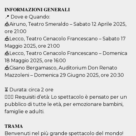
.oooh.events
browser accetti i
cookie.
𝐈𝐍𝐅𝐎𝐑𝐌𝐀𝐙𝐈𝐎𝐍𝐈 𝐆𝐄𝐍𝐄𝐑𝐀𝐋𝐈
📍 Dove e Quando:
PHPSESSID
Sessione
Cookie
PHP.net
generato da
oooh.events
🎪Airuno, Teatro Smeraldo – Sabato 12 Aprile 2025,
applicazioni
basate sul
ore 21:00
linguaggio PHP.
🎪Lecco, Teatro Cenacolo Francescano – Sabato 17
Si tratta di un
identificatore
Maggio 2025, ore 21:00
generico
utilizzato per
🎪Lecco, Teatro Cenacolo Francescano – Domenica
mantenere le
variabili di
18 Maggio 2025, ore 16:00
sessione utente.
🎪Cisano Bergamasco, Auditorium Don Renato
Normalmente è
un numero
Mazzoleni – Domenica 29 Giugno 2025, ore 20:30
generato in
modo casuale, il
modo in cui
⏳ Durata: circa 2 ore
viene utilizzato
può essere
🤸🏼‍♀️ Requisiti d’età: Lo spettacolo è pensato per un
specifico per il
sito, ma un
pubblico di tutte le età, per emozionare bambini,
buon esempio è
mantenere uno
famiglie e adulti.
stato di accesso
per un utente
tra le pagine.
𝐓𝐑𝐀𝐌𝐀
m
1 anno 1
Questo cookie
Stripe
Benvenuti nel più grande spettacolo del mondo!