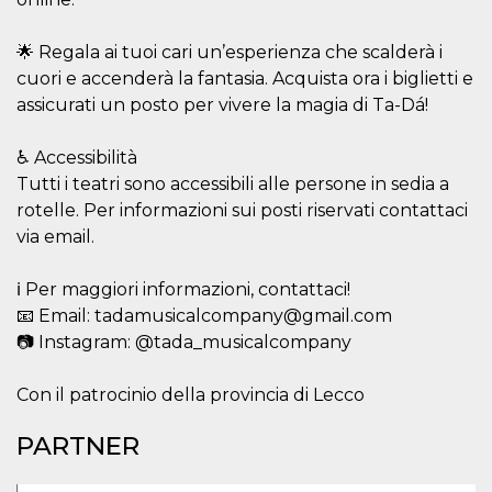
correttamente.
Storage declaration
🌟 Regala ai tuoi cari un’esperienza che scalderà i
cuori e accenderà la fantasia. Acquista ora i biglietti e
Storage
Nome
Descrizione
type
assicurati un posto per vivere la magia di Ta-Dá!
fbssls_314278995690155
Session
storage
♿ Accessibilità
wpEmojiSettingsSupports
Session
Tutti i teatri sono accessibili alle persone in sedia a
storage
rotelle. Per informazioni sui posti riservati contattaci
cn_uc__
Local
via email.
storage
ℹ️ Per maggiori informazioni, contattaci!
📧 Email: tadamusicalcompany@gmail.com
📷 Instagram: @tada_musicalcompany
Con il patrocinio della provincia di Lecco
Provider /
Nome
Scadenza
Descrizione
Dominio
PARTNER
c_user
4
Cookie di a
Meta
settimane
utente. Può
Platform Inc.
2 giorni
essere di se
.facebook.com