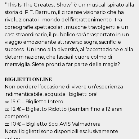
mese
viene
m.stripe.com
“This Is The Greatest Show” è un musical ispirato alla
generalmente
utilizzato per le
storia di P.T. Barnum, il circense visionario che ha
prestazioni e
l'ottimizzazione
rivoluzionato il mondo dell’intrattenimento. Tra
dei servizi di
coreografie spettacolari, musiche travolgenti e un
elaborazione
dei pagamenti,
cast straordinario, il pubblico sarà trasportato in un
facilitando la
memorizzazione
viaggio emozionante attraverso sogni, sacrifici e
dei contenuti
sul browser per
successi. Un inno alla diversità, all’accettazione e alla
rendere le
determinazione, che lascia il cuore colmo di
pagine più
veloci.
meraviglia. Siete pronti a far parte della magia?
CookieScriptConsent
4
Questo cookie
CookieScript
settimane
viene utilizzato
oooh.events
𝐁𝐈𝐆𝐋𝐈𝐄𝐓𝐓𝐈 𝐎𝐍𝐋𝐈𝐍𝐄
2 giorni
dal servizio
Cookie-
Non perdere l’occasione di vivere un’esperienza
Script.com per
ricordare le
indimenticabile, acquista i biglietti ora!
preferenze di
consenso sui
🎫 15 € – Biglietto Intero
cookie dei
🎫 12 € – Biglietto Ridotto (bambini fino a 12 anni
visitatori. È
necessario che il
compresi)
banner dei
cookie di
🎫 10 € – Biglietto Soci AVIS Valmadrera
Cookie-
Nota: i biglietti sono disponibili esclusivamente
Script.com
funzioni
online.