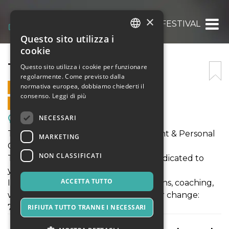
×
THRIVE FESTIVAL
Questo sito utilizza i
ITALIAN
cookie
ENGLISH
THRIVE FESTIVAL
Questo sito utilizza i cookie per funzionare
regolarmente. Come previsto dalla
SPANISH
normativa europea, dobbiamo chiederti il
7 OTTOBRE 2023 - 09:00
consenso.
Leggi di più
VENDITE ONLINE TERMINATE
NECESSARI
Meeting, Fiere, Congressi
Thrive Festival: Female* Empowerment & Personal
MARKETING
Growth
NON CLASSIFICATI
The first festival of its kind in Italy is dedicated to
your potential!
ACCETTA TUTTO
Inspiration, keynotes & panel discussions, coaching,
workshops, music, art & full energy for change:
7.10.2023, NOI Brunico (BZ)
RIFIUTA TUTTO TRANNE I NECESSARI