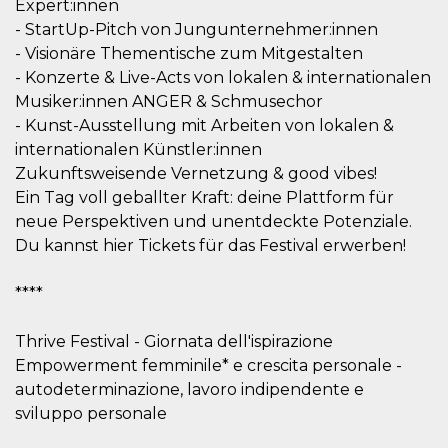
Expert:innen
server.
- StartUp-Pitch von Jungunternehmer:innen
wordpress_test_cookie
Sessione
Cookie di
Automattic
- Visionäre Thementische zum Mitgestalten
Wordpress,
Inc.
verifica che il
.oooh.events
- Konzerte & Live-Acts von lokalen & internationalen
browser accetti i
cookie.
Musiker:innen ANGER & Schmusechor
- Kunst-Ausstellung mit Arbeiten von lokalen &
PHPSESSID
Sessione
Cookie
PHP.net
generato da
oooh.events
internationalen Künstler:innen
applicazioni
basate sul
Zukunftsweisende Vernetzung & good vibes!
linguaggio PHP.
Ein Tag voll geballter Kraft: deine Plattform für
Si tratta di un
identificatore
neue Perspektiven und unentdeckte Potenziale.
generico
utilizzato per
Du kannst hier Tickets für das Festival erwerben!
mantenere le
variabili di
sessione utente.
****
Normalmente è
un numero
generato in
modo casuale, il
Thrive Festival - Giornata dell'ispirazione
modo in cui
Empowerment femminile* e crescita personale -
viene utilizzato
può essere
autodeterminazione, lavoro indipendente e
specifico per il
sito, ma un
sviluppo personale
buon esempio è
mantenere uno
stato di accesso