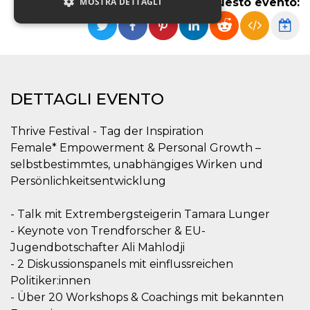
MOSTRA DETTAGLI
Condividi questo evento:
Necessari
Marketing
Non classificati
DETTAGLI EVENTO
I cookie strettamente necessari o tecnici sono
indispensabili al funzionamento del sito. I
servizi qui presenti non potranno funzionare
Thrive Festival - Tag der Inspiration
senza.
Female* Empowerment & Personal Growth –
Provider /
Nome
Scadenza
Descrizione
Dominio
selbstbestimmtes, unabhängiges Wirken und
Persönlichkeitsentwicklung
cf_clearance
1 anno
Clearance
Cloudflare,
Cookie from
Inc.
CloudFlare
.oooh.events
stores the proof
- Talk mit Extrembergsteigerin Tamara Lunger
of challenge
- Keynote von Trendforscher & EU-
passed. It is
used to no
Jugendbotschafter Ali Mahlodji
longer issue a
captcha or
- 2 Diskussionspanels mit einflussreichen
jschallenge
Politiker:innen
challenge if
present. It is
- Über 20 Workshops & Coachings mit bekannten
required to
reach origin