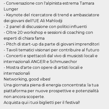
- Conversazione con l'alpinista estrema Tamara
per un utente
tra le pagine.
Lunger
CookieScriptConsent
4
Questo cookie
CookieScript
- Keynote del ricercatore di trend e ambasciatore
settimane
viene utilizzato
oooh.events
dei giovani dell'UE Ali Mahlodji
2 giorni
dal servizio
Cookie-
- 2 panel di discussione con politici influenti
Script.com per
ricordare le
- Oltre 20 workshop e sessioni di coaching con
preferenze di
consenso sui
esperti di chiara fama
cookie dei
- Pitch di start-up da parte di giovani imprenditori
visitatori. È
necessario che il
- Tavoli tematici visionari per contribuire al futuro
banner dei
cookie di
- Concerti e spettacoli dal vivo di musicisti locali e
Cookie-
internazionali ANGER e Schmusechor
Script.com
funzioni
- Mostra d'arte con opere di artisti locali e
correttamente.
internazionali
m
1 anno 1
Questo cookie
Stripe
Networking, good vibes!
mese
viene
m.stripe.com
generalmente
Una giornata piena di energia concentrata: la tua
utilizzato per le
prestazioni e
piattaforma per nuove prospettive e potenzialità
l'ottimizzazione
dei servizi di
non ancora scoperte.
elaborazione
Acquista qui i tuoi biglietti per il festival!
dei pagamenti,
facilitando la