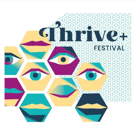
memorizzazione
dei contenuti
sul browser per
rendere le
pagine più
veloci.
Storage declaration
Nome
Storage type
Descrizione
wpEmojiSettingsSupports
Archiviazione
di sessione
cn_uc__
Archiviazione
locale
fbssls_314278995690155
Archiviazione
di sessione
Provider /
Nome
Scadenza
Descrizione
Dominio
__Secure-
.youtube.com
5 mesi 4
YNID
settimane
Provider /
Nome
Scadenza
Descrizione
Dominio