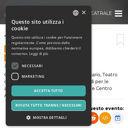
×
TOMBOLA TEATRALE
Questo sito utilizza i
ITALIAN
cookie
ENGLISH
TOMBOLA TEATRALE
Questo sito utilizza i cookie per funzionare
regolarmente. Come previsto dalla
SPANISH
normativa europea, dobbiamo chiederti il
17 GENNAIO 2026 - 21:00
consenso.
Leggi di più
VENDITE ONLINE TERMINATE
NECESSARI
Musica, Eventi Live, Club
Gioco spettacolo ideato da Paola Maccario, Teatro
MARKETING
del Ghigno a favore della raccolta fondi per le
associazioni di volontariato Respirando e Centro
ACCETTA TUTTO
Aiuto alla Vita
RIFIUTA TUTTO TRANNE I NECESSARI
Condividi questo evento:
MOSTRA DETTAGLI