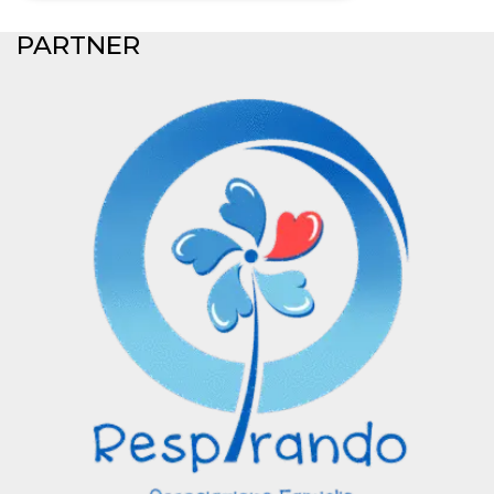
PARTNER
Necessari
Marketing
I cookie strettamente necessari o tecnici sono
indispensabili al funzionamento del sito. I
servizi qui presenti non potranno funzionare
senza.
Provider /
Nome
Scadenza
Descrizione
Dominio
cf_clearance
1 anno
Clearance
Cloudflare,
Cookie from
Inc.
CloudFlare
.oooh.events
stores the proof
of challenge
passed. It is
used to no
longer issue a
captcha or
jschallenge
challenge if
present. It is
required to
reach origin
server.
wordpress_test_cookie
Sessione
Cookie di
Automattic
Wordpress,
Inc.
verifica che il