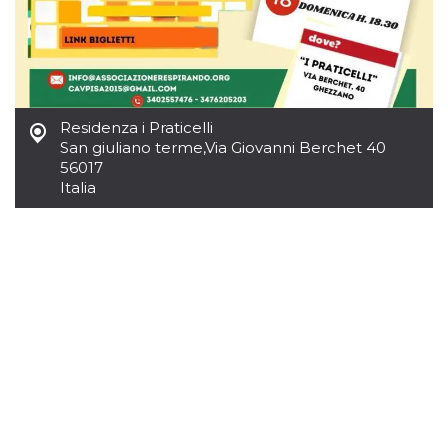
mese
viene
m.stripe.com
generalmente
utilizzato per le
prestazioni e
l'ottimizzazione
dei servizi di
elaborazione
dei pagamenti,
facilitando la
Residenza i Praticelli
memorizzazione
dei contenuti
San giuliano terme
,
Via Giovanni Berchet 40
sul browser per
56017
rendere le
pagine più
Italia
veloci.
CookieScriptConsent
4
Questo cookie
CookieScript
settimane
viene utilizzato
oooh.events
2 giorni
dal servizio
Cookie-
Script.com per
ricordare le
preferenze di
consenso sui
cookie dei
visitatori. È
necessario che il
banner dei
cookie di
Cookie-
Script.com
funzioni