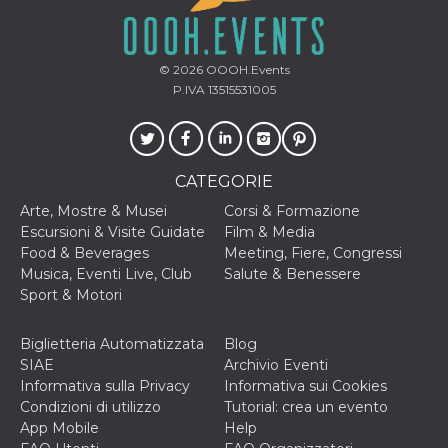
o persistent
30 giorni
datr
2 anni
Questo coo
Meta
identifica il
Platform Inc.
© 2026
OOOH.Events
browser che
.facebook.com
P.IVA 13515531005
connette a
Facebook. 
direttament
legato alla 
Facebook
dell'utente.
Facebook s
CATEGORIE
che viene
utilizzato p
Arte, Mostre & Musei
Corsi & Formazione
aiutare con 
Escursioni & Visite Guidate
Film & Media
sicurezza e a
di accesso
Food & Beverages
Meeting, Fiere, Congressi
sospette, in
Musica, Eventi Live, Club
Salute & Benessere
particolare p
rilevamento
Sport & Motori
bot che ten
di accedere 
servizio. F
Biglietteria Automatizzata
Blog
afferma anc
il profilo
SIAE
Archivio Eventi
comportame
Informativa sulla Privacy
Informativa sui Cookies
associato a
ciascun coo
Condizioni di utilizzo
Tutorial: crea un evento
datr viene
App Mobile
Help
eliminato d
giorni. Que