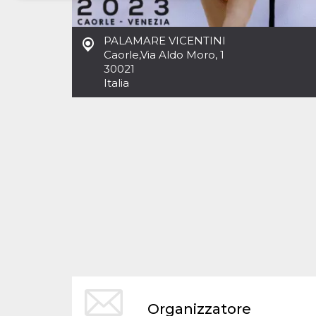
Necessari
Marketing
PALAMARE VICENTINI
I cookie strettamente necessari o tecnici sono
Caorle
,
Via Aldo Moro, 1
indispensabili al funzionamento del sito. I
30021
servizi qui presenti non potranno funzionare
Italia
senza.
Provider /
Nome
Scadenza
Descrizione
Dominio
cf_clearance
1 anno
Clearance
Cloudflare,
Cookie from
Inc.
CloudFlare
.oooh.events
stores the proof
of challenge
passed. It is
used to no
longer issue a
captcha or
jschallenge
challenge if
present. It is
required to
reach origin
server.
wordpress_test_cookie
Sessione
Cookie di
Automattic
Organizzatore
Wordpress,
Inc.
verifica che il