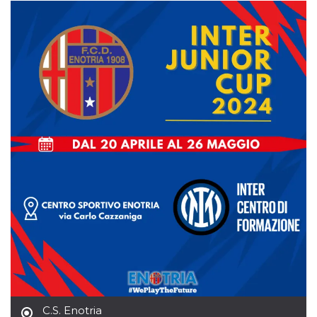
server.
wordpress_test_cookie
Sessione
Cookie di
Automattic
Wordpress,
Inc.
verifica che il
.oooh.events
browser accetti i
cookie.
PHPSESSID
Sessione
Cookie
PHP.net
generato da
oooh.events
applicazioni
basate sul
linguaggio PHP.
Si tratta di un
identificatore
generico
utilizzato per
mantenere le
variabili di
sessione utente.
Normalmente è
un numero
generato in
modo casuale, il
modo in cui
viene utilizzato
può essere
specifico per il
sito, ma un
buon esempio è
mantenere uno
C.S. Enotria
stato di accesso