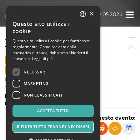
×
TORNEO IJC DOMENICA 12.05.2024
Questo sito utilizza i
ITALIAN
cookie
ENGLISH
TORNEO IJC DOMENICA
Questo sito utilizza i cookie per funzionare
regolarmente. Come previsto dalla
12.05.2024
SPANISH
normativa europea, dobbiamo chiederti il
consenso.
Leggi di più
12 MAGGIO 2024 - 14:00
VENDITE ONLINE TERMINATE
NECESSARI
Sport & Motori
MARKETING
Torneo Inter Junior Cup 2024
NON CLASSIFICATI
Pulcini - Primi Calci
Domenica 12 Maggio 2024
ACCETTA TUTTO
Condividi questo evento:
RIFIUTA TUTTO TRANNE I NECESSARI