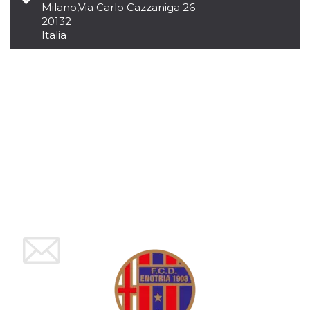
Milano
,
Via Carlo Cazzaniga 26
per un utente
tra le pagine.
20132
Italia
CookieScriptConsent
4
Questo cookie
CookieScript
settimane
viene utilizzato
oooh.events
2 giorni
dal servizio
Cookie-
Script.com per
ricordare le
preferenze di
consenso sui
cookie dei
visitatori. È
necessario che il
banner dei
cookie di
Cookie-
Script.com
funzioni
correttamente.
m
1 anno 1
Questo cookie
Stripe
mese
viene
m.stripe.com
generalmente
utilizzato per le
prestazioni e
l'ottimizzazione
dei servizi di
elaborazione
dei pagamenti,
facilitando la