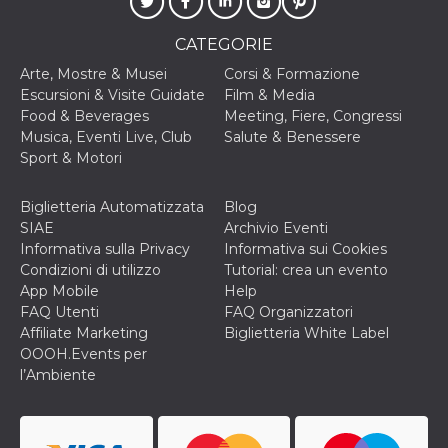
c_user
4
Cookie di a
Meta
settimane
utente. Può
Platform Inc.
CATEGORIE
2 giorni
essere di se
.facebook.com
o persistent
Arte, Mostre & Musei
Corsi & Formazione
30 giorni
Escursioni & Visite Guidate
Film & Media
datr
1 anno 11
Questo coo
Meta
Food & Beverages
Meeting, Fiere, Congressi
mesi
identifica il
Platform Inc.
browser che
Musica, Eventi Live, Club
Salute & Benessere
.facebook.com
connette a
Sport & Motori
Facebook. 
direttament
legato alla 
Facebook
Biglietteria Automatizzata
Blog
dell'utente.
SIAE
Archivio Eventi
Facebook s
che viene
Informativa sulla Privacy
Informativa sui Cookies
utilizzato p
Condizioni di utilizzo
Tutorial: crea un evento
aiutare con 
sicurezza e a
App Mobile
Help
di accesso
FAQ Utenti
FAQ Organizzatori
sospette, in
particolare p
Affiliate Marketing
Biglietteria White Label
rilevamento
OOOH.Events per
bot che ten
di accedere 
l’Ambiente
servizio. F
afferma anc
il profilo
comportame
associato a