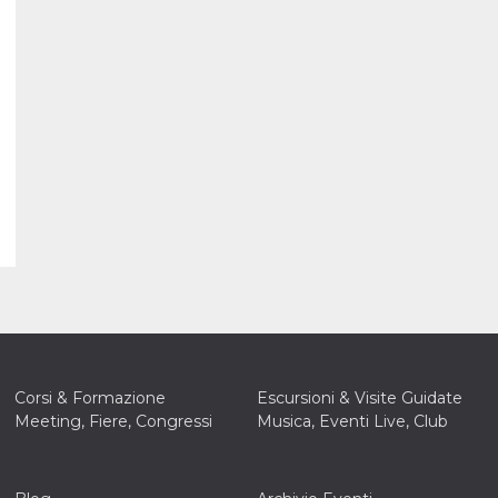
Corsi & Formazione
Escursioni & Visite Guidate
Meeting, Fiere, Congressi
Musica, Eventi Live, Club