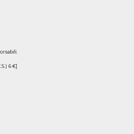
rsabili.
.S.) 6 €]