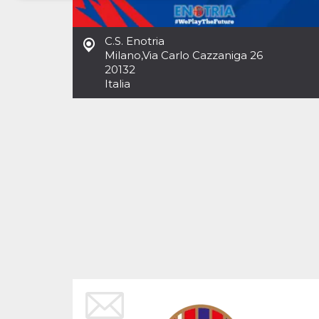
Necessari
Marketing
C.S. Enotria
I cookie strettamente necessari o tecnici sono
Milano
,
Via Carlo Cazzaniga 26
indispensabili al funzionamento del sito. I
20132
servizi qui presenti non potranno funzionare
Italia
senza.
Provider /
Nome
Scadenza
Descrizione
Dominio
cf_clearance
1 anno
Clearance
Cloudflare,
Cookie from
Inc.
CloudFlare
.oooh.events
stores the proof
of challenge
passed. It is
used to no
longer issue a
captcha or
jschallenge
challenge if
present. It is
required to
reach origin
server.
wordpress_test_cookie
Sessione
Cookie di
Automattic
Wordpress,
Inc.
verifica che il