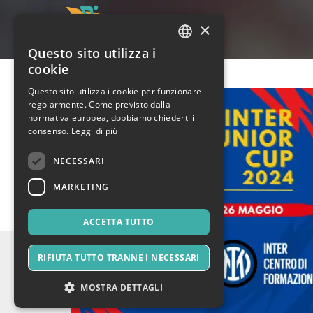
×
Questo sito utilizza i
ITALIAN
cookie
ENGLISH
Questo sito utilizza i cookie per funzionare
regolarmente. Come previsto dalla
SPANISH
normativa europea, dobbiamo chiederti il
consenso.
Leggi di più
NECESSARI
MARKETING
ACCETTA TUTTO
RIFIUTA TUTTO TRANNE I NECESSARI
MOSTRA DETTAGLI