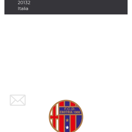
20132
per un utente
Italia
tra le pagine.
CookieScriptConsent
4
Questo cookie
CookieScript
settimane
viene utilizzato
oooh.events
2 giorni
dal servizio
Cookie-
Script.com per
ricordare le
preferenze di
consenso sui
cookie dei
visitatori. È
necessario che il
banner dei
cookie di
Cookie-
Script.com
funzioni
correttamente.
m
1 anno 1
Questo cookie
Stripe
mese
viene
m.stripe.com
generalmente
utilizzato per le
prestazioni e
l'ottimizzazione
dei servizi di
elaborazione
dei pagamenti,
facilitando la