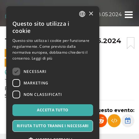
×
TORNEO IJC SABATO 18.05.2024
Questo sito utilizza i
ITALIAN
cookie
ENGLISH
TORNEO IJC SABATO 18.05.2024
Questo sito utilizza i cookie per funzionare
regolarmente. Come previsto dalla
SPANISH
normativa europea, dobbiamo chiederti il
18 MAGGIO 2024 - 14:00
consenso.
Leggi di più
VENDITE ONLINE TERMINATE
NECESSARI
Sport & Motori
Torneo Inter Junior Cup 2024
MARKETING
Pulcini - Primi Calci
NON CLASSIFICATI
Sabato 18 Maggio 2024
ACCETTA TUTTO
Condividi questo evento:
RIFIUTA TUTTO TRANNE I NECESSARI