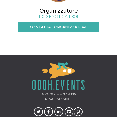
memorizzazione
dei contenuti
sul browser per
Organizzatore
rendere le
pagine più
FCD ENOTRIA 1908
veloci.
CONTATTA L'ORGANIZZATORE
Storage declaration
Nome
Storage type
Descrizione
wpEmojiSettingsSupports
Archiviazione
di sessione
cn_uc__
Archiviazione
locale
fbssls_314278995690155
Archiviazione
di sessione
© 2026
OOOH.Events
Provider /
Nome
Scadenza
Descrizione
Dominio
P.IVA 13515531005
__Secure-
.youtube.com
5 mesi 4
YNID
settimane
Provider /
Nome
Scadenza
Descrizione
Dominio