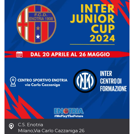
server.
wordpress_test_cookie
Sessione
Cookie di
Automattic
Wordpress,
Inc.
verifica che il
.oooh.events
browser accetti i
cookie.
PHPSESSID
Sessione
Cookie
PHP.net
generato da
oooh.events
applicazioni
basate sul
linguaggio PHP.
Si tratta di un
identificatore
generico
utilizzato per
mantenere le
variabili di
sessione utente.
Normalmente è
un numero
generato in
modo casuale, il
modo in cui
viene utilizzato
può essere
specifico per il
sito, ma un
C.S. Enotria
buon esempio è
mantenere uno
Milano
,
Via Carlo Cazzaniga 26
stato di accesso