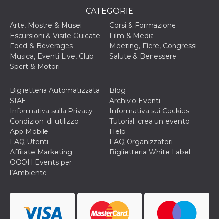
CATEGORIE
c_user
4
Cookie di a
Meta
settimane
utente. Può
Platform Inc.
2 giorni
essere di se
Arte, Mostre & Musei
Corsi & Formazione
.facebook.com
o persistent
Escursioni & Visite Guidate
Film & Media
30 giorni
Food & Beverages
Meeting, Fiere, Congressi
datr
1 anno 11
Questo coo
Meta
Musica, Eventi Live, Club
Salute & Benessere
mesi
identifica il
Platform Inc.
browser che
Sport & Motori
.facebook.com
connette a
Facebook. 
direttament
Biglietteria Automatizzata
Blog
legato alla 
Facebook
SIAE
Archivio Eventi
dell'utente.
Informativa sulla Privacy
Informativa sui Cookies
Facebook s
che viene
Condizioni di utilizzo
Tutorial: crea un evento
utilizzato p
App Mobile
Help
aiutare con 
sicurezza e a
FAQ Utenti
FAQ Organizzatori
di accesso
Affiliate Marketing
Biglietteria White Label
sospette, in
particolare p
OOOH.Events per
rilevamento
l’Ambiente
bot che ten
di accedere 
servizio. F
afferma anc
il profilo
comportame
associato a