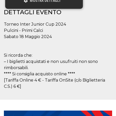
MOSTRA DETTAGLI
DETTAGLI EVENTO
Necessari
Marketing
Torneo Inter Junior Cup 2024
Non classificati
Pulcini - Primi Calci
Sabato 18 Maggio 2024
I cookie strettamente necessari o tecnici sono
indispensabili al funzionamento del sito. I
servizi qui presenti non potranno funzionare
senza.
Si ricorda che:
Provider /
Nome
Scadenza
Descrizione
Dominio
– I biglietti acquistati e non usufruiti non sono
rimborsabili.
cf_clearance
1 anno
Clearance
Cloudflare,
Cookie from
Inc.
**** Si consiglia acquisto online ****
CloudFlare
.oooh.events
stores the proof
[Tariffa Online 4 € - Tariffa OnSite (c/o Biglietteria
of challenge
C.S.) 6 €]
passed. It is
used to no
longer issue a
captcha or
jschallenge
challenge if
present. It is
required to
reach origin