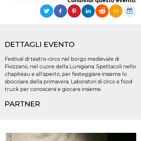
Condividi questo evento:
Necessari
Marketing
I cookie strettamente necessari o tecnici sono
indispensabili al funzionamento del sito. I
servizi qui presenti non potranno funzionare
senza.
DETTAGLI EVENTO
Provider /
Nome
Scadenza
Descrizione
Dominio
Festival di teatro-circo nel borgo medievale di
cf_clearance
1 anno
Clearance
Cloudflare,
Cookie from
Fivizzano, nel cuore della Lunigiana. Spettacoli nello
Inc.
CloudFlare
.oooh.events
chapiteau e all'aperto, per festeggiare insieme lo
stores the proof
of challenge
sbocciare della primavera. Laboratori di circo e food
passed. It is
used to no
truck per conoscersi e giocare insieme.
longer issue a
captcha or
jschallenge
PARTNER
challenge if
present. It is
required to
reach origin
server.
wordpress_test_cookie
Sessione
Cookie di
Automattic
Wordpress,
Inc.
verifica che il