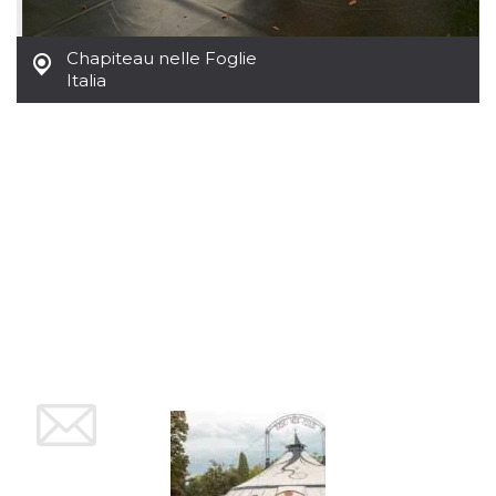
mese
viene
m.stripe.com
generalmente
utilizzato per le
prestazioni e
Chapiteau nelle Foglie
l'ottimizzazione
Italia
dei servizi di
elaborazione
dei pagamenti,
facilitando la
memorizzazione
dei contenuti
sul browser per
rendere le
pagine più
veloci.
CookieScriptConsent
4
Questo cookie
CookieScript
settimane
viene utilizzato
oooh.events
2 giorni
dal servizio
Cookie-
Script.com per
ricordare le
preferenze di
consenso sui
cookie dei
visitatori. È
necessario che il
banner dei
cookie di
Cookie-
Script.com
funzioni