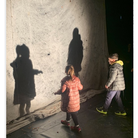
.oooh.events
browser accetti i
cookie.
PHPSESSID
Sessione
Cookie
PHP.net
generato da
oooh.events
applicazioni
basate sul
linguaggio PHP.
Si tratta di un
identificatore
generico
utilizzato per
mantenere le
variabili di
sessione utente.
Normalmente è
un numero
generato in
modo casuale, il
modo in cui
viene utilizzato
può essere
specifico per il
sito, ma un
buon esempio è
mantenere uno
stato di accesso
per un utente
tra le pagine.
m
1 anno 1
Questo cookie
Stripe