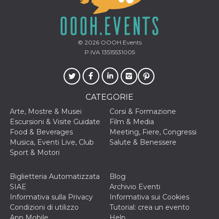
o persistent
30 giorni
datr
2 anni
Questo coo
Meta
identifica il
Platform Inc.
browser che
.facebook.com
© 2026
OOOH.Events
connette a
P.IVA 13515531005
Facebook. 
direttament
legato alla 
Facebook
dell'utente.
Facebook s
che viene
CATEGORIE
utilizzato p
aiutare con 
Arte, Mostre & Musei
Corsi & Formazione
sicurezza e a
Escursioni & Visite Guidate
Film & Media
di accesso
sospette, in
Food & Beverages
Meeting, Fiere, Congressi
particolare p
Musica, Eventi Live, Club
Salute & Benessere
rilevamento
bot che ten
Sport & Motori
di accedere 
servizio. F
afferma anc
Biglietteria Automatizzata
Blog
il profilo
comportame
SIAE
Archivio Eventi
associato a
Informativa sulla Privacy
Informativa sui Cookies
ciascun coo
datr viene
Condizioni di utilizzo
Tutorial: crea un evento
eliminato d
App Mobile
Help
giorni. Que