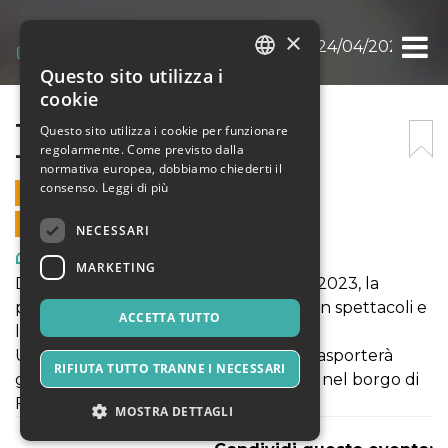
×
TOUR DIETRO LE QUINTE -24/04/2024
Questo sito utilizza i
ITALIAN
cookie
ENGLISH
TOUR DIETRO LE QUINTE
Questo sito utilizza i cookie per funzionare
regolarmente. Come previsto dalla
-24/04/2024
SPANISH
normativa europea, dobbiamo chiederti il
consenso.
Leggi di più
24 APRILE 2024 - 10:00
VENDITE ONLINE TERMINATE
NECESSARI
Arte, Mostre & Musei
MARKETING
Dopo il grande successo dell'edizione 2023, la
primavera in Lunigiana si arricchisce con spettacoli e
ACCETTA TUTTO
laboratori a cura di Teatro nelle Foglie.
Un elegante chapiteau in stile retrò trasporterà
RIFIUTA TUTTO TRANNE I NECESSARI
grandi e piccini in un viaggio incantato nel borgo di
Fivizzano
MOSTRA DETTAGLI