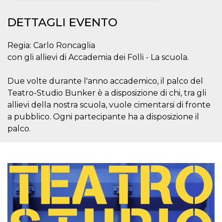
Necessari
Marketing
DETTAGLI EVENTO
I cookie strettamente necessari o tecnici sono
indispensabili al funzionamento del sito. I
Regia: Carlo Roncaglia
servizi qui presenti non potranno funzionare
con gli allievi di Accademia dei Folli - La scuola.
senza.
Provider /
Nome
Scadenza
Descrizione
Due volte durante l'anno accademico, il palco del
Dominio
Teatro-Studio Bunker è a disposizione di chi, tra gli
cf_clearance
1 anno
Clearance
Cloudflare,
Cookie from
allievi della nostra scuola, vuole cimentarsi di fronte
Inc.
CloudFlare
.oooh.events
a pubblico. Ogni partecipante ha a disposizione il
stores the proof
of challenge
palco.
passed. It is
used to no
longer issue a
captcha or
jschallenge
challenge if
present. It is
required to
reach origin
server.
wordpress_test_cookie
Sessione
Cookie di
Automattic
Wordpress,
Inc.
verifica che il