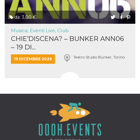
da: 3,00 €
Musica, Eventi Live, Club
CHIE’DISCENA? – BUNKER ANN06
– 19 DI...
Teatro Studio Bunker, Torino
19 DICEMBRE 2026