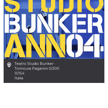
.oooh.events
browser accetti i
cookie.
PHPSESSID
Sessione
Cookie
PHP.net
generato da
oooh.events
applicazioni
basate sul
linguaggio PHP.
Si tratta di un
identificatore
generico
utilizzato per
mantenere le
variabili di
sessione utente.
Normalmente è
un numero
generato in
Teatro Studio Bunker
modo casuale, il
modo in cui
Torino
,
via Paganini 0/200
viene utilizzato
10154
può essere
Italia
specifico per il
sito, ma un
buon esempio è
mantenere uno
stato di accesso
per un utente
tra le pagine.
m
1 anno 1
Questo cookie
Stripe