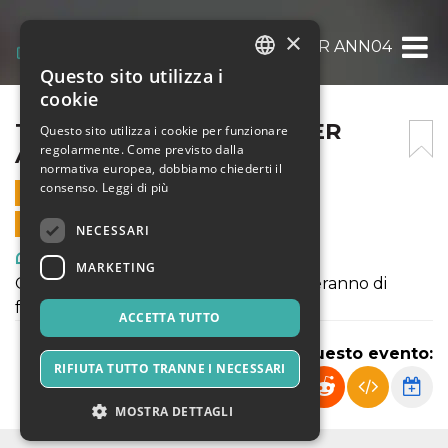
×
TOWER OF SONG – BUNKER ANN04
Questo sito utilizza i
ITALIAN
cookie
ENGLISH
TOWER OF SONG – BUNKER
Questo sito utilizza i cookie per funzionare
regolarmente. Come previsto dalla
ANN04
SPANISH
normativa europea, dobbiamo chiederti il
consenso.
Leggi di più
28 MAGGIO 2024 - 18:00
VENDITE ONLINE TERMINATE
NECESSARI
Arte, Mostre & Musei
MARKETING
Gli allievi della nostra scuola si cimenteranno di
fronte al pubblico.
ACCETTA TUTTO
Condividi questo evento:
RIFIUTA TUTTO TRANNE I NECESSARI
MOSTRA DETTAGLI