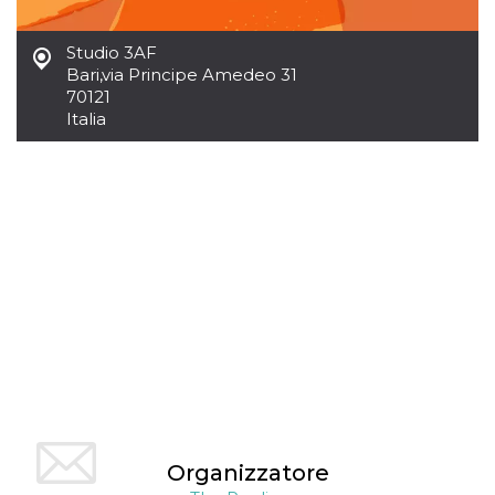
mese
viene
m.stripe.com
generalmente
utilizzato per le
prestazioni e
Studio 3AF
l'ottimizzazione
Bari
,
via Principe Amedeo 31
dei servizi di
70121
elaborazione
dei pagamenti,
Italia
facilitando la
memorizzazione
dei contenuti
sul browser per
rendere le
pagine più
veloci.
CookieScriptConsent
4
Questo cookie
CookieScript
settimane
viene utilizzato
oooh.events
2 giorni
dal servizio
Cookie-
Script.com per
ricordare le
preferenze di
consenso sui
cookie dei
visitatori. È
necessario che il
banner dei
cookie di
Cookie-
Script.com
Organizzatore
funzioni