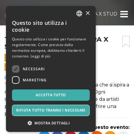
×
THE PUGLIESER IN MOSTRA X STUDIO 3AF
Questo sito utilizza i
ITALIAN
cookie
ENGLISH
THE PUGLIESER IN MOSTRA X
Questo sito utilizza i cookie per funzionare
regolarmente. Come previsto dalla
STUDIO 3AF
SPANISH
normativa europea, dobbiamo chiederti il
consenso.
Leggi di più
28 OTTOBRE 2023 - 10:00
VENDITE ONLINE TERMINATE
NECESSARI
Arte, Mostre & Musei
MARKETING
The Puglieser è una rivista immaginaria che si ispira a
riviste famose come The New Yorker. Ogni
ACCETTA TUTTO
settimana presenta copertine illustrate da artisti
pugliesi e non solo, con l'obiettivo di offrire una
RIFIUTA TUTTO TRANNE I NECESSARI
prospettiva unica sulla Puglia.
MOSTRA DETTAGLI
Condividi questo evento: