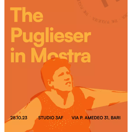
.oooh.events
browser accetti i
cookie.
PHPSESSID
Sessione
Cookie
PHP.net
generato da
oooh.events
applicazioni
basate sul
linguaggio PHP.
Si tratta di un
identificatore
generico
utilizzato per
mantenere le
variabili di
sessione utente.
Normalmente è
un numero
generato in
modo casuale, il
modo in cui
viene utilizzato
può essere
specifico per il
sito, ma un
buon esempio è
mantenere uno
stato di accesso
per un utente
tra le pagine.
m
1 anno 1
Questo cookie
Stripe