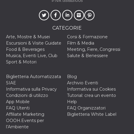
P.IVA 13515531005
o persistent
30 giorni
datr
2 anni
Questo coo
Meta
identifica il
Platform Inc.
browser che
.facebook.com
CATEGORIE
connette a
Facebook. 
Arte, Mostre & Musei
Corsi & Formazione
direttament
legato alla 
Escursioni & Visite Guidate
Film & Media
Facebook
Food & Beverages
Meeting, Fiere, Congressi
dell'utente.
Facebook s
Musica, Eventi Live, Club
Salute & Benessere
che viene
Sport & Motori
utilizzato p
aiutare con 
sicurezza e a
di accesso
Biglietteria Automatizzata
Blog
sospette, in
SIAE
Archivio Eventi
particolare p
rilevamento
Informativa sulla Privacy
Informativa sui Cookies
bot che ten
Condizioni di utilizzo
Tutorial: crea un evento
di accedere 
servizio. F
App Mobile
Help
afferma anc
FAQ Utenti
FAQ Organizzatori
il profilo
comportame
Affiliate Marketing
Biglietteria White Label
associato a
OOOH.Events per
ciascun coo
datr viene
l’Ambiente
eliminato d
giorni. Que