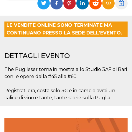
Necessari
Marketing
I cookie strettamente necessari o tecnici sono
LE VENDITE ONLINE SONO TERMINATE MA
indispensabili al funzionamento del sito. I
servizi qui presenti non potranno funzionare
CONTINUANO PRESSO LA SEDE DELL'EVENTO.
senza.
Provider /
Nome
Scadenza
Descrizione
Dominio
DETTAGLI EVENTO
cf_clearance
1 anno
Clearance
Cloudflare,
Cookie from
Inc.
CloudFlare
.oooh.events
The Puglieser torna in mostra allo Studio 3AF di Bari
stores the proof
of challenge
con le opere dalla #45 alla #60.
passed. It is
used to no
longer issue a
Registrati ora, costa solo 3€ e in cambio avrai un
captcha or
jschallenge
calice di vino e tante, tante storie sulla Puglia.
challenge if
present. It is
required to
reach origin
server.
wordpress_test_cookie
Sessione
Cookie di
Automattic
Wordpress,
Inc.
verifica che il