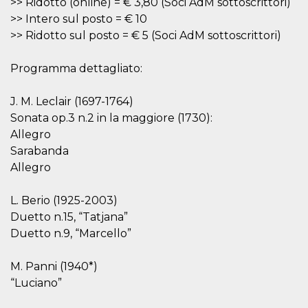
>> Ridotto (online) = € 3,80 (Soci AdM sottoscrittori)
.oooh.events
browser accetti i
>> Intero sul posto = € 10
cookie.
>> Ridotto sul posto = € 5 (Soci AdM sottoscrittori)
PHPSESSID
Sessione
Cookie
PHP.net
generato da
oooh.events
applicazioni
Programma dettagliato:
basate sul
linguaggio PHP.
Si tratta di un
identificatore
J. M. Leclair (1697-1764)
generico
utilizzato per
Sonata op.3 n.2 in la maggiore (1730):
mantenere le
Allegro
variabili di
sessione utente.
Sarabanda
Normalmente è
un numero
Allegro
generato in
modo casuale, il
modo in cui
L. Berio (1925-2003)
viene utilizzato
può essere
Duetto n.15, “Tatjana”
specifico per il
sito, ma un
Duetto n.9, “Marcello”
buon esempio è
mantenere uno
stato di accesso
M. Panni (1940*)
per un utente
tra le pagine.
“Luciano”
m
1 anno 1
Questo cookie
Stripe