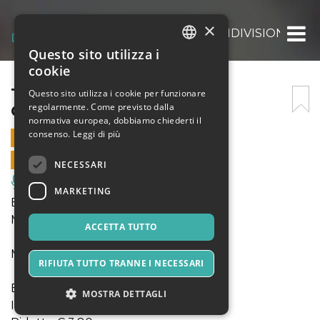
×
TRA DIALOGHI, GARE E CONDIVISIONE
Questo sito utilizza i
ITALIAN
cookie
ENGLISH
TRA DIALOGHI, GARE E
Questo sito utilizza i cookie per funzionare
regolarmente. Come previsto dalla
CONDIVISIONE
SPANISH
normativa europea, dobbiamo chiederti il
consenso.
Leggi di più
19 MARZO 2023 - 17:00
VENDITE ONLINE TERMINATE
NECESSARI
Musica, Eventi Live, Club
MARKETING
Elicia Silverstein - violino
Marco Serino - violino
ACCETTA TUTTO
Musiche di Leclair, Berio, Panni e Viotti
RIFIUTA TUTTO TRANNE I NECESSARI
Biglietteria online:
MOSTRA DETTAGLI
Intero € 8,50