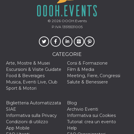
disabilitare 
.facebook.com
visualizzazi
delle inserz
Meta in base
sue attività 
© 2026
OOOH.Events
web di terzi
P.IVA 13515531005
sb
2 anni
Identificazi
Meta
browser di
Platform Inc.
Facebook,
.facebook.com
autenticazi
marketing e 
cookie di
CATEGORIE
funzione spe
di Facebook
Arte, Mostre & Musei
Corsi & Formazione
usida
.facebook.com
Sessione
raccoglie
Escursioni & Visite Guidate
Film & Media
informazion
Food & Beverages
Meeting, Fiere, Congressi
browser
dell'utente 
Musica, Eventi Live, Club
Salute & Benessere
dell'identifi
Sport & Motori
univoco, uti
per persona
la pubblicit
gli utenti
Biglietteria Automatizzata
Blog
SIAE
Archivio Eventi
xs
3 mesi
Utilizzato p
Meta
mantenere 
Platform Inc.
Informativa sulla Privacy
Informativa sui Cookies
sessione
.facebook.com
Condizioni di utilizzo
Tutorial: crea un evento
App Mobile
Help
__cf_bm
29 minuti
Questo coo
Cloudflare
58
viene utiliz
Inc.