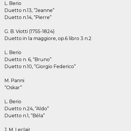
mese
viene
m.stripe.com
L. Berio
generalmente
utilizzato per le
Duetto n.13, “Jeanne”
prestazioni e
Duetto n.14, “Pierre”
l'ottimizzazione
dei servizi di
elaborazione
dei pagamenti,
G. B. Viotti (1755-1824)
facilitando la
memorizzazione
Duetto in la maggiore, op.6 libro 3 n.2
dei contenuti
sul browser per
rendere le
L. Berio
pagine più
veloci.
Duetto n. 6, “Bruno”
Duetto n.10, “Giorgio Federico”
CookieScriptConsent
4
Questo cookie
CookieScript
settimane
viene utilizzato
oooh.events
2 giorni
dal servizio
Cookie-
M. Panni
Script.com per
ricordare le
“Oskar”
preferenze di
consenso sui
cookie dei
L. Berio
visitatori. È
necessario che il
Duetto n.24, “Aldo”
banner dei
Duetto n.1, “Béla”
cookie di
Cookie-
Script.com
funzioni
J. M. Leclair