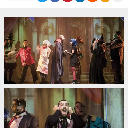
Necessari
Marketing
I cookie strettamente necessari o tecnici sono
indispensabili al funzionamento del sito. I
servizi qui presenti non potranno funzionare
senza.
Provider /
Nome
Scadenza
Descrizione
Dominio
cf_clearance
1 anno
Clearance
Cloudflare,
Cookie from
Inc.
CloudFlare
.oooh.events
stores the proof
of challenge
passed. It is
used to no
longer issue a
captcha or
jschallenge
challenge if
present. It is
required to
reach origin
server.
wordpress_test_cookie
Sessione
Cookie di
Automattic
Wordpress,
Inc.
verifica che il