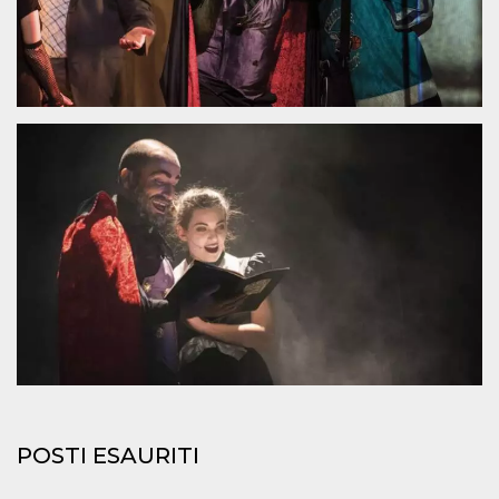
.oooh.events
browser accetti i
cookie.
PHPSESSID
Sessione
Cookie
PHP.net
generato da
oooh.events
applicazioni
basate sul
linguaggio PHP.
Si tratta di un
identificatore
generico
utilizzato per
mantenere le
variabili di
sessione utente.
Normalmente è
un numero
generato in
modo casuale, il
modo in cui
viene utilizzato
può essere
specifico per il
sito, ma un
buon esempio è
mantenere uno
stato di accesso
per un utente
POSTI ESAURITI
tra le pagine.
m
1 anno 1
Questo cookie
Stripe