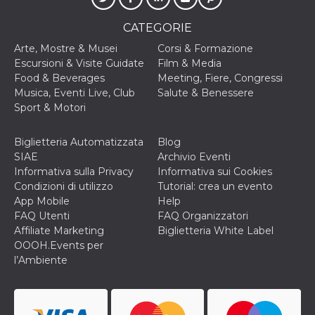
secondi
Cloudflare 
.hubspot.com
distinguere 
umani e bot
CATEGORIE
vantaggioso 
sito Web, al
Arte, Mostre & Musei
Corsi & Formazione
di effettuar
Escursioni & Visite Guidate
Film & Media
rapporti val
sull'utilizzo
Food & Beverages
Meeting, Fiere, Congressi
proprio sit
Musica, Eventi Live, Club
Salute & Benessere
_cfuvid
.hubspot.com
Sessione
Questo coo
Sport & Motori
viene utiliz
Cloudflare 
monitorare 
Biglietteria Automatizzata
Blog
utenti attra
le sessioni 
SIAE
Archivio Eventi
ottimizzare
Informativa sulla Privacy
Informativa sui Cookies
l'esperienza
dell'utente
Condizioni di utilizzo
Tutorial: crea un evento
mantenendo
App Mobile
Help
coerenza de
sessione e
FAQ Utenti
FAQ Organizzatori
fornendo se
Affiliate Marketing
Biglietteria White Label
personalizza
OOOH.Events per
YSC
Sessione
Questo cook
Google LLC
l’Ambiente
impostato 
.youtube.com
YouTube pe
tenere tracc
delle
visualizzazi
video incorp