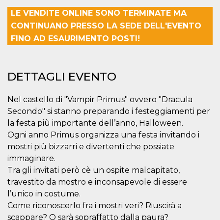
mese
viene
m.stripe.com
generalmente
LE VENDITE ONLINE SONO TERMINATE MA
utilizzato per le
prestazioni e
CONTINUANO PRESSO LA SEDE DELL'EVENTO
l'ottimizzazione
dei servizi di
FINO AD ESAURIMENTO POSTI!
elaborazione
dei pagamenti,
facilitando la
memorizzazione
dei contenuti
DETTAGLI EVENTO
sul browser per
rendere le
pagine più
veloci.
Nel castello di "Vampir Primus" ovvero "Dracula
Secondo" si stanno preparando i festeggiamenti per
CookieScriptConsent
4
Questo cookie
CookieScript
settimane
viene utilizzato
oooh.events
la festa più importante dell’anno, Halloween.
2 giorni
dal servizio
Cookie-
Ogni anno Primus organizza una festa invitando i
Script.com per
mostri più bizzarri e divertenti che possiate
ricordare le
preferenze di
immaginare.
consenso sui
cookie dei
Tra gli invitati però cè un ospite malcapitato,
visitatori. È
necessario che il
travestito da mostro e inconsapevole di essere
banner dei
l’unico in costume.
cookie di
Cookie-
Come riconoscerlo fra i mostri veri? Riuscirà a
Script.com
funzioni
scappare? O sarà sopraffatto dalla paura?