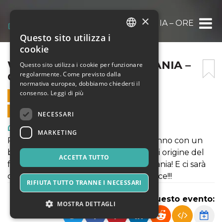
×
WELCOME TO TRANSYLVANIA – ORE 18.00
Questo sito utilizza i
ITALIAN
cookie
ENGLISH
WELCOME TO TRANSYLVANIA –
Questo sito utilizza i cookie per funzionare
regolarmente. Come previsto dalla
ORE 18.00
SPANISH
normativa europea, dobbiamo chiederti il
consenso.
Leggi di più
31 OTTOBRE 2022 - 18:00
VENDITE ONLINE TERMINATE
NECESSARI
Arte, Mostre & Musei
MARKETING
Preparati alla notte più paurosa dell’anno con un
biglietto di sola andata verso il paese di origine del
ACCETTA TUTTO
famigerato Conte Dracula, la Transylvania! E ci sarà
da divertirsi da matti con la Mostrodance!!!
RIFIUTA TUTTO TRANNE I NECESSARI
Condividi questo evento:
MOSTRA DETTAGLI