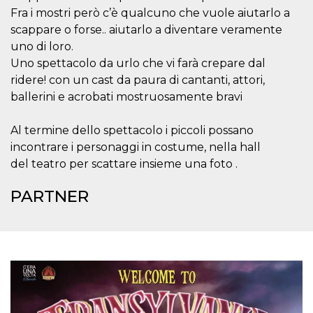
correttamente.
Fra i mostri però c’è qualcuno che vuole aiutarlo a
Storage declaration
scappare o forse.. aiutarlo a diventare veramente
uno di loro.
Storage
Nome
Descrizione
type
Uno spettacolo da urlo che vi farà crepare dal
ridere! con un cast da paura di cantanti, attori,
fbssls_314278995690155
Session
storage
ballerini e acrobati mostruosamente bravi
wpEmojiSettingsSupports
Session
storage
Al termine dello spettacolo i piccoli possano
cn_uc__
Local
incontrare i personaggi in costume, nella hall
storage
del teatro per scattare insieme una foto .
PARTNER
Provider /
Nome
Scadenza
Descrizione
Dominio
c_user
4
Cookie di a
Meta
settimane
utente. Può
Platform Inc.
2 giorni
essere di se
.facebook.com