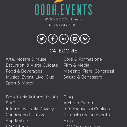
correttamente.
Storage declaration
© 2026
OOOH.Events
Storage
Nome
Descrizione
type
P.IVA 13515531005
fbssls_314278995690155
Session
storage
wpEmojiSettingsSupports
Session
storage
CATEGORIE
cn_uc__
Local
Arte, Mostre & Musei
Corsi & Formazione
storage
Escursioni & Visite Guidate
Film & Media
Food & Beverages
Meeting, Fiere, Congressi
Musica, Eventi Live, Club
Salute & Benessere
Sport & Motori
Biglietteria Automatizzata
Blog
SIAE
Archivio Eventi
Provider /
Nome
Scadenza
Descrizione
Informativa sulla Privacy
Informativa sui Cookies
Dominio
Condizioni di utilizzo
Tutorial: crea un evento
c_user
4
Cookie di a
Meta
App Mobile
Help
settimane
utente. Può
Platform Inc.
2 giorni
essere di se
FAQ Utenti
FAQ Organizzatori
.facebook.com