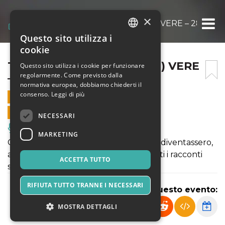
×
TRATTI DA STORIE (QUASI) VERE – 28 GIU
Questo sito utilizza i
ITALIAN
cookie
ENGLISH
TRATTI DA STORIE (QUASI) VERE
Questo sito utilizza i cookie per funzionare
regolarmente. Come previsto dalla
– 28 GIUGNO ORE 18
SPANISH
normativa europea, dobbiamo chiederti il
consenso.
Leggi di più
28 GIUGNO 2026 - 18:00
VENDITE ONLINE TERMINATE
NECESSARI
Musica, Eventi Live, Club
MARKETING
Cosa accadrebbe se situazioni comuni diventassero,
all’improvviso, surreali? D'altronde tutti i racconti
ACCETTA TUTTO
sono tratti da storie (quasi) vere.
RIFIUTA TUTTO TRANNE I NECESSARI
Condividi questo evento:
MOSTRA DETTAGLI