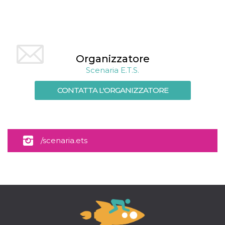
mese
viene
m.stripe.com
generalmente
utilizzato per le
prestazioni e
l'ottimizzazione
dei servizi di
elaborazione
dei pagamenti,
Organizzatore
facilitando la
memorizzazione
Scenaria E.T.S.
dei contenuti
sul browser per
rendere le
CONTATTA L'ORGANIZZATORE
pagine più
veloci.
CookieScriptConsent
4
Questo cookie
CookieScript
settimane
viene utilizzato
oooh.events
2 giorni
dal servizio
Cookie-
/scenaria.ets
Script.com per
ricordare le
preferenze di
consenso sui
cookie dei
visitatori. È
necessario che il
banner dei
cookie di
Cookie-
Script.com
funzioni