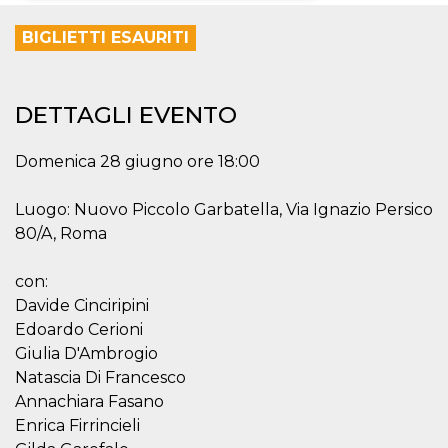
Necessari
Marketing
BIGLIETTI ESAURITI
I cookie strettamente necessari o tecnici sono
indispensabili al funzionamento del sito. I
servizi qui presenti non potranno funzionare
DETTAGLI EVENTO
senza.
Provider /
Nome
Scadenza
Descrizione
Domenica 28 giugno ore 18:00
Dominio
cf_clearance
1 anno
Clearance
Cloudflare,
Luogo: Nuovo Piccolo Garbatella, Via Ignazio Persico
Cookie from
Inc.
CloudFlare
.oooh.events
80/A, Roma
stores the proof
of challenge
passed. It is
used to no
con:
longer issue a
Davide Cinciripini
captcha or
jschallenge
Edoardo Cerioni
challenge if
present. It is
Giulia D'Ambrogio
required to
Natascia Di Francesco
reach origin
server.
Annachiara Fasano
wordpress_test_cookie
Sessione
Cookie di
Automattic
Enrica Firrincieli
Wordpress,
Inc.
verifica che il