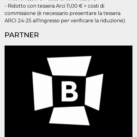
correttamente.
- Ridotto con tessera Arci 11,00 € + costi di
Storage declaration
commissione (è necessario presentare la tessera
ARCI 24-25 all'ingresso per verificare la riduzione).
Storage
Nome
Descrizione
type
PARTNER
fbssls_314278995690155
Session
storage
wpEmojiSettingsSupports
Session
storage
cn_uc__
Local
storage
Provider /
Nome
Scadenza
Descrizione
Dominio
c_user
4
Cookie di a
Meta
settimane
utente. Può
Platform Inc.
2 giorni
essere di se
.facebook.com