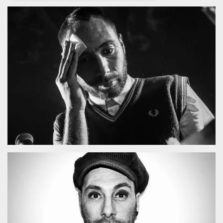
Necessari
Marketing
I cookie strettamente necessari o tecnici sono
indispensabili al funzionamento del sito. I
servizi qui presenti non potranno funzionare
senza.
Provider /
Nome
Scadenza
Descrizione
Dominio
cf_clearance
1 anno
Clearance
Cloudflare,
Cookie from
Inc.
CloudFlare
.oooh.events
stores the proof
of challenge
passed. It is
used to no
longer issue a
captcha or
jschallenge
challenge if
present. It is
required to
reach origin
server.
wordpress_test_cookie
Sessione
Cookie di
Automattic
Wordpress,
Inc.
verifica che il