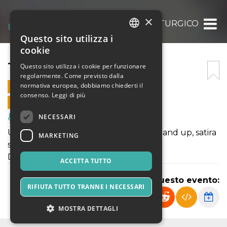
×
TRAUMATURGICO
Questo sito utilizza i
ITALIAN
cookie
ENGLISH
TRAUMATURGICO
Questo sito utilizza i cookie per funzionare
regolarmente. Come previsto dalla
SPANISH
normativa europea, dobbiamo chiederti il
6 MARZO 2025 - 20:00
consenso.
Leggi di più
VENDITE ONLINE TERMINATE
NECESSARI
Musica, Eventi Live, Club
Uno spettacolo comico che mescola stand up, satira
MARKETING
sociale, varietà e canzone d’autore.
Di e con Beppe Puso.
ACCETTA TUTTO
Condividi questo evento:
RIFIUTA TUTTO TRANNE I NECESSARI
MOSTRA DETTAGLI