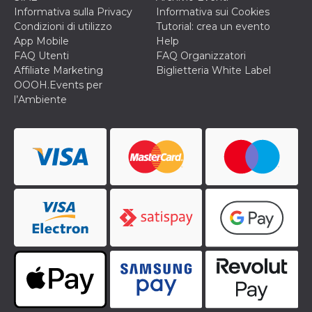
privacy,
Informativa sulla Privacy
Informativa sui Cookies
garantendo 
Condizioni di utilizzo
Tutorial: crea un evento
loro prefer
siano onora
App Mobile
Help
nelle sessio
FAQ Utenti
FAQ Organizzatori
future.
Affiliate Marketing
Biglietteria White Label
__Secure-ROLLOUT_TOKEN
.youtube.com
5 mesi 4
Utilizzato d
OOOH.Events per
settimane
YouTube pe
gestire
l’Ambiente
l'implement
e la
sperimenta
delle funzio
Aiuta Googl
controllare 
nuove
funzionalità
modifiche
dell'interfac
vengono mo
agli utenti
nell'ambito 
e
implementa
graduali,
garantendo
un'esperien
coerente pe
determinat
utente dura
esperiment