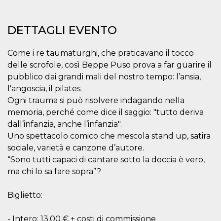
mese
viene
m.stripe.com
generalmente
utilizzato per le
prestazioni e
DETTAGLI EVENTO
l'ottimizzazione
dei servizi di
elaborazione
dei pagamenti,
Come i re taumaturghi, che praticavano il tocco
facilitando la
memorizzazione
delle scrofole, così Beppe Puso prova a far guarire il
dei contenuti
pubblico dai grandi mali del nostro tempo: l’ansia,
sul browser per
rendere le
l'angoscia, il pilates.
pagine più
veloci.
Ogni trauma si può risolvere indagando nella
memoria, perché come dice il saggio: "tutto deriva
CookieScriptConsent
4
Questo cookie
CookieScript
settimane
viene utilizzato
oooh.events
dall’infanzia, anche l’infanzia".
2 giorni
dal servizio
Cookie-
Uno spettacolo comico che mescola stand up, satira
Script.com per
ricordare le
sociale, varietà e canzone d’autore.
preferenze di
“Sono tutti capaci di cantare sotto la doccia è vero,
consenso sui
cookie dei
ma chi lo sa fare sopra”?
visitatori. È
necessario che il
banner dei
Biglietto:
cookie di
Cookie-
Script.com
funzioni
- Intero: 13,00 € + costi di commissione