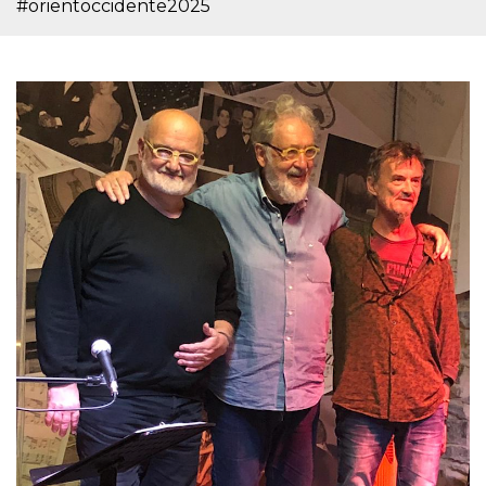
.oooh.events
#orientoccidente2025
browser accetti i
cookie.
PHPSESSID
Sessione
Cookie
PHP.net
generato da
oooh.events
applicazioni
basate sul
linguaggio PHP.
Si tratta di un
identificatore
generico
utilizzato per
mantenere le
variabili di
sessione utente.
Normalmente è
un numero
generato in
modo casuale, il
modo in cui
viene utilizzato
può essere
specifico per il
sito, ma un
buon esempio è
mantenere uno
stato di accesso
per un utente
tra le pagine.
m
1 anno 1
Questo cookie
Stripe