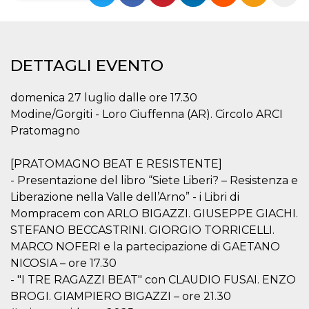
Necessari
Marketing
I cookie strettamente necessari o tecnici sono
indispensabili al funzionamento del sito. I
DETTAGLI EVENTO
servizi qui presenti non potranno funzionare
senza.
domenica 27 luglio dalle ore 17.30
Provider /
Nome
Scadenza
Descrizione
Modine/Gorgiti - Loro Ciuffenna (AR). Circolo ARCI
Dominio
Pratomagno
cf_clearance
1 anno
Clearance
Cloudflare,
Cookie from
Inc.
CloudFlare
.oooh.events
[PRATOMAGNO BEAT E RESISTENTE]
stores the proof
of challenge
- Presentazione del libro “Siete Liberi? – Resistenza e
passed. It is
used to no
Liberazione nella Valle dell’Arno” - i Libri di
longer issue a
captcha or
Mompracem con ARLO BIGAZZI. GIUSEPPE GIACHI.
jschallenge
STEFANO BECCASTRINI. GIORGIO TORRICELLI.
challenge if
present. It is
MARCO NOFERI e la partecipazione di GAETANO
required to
reach origin
NICOSIA – ore 17.30
server.
- "I TRE RAGAZZI BEAT" con CLAUDIO FUSAI. ENZO
wordpress_test_cookie
Sessione
Cookie di
Automattic
BROGI. GIAMPIERO BIGAZZI – ore 21.30
Wordpress,
Inc.
verifica che il