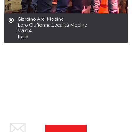
mese
viene
m.stripe.com
generalmente
utilizzato per le
prestazioni e
l'ottimizzazione
Giardino Arci Modine
dei servizi di
Loro Ciuffenna
,
Località Modine
elaborazione
dei pagamenti,
52024
facilitando la
Italia
memorizzazione
dei contenuti
sul browser per
rendere le
pagine più
veloci.
CookieScriptConsent
4
Questo cookie
CookieScript
settimane
viene utilizzato
oooh.events
2 giorni
dal servizio
Cookie-
Script.com per
ricordare le
preferenze di
consenso sui
cookie dei
visitatori. È
necessario che il
banner dei
cookie di
Cookie-
Script.com
funzioni