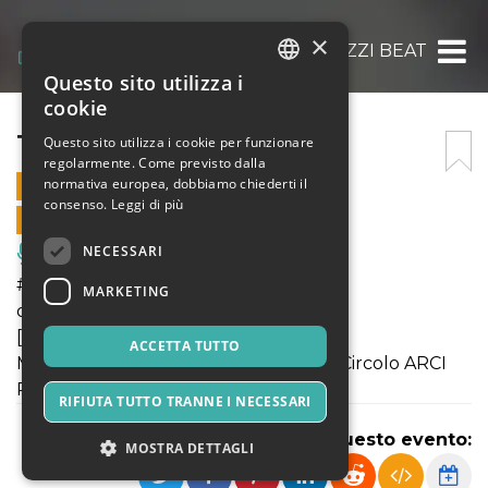
×
TRE RAGAZZI BEAT
Questo sito utilizza i
ITALIAN
cookie
ENGLISH
TRE RAGAZZI BEAT
Questo sito utilizza i cookie per funzionare
regolarmente. Come previsto dalla
SPANISH
normativa europea, dobbiamo chiederti il
27 LUGLIO 2025 - 21:30
consenso.
Leggi di più
VENDITE ONLINE TERMINATE
NECESSARI
Musica, Eventi Live, Club
#orientoccidente2025
MARKETING
domenica 27 luglio dalle ore 17.30
[PRATOMAGNO BEAT E RESISTENTE]
ACCETTA TUTTO
Modine/Gorgiti - Loro Ciuffenna (AR). Circolo ARCI
Pratomagno
RIFIUTA TUTTO TRANNE I NECESSARI
Condividi questo evento:
MOSTRA DETTAGLI