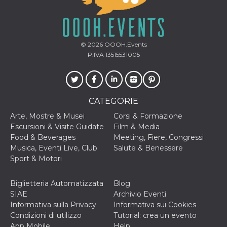
o persistent
30 giorni
datr
2 anni
Questo coo
Meta
identifica il
Platform Inc.
browser che
.facebook.com
© 2026
OOOH.Events
connette a
P.IVA 13515531005
Facebook. 
direttament
legato alla 
Facebook
dell'utente.
Facebook s
che viene
CATEGORIE
utilizzato p
aiutare con 
Arte, Mostre & Musei
Corsi & Formazione
sicurezza e a
Escursioni & Visite Guidate
Film & Media
di accesso
sospette, in
Food & Beverages
Meeting, Fiere, Congressi
particolare p
Musica, Eventi Live, Club
Salute & Benessere
rilevamento
bot che ten
Sport & Motori
di accedere 
servizio. F
afferma anc
Biglietteria Automatizzata
Blog
il profilo
comportame
SIAE
Archivio Eventi
associato a
Informativa sulla Privacy
Informativa sui Cookies
ciascun coo
datr viene
Condizioni di utilizzo
Tutorial: crea un evento
eliminato d
App Mobile
Help
giorni. Que